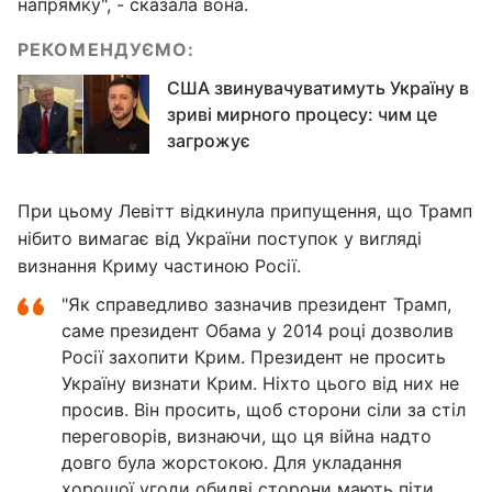
напрямку", - сказала вона.
РЕКОМЕНДУЄМО:
США звинувачуватимуть Україну в
зриві мирного процесу: чим це
загрожує
При цьому Левітт відкинула припущення, що Трамп
нібито вимагає від України поступок у вигляді
визнання Криму частиною Росії.
"Як справедливо зазначив президент Трамп,
саме президент Обама у 2014 році дозволив
Росії захопити Крим. Президент не просить
Україну визнати Крим. Ніхто цього від них не
просив. Він просить, щоб сторони сіли за стіл
переговорів, визнаючи, що ця війна надто
довго була жорстокою. Для укладання
хорошої угоди обидві сторони мають піти