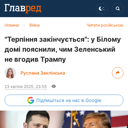
Новини
›
Війна
Читати російською
"Терпіння закінчується": у Білому
домі пояснили, чим Зеленський
не вгодив Трампу
Руслана Заклінська
23 квітня 2025, 23:55
Підпишіться
на нас в Google