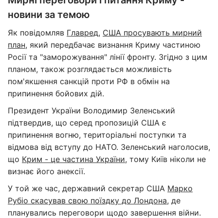
Мирні переговори і питання Криму -
новини за темою
Як повідомляв
Главред
,
США просувають мирний
план
, який передбачає визнання Криму частиною
Росії та "заморожування" лінії фронту. Згідно з цим
планом, також розглядається можливість
пом'якшення санкцій проти РФ в обмін на
припинення бойових дій.
Президент України Володимир Зеленський
підтвердив, що серед пропозицій США є
припинення вогню, територіальні поступки та
відмова від вступу до НАТО. Зеленський наголосив,
що
Крим - це частина України
, тому Київ ніколи не
визнає його анексії.
У той же час, державний секретар США
Марко
Рубіо скасував свою поїздку до Лондона
, де
планувались переговори щодо завершення війни.