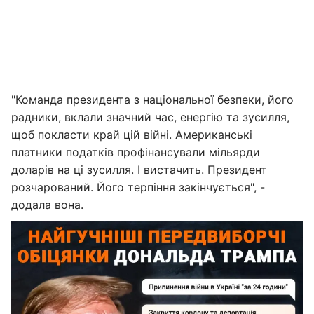
"Команда президента з національної безпеки, його
радники, вклали значний час, енергію та зусилля,
щоб покласти край цій війні. Американські
платники податків профінансували мільярди
доларів на ці зусилля. І вистачить. Президент
розчарований. Його терпіння закінчується", -
додала вона.