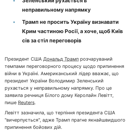
Зеленський рухається в
неправильному напрямку
Трамп не просить Україну визнавати
Крим частиною Росії, а хоче, щоб Київ
сів за стіл переговорів
Президент США
Дональд Трамп
розчаруваний
темпами переговорного процесу щодо припинення
війни в Україні. Американський лідер вважає, що
президент України Володимир Зеленський
рухається у неправильному напрямку. Про це
заявила речниця Білого дому Керолайн Левітт,
пише
Reuters
.
Левітт зазначила, що терпіння президента США
"вичерпується", адже Трамп прагне якнайшвидшого
припинення бойових дій.