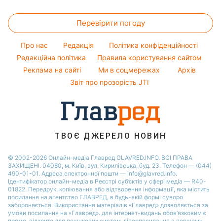
Магнітні бурі
Напої
Новини Харкова
Ціни на продукти
Прання
Ані Лорак
Погода на сьогодні
Святкове меню
Новини Львова
Перевірити погоду
Грошова допомога
Кімнатні рослини
Кейт Міддлтон
Погода на завтра
Новини Полтави
Тарифи
Про нас
Редакція
Політика конфіденційності
Пилова буря
Новини Дніпра
Курс валют
Редакційна політика
Правила користування сайтом
Реклама на сайті
Ми в соцмережах
Архів
Звіт про прозорість JTI
ТВОЄ ДЖЕРЕЛО НОВИН
© 2002-2026 Онлайн-медіа Главред GLAVRED.INFO. ВСІ ПРАВА
ЗАХИЩЕНІ. 04080, м. Київ, вул. Кирилівська, буд. 23. Телефон — (044)
490-01-01. Адреса електронної пошти — info@glavred.info.
Ідентифікатор онлайн-медіа в Реєстрі суб’єктів у сфері медіа — R40-
01822.
Передрук, копіювання або відтворення інформації, яка містить
посилання на агентство ГЛАВРЕД, в будь-якій формi суворо
забороняється. Використання матеріалів «Главред» дозволяється за
умови посилання на «Главред». для інтернет-видань обов’язковим є
пряме, відкрите для пошукових систем, гіперпосилання в першому