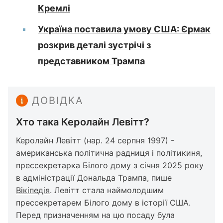
Кремлі
Україна поставила умову США: Єрмак
розкрив деталі зустрічі з
представником Трампа
ДОВІДКА
Хто така Керолайн Левітт?
Керолайн Левітт (нар. 24 серпня 1997) -
американська політична радниця і політикиня,
прессекретарка Білого дому з січня 2025 року
в адміністрації Дональда Трампа, пише
Вікіпедія
. Левітт стала наймолодшим
прессекретарем Білого дому в історії США.
Перед призначенням на цю посаду була