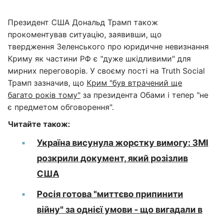
Президент США Дональд Трамп також
прокоментував ситуацію, заявивши, що
твердження Зеленського про юридичне невизнання
Криму як частини РФ є "дуже шкідливими" для
мирних переговорів. У своєму пості на Truth Social
Трамп зазначив, що
Крим "був втрачений ще
багато років тому"
за президента Обами і тепер "не
є предметом обговорення".
Читайте також:
Україна висунула жорстку вимогу: ЗМІ
розкрили документ, який розізлив
США
Росія готова "миттєво припинити
війну" за однієї умови - що вигадали в