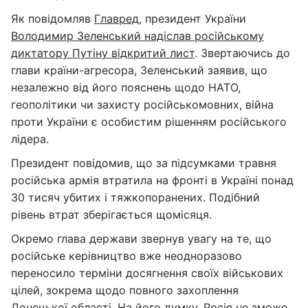
Як повідомляв
Главред
, президент України
Володимир Зеленський надіслав російському
диктатору Путіну відкритий лист
. Звертаючись до
глави країни-агресора, Зеленський заявив, що
незалежно від його пояснень щодо НАТО,
геополітики чи захисту російськомовних, війна
проти України є особистим рішенням російського
лідера.
Президент повідомив, що за підсумками травня
російська армія втратила на фронті в Україні понад
30 тисяч убитих і тяжкопоранених. Подібний
рівень втрат зберігається щомісяця.
Окремо глава держави звернув увагу на те, що
російське керівництво вже неодноразово
переносило терміни досягнення своїх військових
цілей, зокрема щодо повного захоплення
Донецької області. На його думку, Росія не зможе