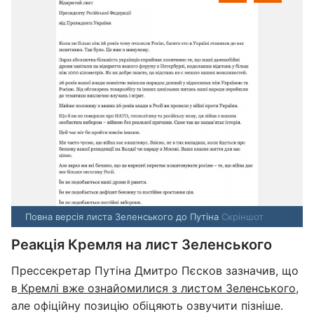
Повна версія листа Зеленського до Путіна
Скріншот
Реакція Кремля на лист Зеленського
Прессекретар Путіна Дмитро Пєсков зазначив, що
в
Кремлі вже ознайомилися з листом Зеленського
,
але офіційну позицію обіцяють озвучити пізніше.