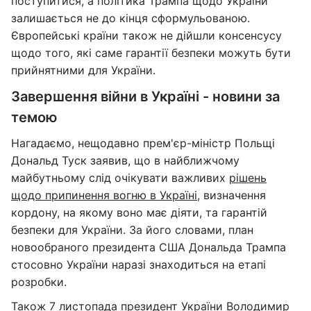
поступитися, а політика Трампа щодо України
залишається не до кінця сформульованою.
Європейські країни також не дійшли консенсусу
щодо того, які саме гарантії безпеки можуть бути
прийнятними для України.
Завершення війни в Україні - новини за
темою
Нагадаємо, нещодавно прем'єр-міністр Польщі
Дональд Туск заявив, що в найближчому
майбутньому слід очікувати важливих
рішень
щодо припинення вогню в Україні
, визначення
кордону, на якому воно має діяти, та гарантій
безпеки для України. За його словами, план
новообраного президента США Дональда Трампа
стосовно України наразі знаходиться на етапі
розробки.
Також 7 листопада президент України Володимир