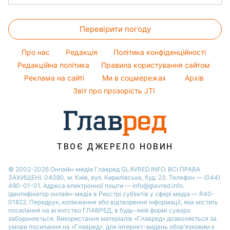
Авто
Ольга Сумська
Грошова допомога
Напої
Новини Полтави
Прогноз погоди
Прання
Філіп Кіркоров
Тарифи
Святкове меню
Перевірити погоду
Магнітні бурі
Кімнатні рослини
Олена Зеленська
Курс валют
Погода на сьогодні
Ані Лорак
Про нас
Редакція
Політика конфіденційності
Погода на завтра
Редакційна політика
Правила користування сайтом
Кейт Міддлтон
Реклама на сайті
Ми в соцмережах
Архів
Пилова буря
Алла Пугачова
Звіт про прозорість JTI
ТВОЄ ДЖЕРЕЛО НОВИН
© 2002-2026 Онлайн-медіа Главред GLAVRED.INFO. ВСІ ПРАВА
ЗАХИЩЕНІ. 04080, м. Київ, вул. Кирилівська, буд. 23. Телефон — (044)
490-01-01. Адреса електронної пошти — info@glavred.info.
Ідентифікатор онлайн-медіа в Реєстрі суб’єктів у сфері медіа — R40-
01822.
Передрук, копіювання або відтворення інформації, яка містить
посилання на агентство ГЛАВРЕД, в будь-якій формi суворо
забороняється. Використання матеріалів «Главред» дозволяється за
умови посилання на «Главред». для інтернет-видань обов’язковим є