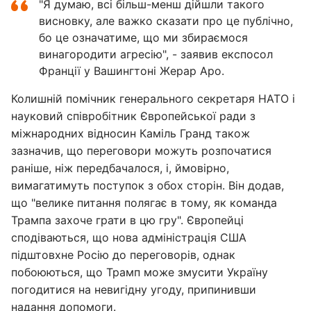
"Я думаю, всі більш-менш дійшли такого
висновку, але важко сказати про це публічно,
бо це означатиме, що ми збираємося
винагородити агресію", - заявив експосол
Франції у Вашингтоні Жерар Аро.
Колишній помічник генерального секретаря НАТО і
науковий співробітник Європейської ради з
міжнародних відносин Каміль Гранд також
зазначив, що переговори можуть розпочатися
раніше, ніж передбачалося, і, ймовірно,
вимагатимуть поступок з обох сторін. Він додав,
що "велике питання полягає в тому, як команда
Трампа захоче грати в цю гру". Європейці
сподіваються, що нова адміністрація США
підштовхне Росію до переговорів, однак
побоюються, що Трамп може змусити Україну
погодитися на невигідну угоду, припинивши
надання допомоги.