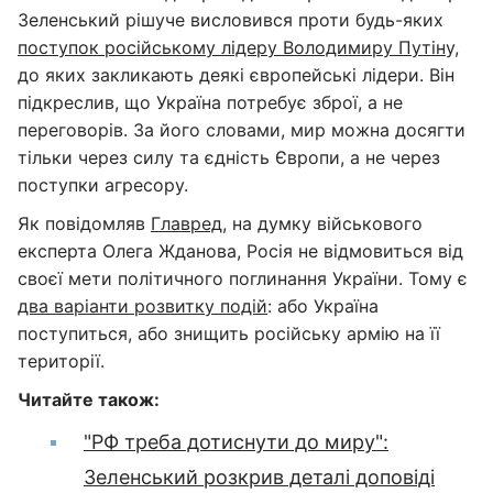
Зеленський рішуче висловився проти будь-яких
поступок російському лідеру Володимиру Путін
у,
до яких закликають деякі європейські лідери. Він
підкреслив, що Україна потребує зброї, а не
переговорів. За його словами, мир можна досягти
тільки через силу та єдність Європи, а не через
поступки агресору.
Як повідомляв
Главред
, на думку військового
експерта Олега Жданова, Росія не відмовиться від
своєї мети політичного поглинання України. Тому є
два варіанти розвитку подій
: або Україна
поступиться, або знищить російську армію на її
території.
Читайте також:
"РФ треба дотиснути до миру":
Зеленський розкрив деталі доповіді