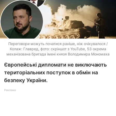
Переговори можуть початися раніше, ніж очікувалося /
Колаж: Главред, фото: скріншот з YouTube, 53 окрема
механізована бригада імені князя Володимира Мономаха
Європейські дипломати не виключають
територіальних поступок в обмін на
безпеку України.
Реклама