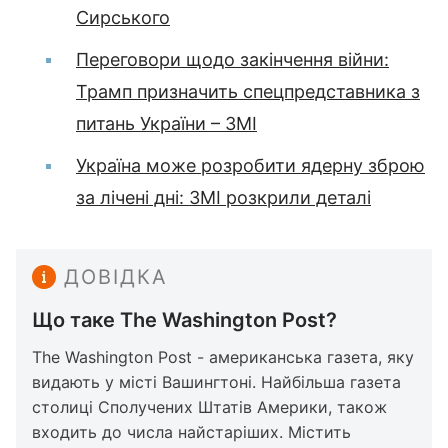
Сирського
Переговори щодо закінчення війни:
Трамп призначить спецпредставника з
питань України – ЗМІ
Україна може розробити ядерну зброю
за лічені дні: ЗМІ розкрили деталі
ДОВІДКА
Що таке The Washington Post?
The Washington Post - американська газета, яку
видають у місті Вашингтоні. Найбільша газета
столиці Сполучених Штатів Америки, також
входить до числа найстаріших. Містить