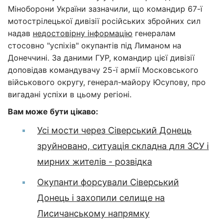
Міноборони України зазначили, що командир 67-ї
мотострілецької дивізії російських збройних сил
надав
недостовірну інформацію
генералам
стосовно "успіхів" окупантів під Лиманом на
Донеччині. За даними ГУР, командир цієї дивізії
доповідав командувачу 25-ї армії Московського
військового округу, генерал-майору Юсупову, про
вигадані успіхи в цьому регіоні.
Вам може бути цікаво:
Усі мости через Сіверський Донець
зруйновано, ситуація складна для ЗСУ і
мирних жителів - розвідка
Окупанти форсували Сіверський
Донець і захопили селище на
Лисичанському напрямку