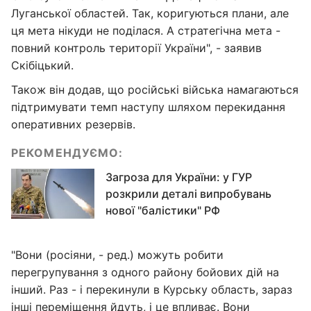
Луганської областей. Так, коригуються плани, але
ця мета нікуди не поділася. А стратегічна мета -
повний контроль території України", - заявив
Скібіцький.
Також він додав, що російські війська намагаються
підтримувати темп наступу шляхом перекидання
оперативних резервів.
РЕКОМЕНДУЄМО:
Загроза для України: у ГУР
розкрили деталі випробувань
нової "балістики" РФ
"Вони (росіяни, - ред.) можуть робити
перегрупування з одного району бойових дій на
інший. Раз - і перекинули в Курську область, зараз
інші переміщення йдуть, і це впливає. Вони