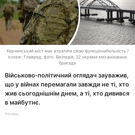
Керченський міст має втратити свою функціонабельність /
колаж: Главред, фото: Вікіпедія, 22 окрема механізована
бригада
Військово-політичний оглядач зауважив,
що у війнах перемагали завжди не ті, хто
жив сьогоднішнім днем, а ті, хто дивився
в майбутнє.
Реклама