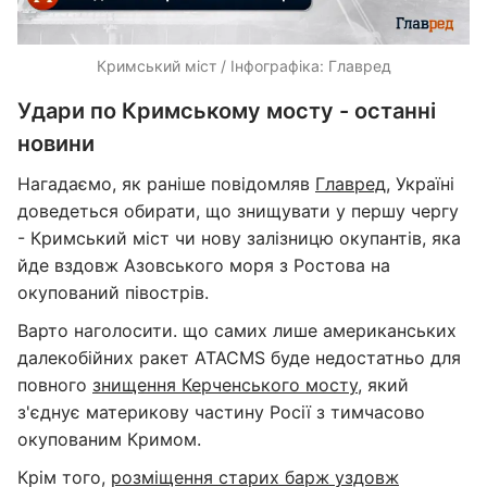
Кримський міст / Інфографіка: Главред
Удари по Кримському мосту - останні
новини
Нагадаємо, як раніше повідомляв
Главред
, Україні
доведеться обирати, що знищувати у першу чергу
- Кримський міст чи нову залізницю окупантів, яка
йде вздовж Азовського моря з Ростова на
окупований півострів.
Варто наголосити. що самих лише американських
далекобійних ракет ATACMS буде недостатньо для
повного
знищення Керченського мосту
, який
з'єднує материкову частину Росії з тимчасово
окупованим Кримом.
Крім того,
розміщення старих барж уздовж