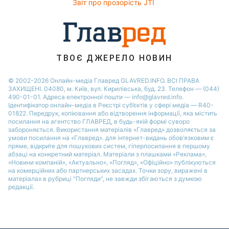
Новини Житомира
Звіт про прозорість JTI
Потап
Новини Черкаси
Софія Ротару
Новини Одеси
Ольга Сумська
Новини Рівного
ТВОЄ ДЖЕРЕЛО НОВИН
Новини Запоріжжя
© 2002-2026 Онлайн-медіа Главред GLAVRED.INFO. ВСІ ПРАВА
ЗАХИЩЕНІ. 04080, м. Київ, вул. Кирилівська, буд. 23. Телефон — (044)
490-01-01. Адреса електронної пошти — info@glavred.info.
Ідентифікатор онлайн-медіа в Реєстрі суб’єктів у сфері медіа — R40-
01822.
Передрук, копіювання або відтворення інформації, яка містить
посилання на агентство ГЛАВРЕД, в будь-якій формi суворо
забороняється. Використання матеріалів «Главред» дозволяється за
умови посилання на «Главред». для інтернет-видань обов’язковим є
пряме, відкрите для пошукових систем, гіперпосилання в першому
абзаці на конкретний матеріал. Матеріали з плашками «Реклама»,
«Новини компаній», «Актуально», «Погляд», «Офіційно» публікуються
на комерційних або партнерських засадах. Точки зору, виражені в
матеріалах в рубриці "Погляди", не завжди збігаються з думкою
редакції.