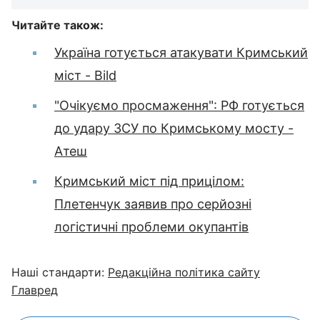
Читайте також:
Україна готується атакувати Кримський
міст - Bild
"Очікуємо просмаження": РФ готується
до удару ЗСУ по Кримському мосту -
Атеш
Кримський міст під прицілом:
Плетенчук заявив про серйозні
логістичні проблеми окупантів
Наші стандарти:
Редакційна політика сайту
Главред