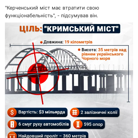
"Керченський міст має втратити свою
функціонабельність", - підсумував він.