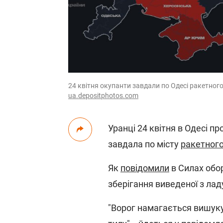
24 квітня окупанти завдали по Одесі ракетного
ua.depositphotos.com
Уранці 24 квітня в Одесі пр
завдала по місту
ракетного
Як
повідомили
в Силах обо
зберігання виведеної з ладу
"Ворог намагається вишуку