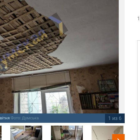
1
1 из 6
квітня
Фото: Думська
На