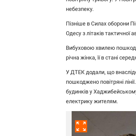
небезпеку.
Пізніше в Силах оборони П
Одесу з літаків тактичної ав
Вибуховою хвилею пошкодж
річна жінка, її в стані сер
У ДТЕК додали, що внаслідо
пошкоджено повітряні лінії
будинків у Хаджибейському
електрику жителям.