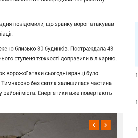
івдня повідомили, що зранку ворог атакував
іації.
ено близько 30 будинків. Постраждала 43-
еднього ступеня тяжкості доправили в лікарню.
к ворожої атаки сьогодні вранці було
1
. Тимчасово без світла залишилася частина
 районі міста. Енергетики вже повертають
1
1