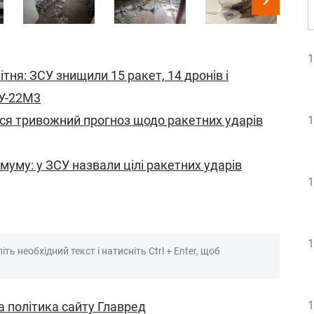
1
ітня: ЗСУ знищили 15 ракет, 14 дронів і
У-22М3
вся тривожний прогноз щодо ракетних ударів
1
уму: у ЗСУ назвали цілі ракетних ударів
1
1
ть необхідний текст і натисніть Ctrl + Enter, щоб
1
а політика сайту Главред