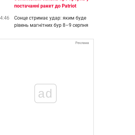
постачанні ракет до Patriot
4:46
Сонце стримає удар: яким буде
рівень магнітних бур 8–9 серпня
Реклама
ad
слідки атаки РФ на Одесу 24 квітня
Фото: Думська