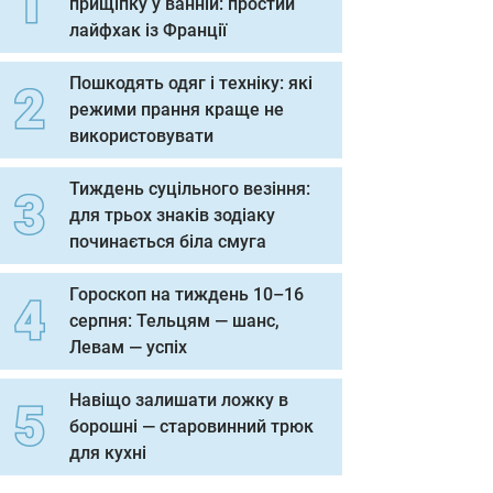
прищіпку у ванній: простий
лайфхак із Франції
Пошкодять одяг і техніку: які
режими прання краще не
використовувати
Тиждень суцільного везіння:
для трьох знаків зодіаку
починається біла смуга
Гороскоп на тиждень 10–16
серпня: Тельцям — шанс,
Левам — успіх
Навіщо залишати ложку в
борошні — старовинний трюк
для кухні