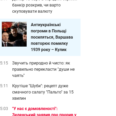
банкір розкрив, чи варто
скуповувати валюту
Антиукраїнські
погроми в Польщі
посиляться, Варшава
повторює помилку
1939 року – Кулик
5:15
Звучить природно й чисто: як
правильно перекласти "души не
чаять"
5:11
Крутіше "Шуби": рецепт дуже
смачного салату "Пальто" за 15
хвилин
5:03
"У нас є домовленості":
Зеленський заявив про прорив у