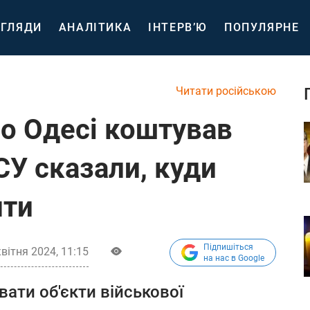
ГЛЯДИ
АНАЛІТИКА
ІНТЕРВ’Ю
ПОПУЛЯРНЕ
Читати російською
по Одесі коштував
СУ сказали, куди
нти
Підпишіться
квітня 2024, 11:15
на нас в Google
ати об'єкти військової