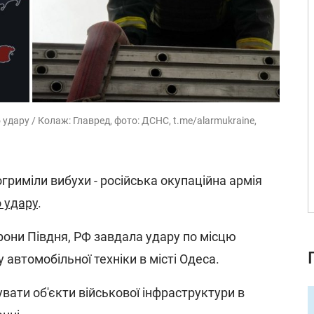
 удару / Колаж: Главред, фото: ДСНС, t.me/alarmukraine,
огриміли вибухи - російська окупаційна армія
 удару
.
рони Півдня, РФ завдала удару по місцю
 автомобільної техніки в місті Одеса.
вати об'єкти військової інфраструктури в