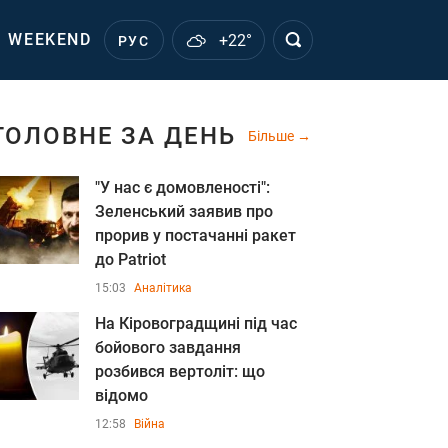
WEEKEND
+22°
РУС
ГОЛОВНЕ ЗА ДЕНЬ
Більше
"У нас є домовленості":
Зеленський заявив про
прорив у постачанні ракет
до Patriot
15:03
Аналітика
На Кіровоградщині під час
бойового завдання
розбився вертоліт: що
відомо
12:58
Війна