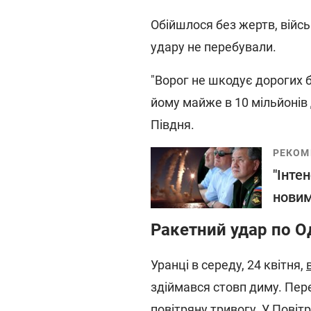
Обійшлося без жертв, війсь
удару не перебували.
"Ворог не шкодує дорогих б
йому майже в 10 мільйонів 
Півдня.
РЕКОМ
"Інте
новим
Ракетний удар по Од
Уранці в середу, 24 квітня,
здіймався стовп диму. Пере
повітряну тривогу. У Пові