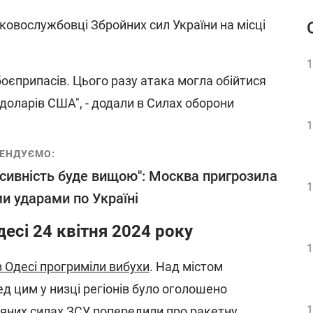
ковослужбовці Збройних сил України на місці
1
оєприпасів. Цього разу атака могла обійтися
доларів США", - додали в Силах оборони
1
ЕНДУЄМО:
нсивність буде вищою": Москва пригрозила
1
и ударами по Україні
есі 24 квітня 2024 року
1
в Одесі прогриміли вибухи
. Над містом
д цим у низці регіонів було оголошено
1
тряних силах ЗСУ попередили про ракетну