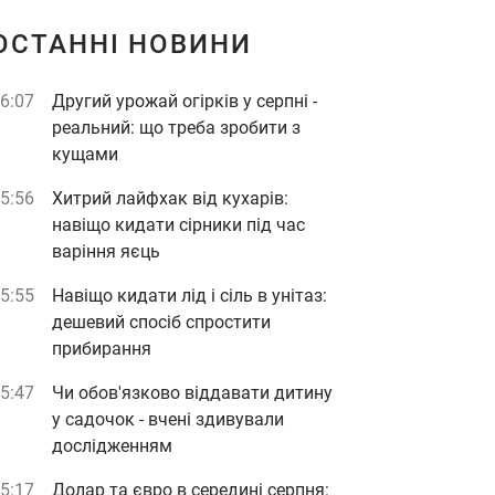
ОСТАННІ НОВИНИ
6:07
Другий урожай огірків у серпні -
реальний: що треба зробити з
кущами
5:56
Хитрий лайфхак від кухарів:
навіщо кидати сірники під час
варіння яєць
5:55
Навіщо кидати лід і сіль в унітаз:
дешевий спосіб спростити
прибирання
5:47
Чи обов'язково віддавати дитину
у садочок - вчені здивували
дослідженням
5:17
Долар та євро в середині серпня: