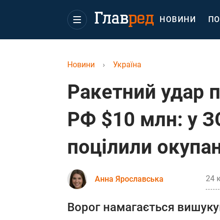
НОВИНИ
ПО
Новини
›
Україна
Ракетний удар 
РФ $10 млн: у З
поцілили окупа
24 
Анна Ярославська
Ворог намагається вишукув