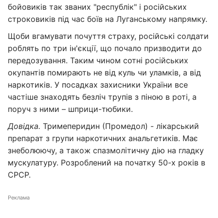
бойовиків так званих "республік" і російських
строковиків під час боїв на Луганському напрямку.
Щоби вгамувати почуття страху, російські солдати
роблять по три ін'єкції, що почало призводити до
передозування. Таким чином сотні російських
окупантів помирають не від куль чи уламків, а від
наркотиків. У посадках захисники України все
частіше знаходять безліч трупів з піною в роті, а
поруч з ними – шприци-тюбики.
Довідка.
Тримеперидин (Промедол) - лікарський
препарат з групи наркотичних анальгетиків. Має
знеболюючу, а також спазмолітичну дію на гладку
мускулатуру. Розроблений на початку 50-х років в
СРСР.
Реклама