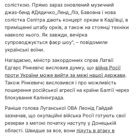
солісткою. Прямо зараз оновлений музичний
джаз-бенд #Дядичко_Ленд_Ліз, Бавовна і нова
солістка Селітра дають концерт оркам в Кадіївці, в
приміщенні штабу орків, а також на стоянці техніки
навколо нього. Як завжди, вечірка
супроводжується фаєр шоу", – повідомили
українські воїни.
Нагадаємо, міністр закордонних справ Латвії
Едгарс Рінкевічс висловив думку, що
війна Росії
проти України може вийти за межі нашої держави
.
Також Рінкевичс висловився і про можливість
поширення російської агресії на країни Балтії через
блокування Калінінграда.
Раніше голова Луганської ОВА Леонід Гайдай
зазначав, що окупаційні війська Росії готують свої
резерви з метою початку наступу у Донецькій
області. Швидше за все, вони
підуть в атаку в