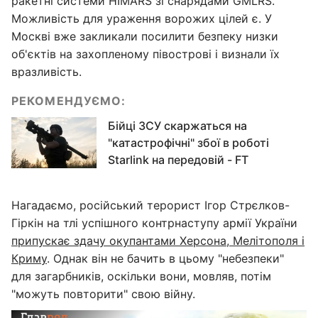
ракетні системи HIMARS зі снарядами GMLRS.
Можливість для ураження ворожих цілей є. У
Москві вже закликали посилити безпеку низки
об'єктів на захопленому півострові і визнали їх
вразливість.
РЕКОМЕНДУЄМО:
Бійці ЗСУ скаржаться на
"катастрофічні" збої в роботі
Starlink на передовій - FТ
Нагадаємо, російський терорист Ігор Стрєлков-
Гіркін на тлі успішного контрнаступу армії України
припускає здачу окупантами Херсона, Мелітополя і
Криму
. Однак він не бачить в цьому "небезпеки"
для загарбників, оскільки вони, мовляв, потім
"можуть повторити" свою війну.