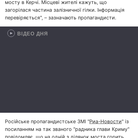
мосту в Керчі. Місцеві жителі кажуть, що
загорілася частина залізничної гілки. Інформація
перевіряється", – зазначають пропагандисти.
ВІДЕО ДНЯ
Російське пропагандистське ЗМІ "
Риа-Новости
" із
посиланням на так званого "радника глави Криму"
повідомляє, що на одній з ділянок моста горить