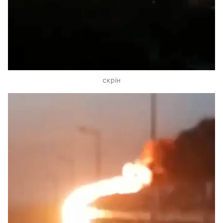
скрін