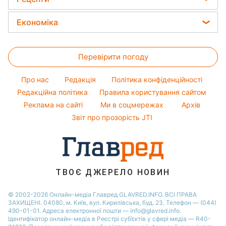
Прибирання
Потап
Новини Рівного
Тести по картинці
Жіночі стрижки
Закуски
Авто
Економіка
Софія Ротару
Новини Запоріжжя
Оптичні ілюзії
Фарбування волосся
Салати
Прання
Ольга Сумська
Новини Львова
Ціни на продукти
Народні прикмети
Прості страви
Філіп Кіркоров
Перевірити погоду
Грошова допомога
Усе про шоу-бізнес
Легкі десерти
Олена Зеленська
Тарифи
Про нас
Редакція
Політика конфіденційності
Напої
Ані Лорак
Курс валют
Редакційна політика
Правила користування сайтом
Святкове меню
Реклама на сайті
Ми в соцмережах
Архів
Звіт про прозорість JTI
ТВОЄ ДЖЕРЕЛО НОВИН
© 2002-2026 Онлайн-медіа Главред GLAVRED.INFO. ВСІ ПРАВА
ЗАХИЩЕНІ. 04080, м. Київ, вул. Кирилівська, буд. 23. Телефон — (044)
490-01-01. Адреса електронної пошти — info@glavred.info.
Ідентифікатор онлайн-медіа в Реєстрі суб’єктів у сфері медіа — R40-