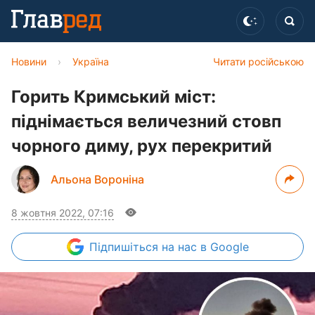
Новини
›
Україна
Читати російською
Горить Кримський міст:
піднімається величезний стовп
чорного диму, рух перекритий
Альона Вороніна
8 жовтня 2022, 07:16
Підпишіться
на нас в Google