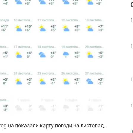
1
1
1
1
og.ua показали карту погоди на листопад.
0