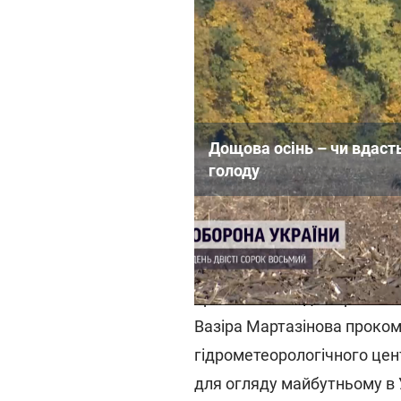
Дощова осінь – чи вдаст
голоду
Погода в Україні
Нагадаємо, раніше заввідд
прогнозів погоди Українсь
Вазіра Мартазінова проком
гідрометеорологічного цен
для огляду майбутньому в 