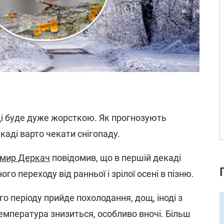
і буде дуже жорсткою. Як прогнозують
каді варто чекати снігопаду.
мир Деркач
повідомив, що в першій декаді
ого переходу від ранньої і зрілої осені в пізню.
о періоду прийде похолодання, дощ, іноді з
емпература знизиться, особливо вночі. Більш