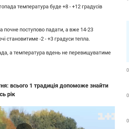
стопада температура буде +8 - +12 градусів
а почне поступово падати, а вже 14-23
і становитиме -2 - +3 градуси тепла.
ада, а температура вдень не перевищуватиме
0
ня: всього 1 традиція допоможе знайти
сь рік
0
0