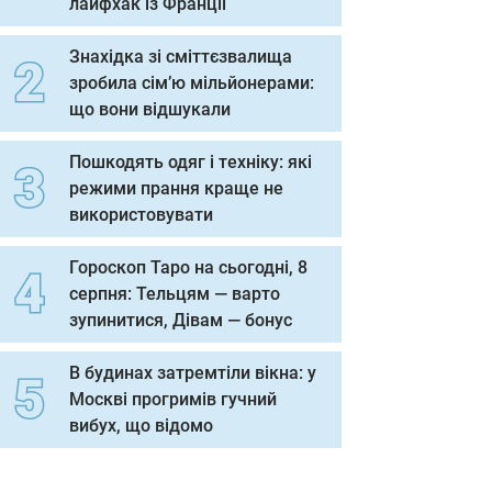
лайфхак із Франції
Знахідка зі сміттєзвалища
зробила сім’ю мільйонерами:
що вони відшукали
Пошкодять одяг і техніку: які
режими прання краще не
використовувати
Гороскоп Таро на сьогодні, 8
серпня: Тельцям — варто
зупинитися, Дівам — бонус
В будинах затремтіли вікна: у
Москві прогримів гучний
вибух, що відомо