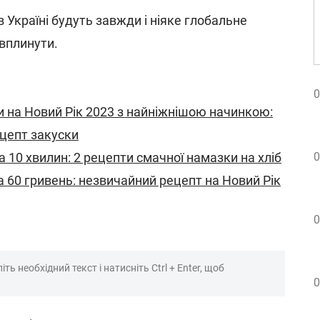
в Україні будуть завжди і ніяке глобальне
 вплинути.
0
 на Новий Рік 2023 з найніжнішою начинкою:
ецепт закуски
 10 хвилин: 2 рецепти смачної намазки на хліб
0
 60 гривень: незвичайний рецепт на Новий Рік
0
ть необхідний текст і натисніть Ctrl + Enter, щоб
0