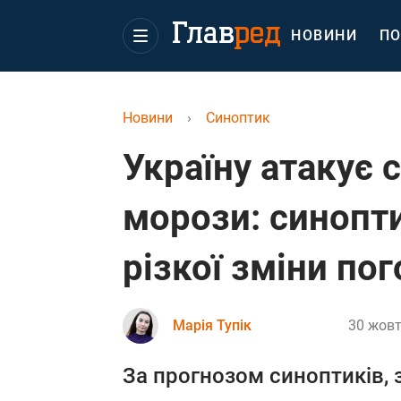
НОВИНИ
ПО
Новини
›
Синоптик
Україну атакує с
морози: синопт
різкої зміни по
Марія Тупік
30 жовт
За прогнозом синоптиків, 