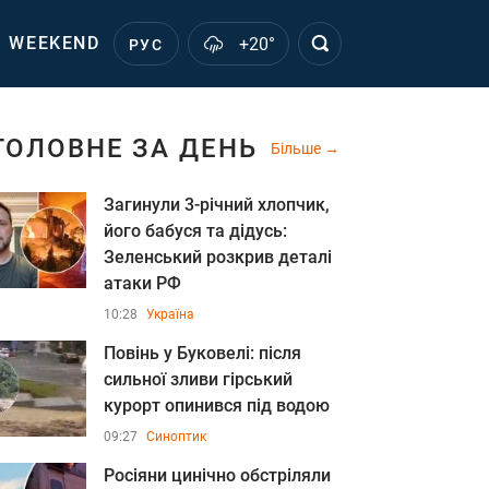
WEEKEND
+20°
РУС
ГОЛОВНЕ ЗА ДЕНЬ
Більше
Загинули 3-річний хлопчик,
його бабуся та дідусь:
Зеленський розкрив деталі
атаки РФ
10:28
Україна
Повінь у Буковелі: після
сильної зливи гірський
курорт опинився під водою
09:27
Синоптик
Росіяни цинічно обстріляли