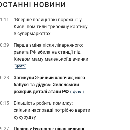
ОСТАННІ НОВИНИ
1:11
"Вперше полиці такі порожні": у
Києві помітили тривожну картину
в супермаркетах
0:39
Перша зміна після лікарняного:
ракета РФ вбила на станції під
Києвом маму маленької дівчинки
фото
0:28
Загинули 3-річний хлопчик, його
бабуся та дідусь: Зеленський
розкрив деталі атаки РФ
фото
0:15
Більшість робить помилку:
скільки насправді потрібно варити
кукурудзу
9:27
Повінь у Буковелі: після сильної