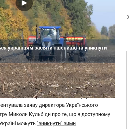
0
ься українцям засіяти пшеницю та уникнути
ілом кліматичних досліджень і довгострокових
кого гідрометеорологічного інституту НАН
ентувала заяву директора Українського
тру Миколи Кульбіди про те, що в доступному
Україні можуть
"зникнути" зими
.