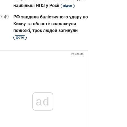
найбільші НПЗ у Росії
відео
7:49
РФ завдала балістичного удару по
Києву та області: спалахнули
пожежі, троє людей загинули
фото
Реклама
ad