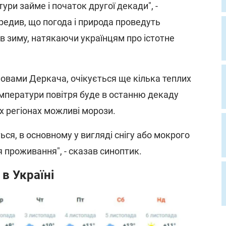
ури займе і початок другої декади", -
редив, що погода і природа проведуть
 в зиму, натякаючи українцям про істотне
ловами Деркача, очікується ще кілька теплих
емператури повітря буде в останню декаду
их регіонах можливі морози.
ься, в основному у вигляді снігу або мокрого
ця проживання", - сказав синоптик.
в Україні