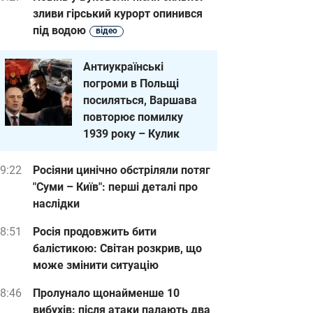
зливи гірський курорт опинився
під водою
відео
Антиукраїнські
погроми в Польщі
посиляться, Варшава
повторює помилку
1939 року – Кулик
9:22
Росіяни цинічно обстріляли потяг
"Суми – Київ": перші деталі про
наслідки
8:51
Росія продовжить бити
балістикою: Світан розкрив, що
може змінити ситуацію
8:46
Пролунало щонайменше 10
вибухів: після атаки палають два