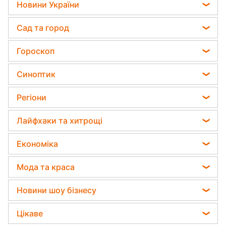
Новини України
Телеграм новини України
Сад та город
Пенсії в Україні
Садівник назвав найефективніший засіб проти
Гороскоп
Мобілізація
бур'янів
Гороскоп на завтра
Політика
Синоптик
Яка помилка під час поливу рослин може їх
Гороскоп Таро
вбити
Відключення світла
Погода на завтра
Регіони
Гороскоп на тиждень
Дачники розкрили секрет захисту від
Пилова буря
шкідників - потрібна 1 річ
Новини Харкова
Астролог Влад Росс
Лайфхаки та хитрощі
Прогноз погоди
Новини Полтави
Астролог Анжела Перл
Авто
Магнітні бурі
Економіка
Новини Сум
Китайський гороскоп на завтра
Кімнатні рослини
Погода на сьогодні
Тарифи
Новини Львова
Мода та краса
Гороскоп 2026
Усе про сало
Курс валют
Новини Черкаси
Гарний манікюр
Прибирання
Новини шоу бізнесу
Ціни на продукти
Новини Дніпра
Модні помилки
Прання
Філіп Кіркоров
Грошова допомога
Цікаве
Новини Рівного
Новини моди