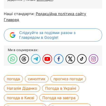
Наші стандарти:
Редакційна політика сайту
Главред
Слідкуйте за подіями разом з
Главредом в Google!
Ми в соцмережах:
погода
синоптик
прогноз погоди
Наталія Діденко
Погода в Україні
погода в Києві
Погода на завтра