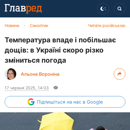
Новини
›
Синоптик
Читати російською
Температура впаде і побільшає
дощів: в Україні скоро різко
зміниться погода
Альона Вороніна
17 червня 2025, 14:03
Підпишіться
на нас в Google