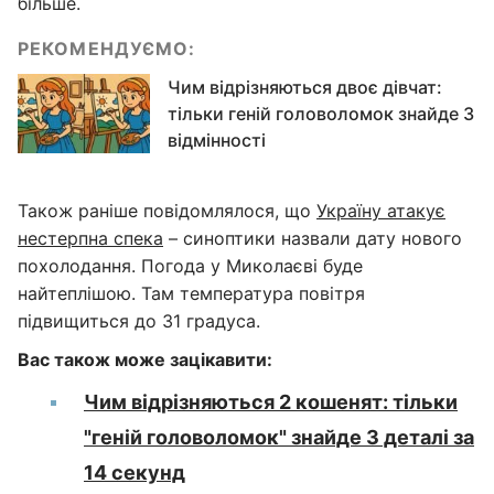
більше.
РЕКОМЕНДУЄМО:
Чим відрізняються двоє дівчат:
тільки геній головоломок знайде 3
відмінності
Також раніше повідомлялося, що
Україну атакує
нестерпна спека
– синоптики назвали дату нового
похолодання. Погода у Миколаєві буде
найтеплішою. Там температура повітря
підвищиться до 31 градуса.
Вас також може зацікавити:
Чим відрізняються 2 кошенят: тільки
"геній головоломок" знайде 3 деталі за
14 секунд