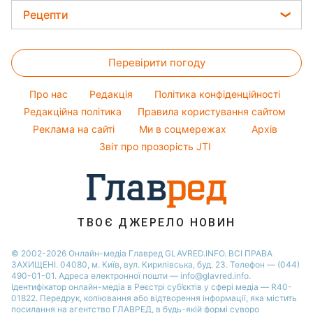
Олена Зеленська
Новини Тернополя
Головоломки
Поради від Андре Тана
Рецепти
Ані Лорак
Новини Запоріжжя
Тести по картинці
Жіночі стрижки
Закуски
Кейт Міддлтон
Новини Житомира
Оптичні ілюзії
Фарбування волосся
Перевірити погоду
Салати
Алла Пугачова
Новини Одеси
Народні прикмети
Прості страви
Максим Галкін
Про нас
Редакція
Політика конфіденційності
Усе про шоу-бізнес
Легкі десерти
Настя Каменських
Редакційна політика
Правила користування сайтом
Реклама на сайті
Ми в соцмережах
Архів
Напої
Віталій Козловський
Звіт про прозорість JTI
Святкове меню
Потап
Софія Ротару
Ольга Сумська
ТВОЄ ДЖЕРЕЛО НОВИН
© 2002-2026 Онлайн-медіа Главред GLAVRED.INFO. ВСІ ПРАВА
ЗАХИЩЕНІ. 04080, м. Київ, вул. Кирилівська, буд. 23. Телефон — (044)
490-01-01. Адреса електронної пошти — info@glavred.info.
Ідентифікатор онлайн-медіа в Реєстрі суб’єктів у сфері медіа — R40-
01822.
Передрук, копіювання або відтворення інформації, яка містить
посилання на агентство ГЛАВРЕД, в будь-якій формi суворо