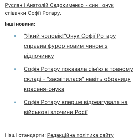
Руслан і Анатолій Євдокименко - син і онук
співачки Софії Ротару.
Інші новини:
"Який чоловік!"Онук Софії Ротару
справив фурор новим чином з
відпочинку
Софія Ротару показала сім'ю в повному
складі - "засвітилася" навіть обраниця
красеня-онука
Софія Ротару вперше відреагувала на
військові злочини Росії
Наші стандарти:
Редакційна політика сайту