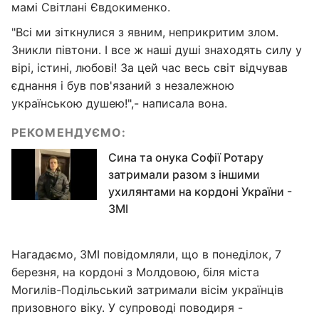
мамі Світлані Євдокименко.
"Всі ми зіткнулися з явним, неприкритим злом.
Зникли півтони. І все ж наші душі знаходять силу у
вірі, істині, любові! За цей час весь світ відчував
єднання і був пов'язаний з незалежною
українською душею!",- написала вона.
РЕКОМЕНДУЄМО:
Сина та онука Софії Ротару
затримали разом з іншими
ухилянтами на кордоні України -
ЗМІ
Нагадаємо, ЗМІ повідомляли, що в понеділок, 7
березня, на кордоні з Молдовою, біля міста
Могилів-Подільський затримали вісім українців
призовного віку. У супроводі поводиря -