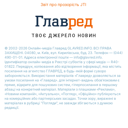
Алла Пугачова
Звіт про прозорість JTI
ТВОЄ ДЖЕРЕЛО НОВИН
© 2002-2026 Онлайн-медіа Главред GLAVRED.INFO. ВСІ ПРАВА
ЗАХИЩЕНІ. 04080, м. Київ, вул. Кирилівська, буд. 23. Телефон — (044)
490-01-01. Адреса електронної пошти — info@glavred.info.
Ідентифікатор онлайн-медіа в Реєстрі суб’єктів у сфері медіа — R40-
01822.
Передрук, копіювання або відтворення інформації, яка містить
посилання на агентство ГЛАВРЕД, в будь-якій формi суворо
забороняється. Використання матеріалів «Главред» дозволяється за
умови посилання на «Главред». для інтернет-видань обов’язковим є
пряме, відкрите для пошукових систем, гіперпосилання в першому
абзаці на конкретний матеріал. Матеріали з плашками «Реклама»,
«Новини компаній», «Актуально», «Погляд», «Офіційно» публікуються
на комерційних або партнерських засадах. Точки зору, виражені в
матеріалах в рубриці "Погляди", не завжди збігаються з думкою
редакції.