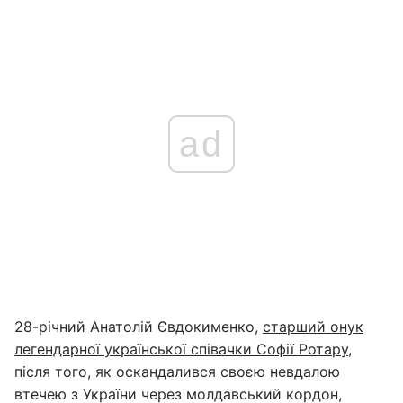
ad
28-річний Анатолій Євдокименко,
старший онук
легендарної української співачки Софії Ротару
,
після того, як оскандалився своєю невдалою
втечею з України через молдавський кордон,