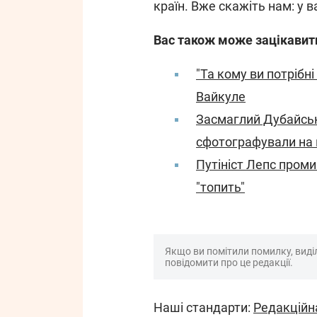
країн. Вже скажіть нам: у в
Вас також може зацікавит
"Та кому ви потрібні
Вайкуле
Засмаглий Дубайськи
сфотографували на 
Путініст Лепс проми
"топить"
Якщо ви помітили помилку, виділі
повідомити про це редакції.
Наші стандарти:
Редакційн