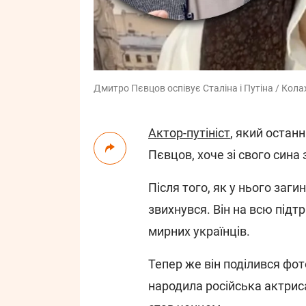
Дмитро Пєвцов оспівує Сталіна і Путіна / Кол
Актор-путініст
, який остан
Пєвцов, хоче зі свого сина
Після того, як у нього заг
звихнувся. Він на всю підт
мирних українців.
Тепер же він поділився фо
народила російська актриса