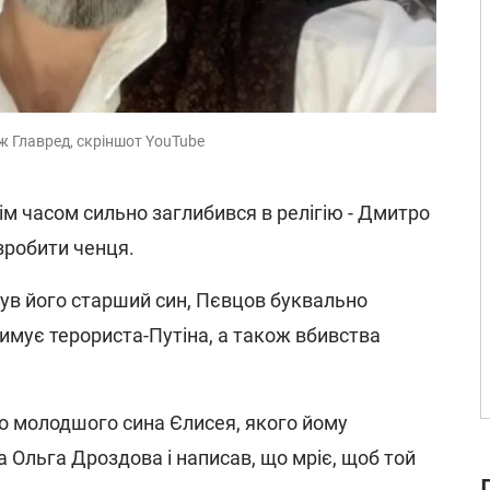
аж Главред, скріншот YouTube
нім часом сильно заглибився в релігію - Дмитро
 зробити ченця.
инув його старший син, Пєвцов буквально
римує терориста-Путіна, а також вбивства
то молодшого сина Єлисея, якого йому
 Ольга Дроздова і написав, що мріє, щоб той