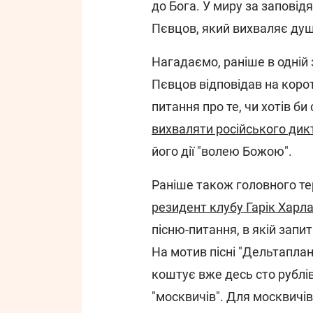
до Бога. У миру за заповід
Пєвцов, який вихваляє душі
Нагадаємо, раніше в одній
Пєвцов відповідав на корот
питання про те, чи хотів би
вихваляти російського ди
його дії "волею Божою".
Раніше також головного т
резидент клубу Гарік Харл
пісню-питання, в якій запит
На мотив пісні "Дельтаплан
коштує вже десь сто рублів.
"москвичів". Для москвичів.