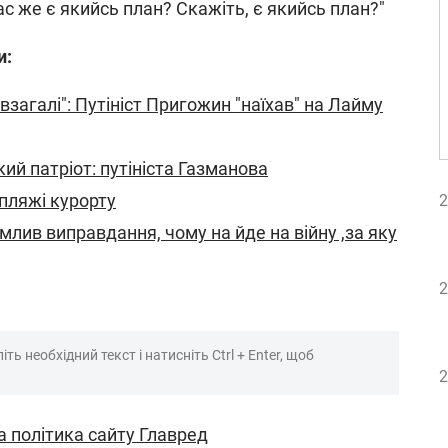
ас же є якийсь план? Скажіть, є якийсь план?"
и:
 взагалі": Путініст Пригожин "наїхав" на Лайму
й патріот: путініста Газманова
пляжі курорту
2
млив виправдання, чому на йде на війну ,за яку
2
ть необхідний текст і натисніть Ctrl + Enter, щоб
2
а політика сайту Главред