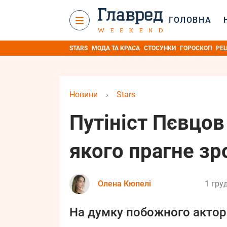
ГОЛОВНА
STARS
МОДА ТА КРАСА
СТОСУНКИ
ГОРОСКОП
РЕ
Новини
›
Stars
Путініст Пєвцов
якого прагне з
Олена Кюпелі
1 гру
На думку побожного актора