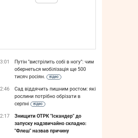
3:01
Путін "вистрілить собі в ногу": чим
обернеться мобілізація ще 500
тисяч росіян.
відео
2:46
Сад віддячить пишним ростом: які
рослини потрібно обрізати в
серпні
відео
2:17
Знищити ОТРК "Іскандер" до
запуску надзвичайно складно:
"Флеш" назвав причину