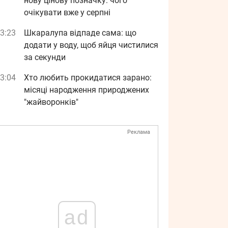
нову цінову позначку: чого
очікувати вже у серпні
3:23
Шкаралупа відпаде сама: що
додати у воду, щоб яйця чистилися
за секунди
3:04
Хто любить прокидатися зарано:
місяці народження природжених
"жайворонків"
Реклама
ad