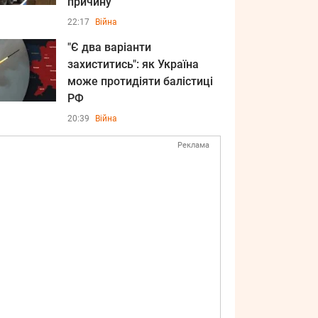
причину
22:17
Війна
"Є два варіанти
захиститись": як Україна
може протидіяти балістиці
РФ
20:39
Війна
Реклама