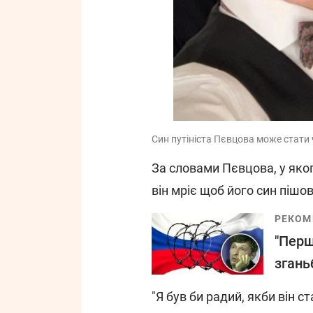
Син путініста Пєвцова може стати 
За словами Пєвцова, у яког
він мріє щоб його син пішов
РЕКОМ
"Перш
згань
"Я був би радий, якби він с