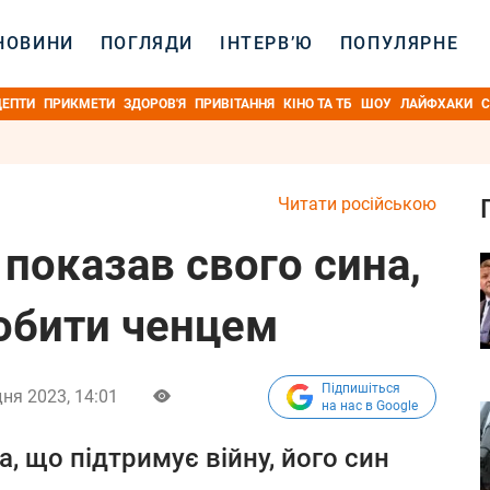
НОВИНИ
ПОГЛЯДИ
ІНТЕРВ’Ю
ПОПУЛЯРНЕ
ЦЕПТИ
ПРИКМЕТИ
ЗДОРОВ'Я
ПРИВІТАННЯ
КІНО ТА ТБ
ШОУ
ЛАЙФХАКИ
С
Читати російською
 показав свого сина,
робити ченцем
Підпишіться
дня 2023, 14:01
на нас в Google
, що підтримує війну, його син