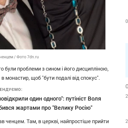
0
ченцем / Фото 7dn.ru
о були проблеми з сином і його дисципліною,
 в монастир, щоб "бути подалі від спокус".
ЕНДУЄМО:
2
овідкрили один одного": путініст Воля
бився жартами про "Велику Росію"
тав ченцем. Там, в церкві, найпростіше прийти
2