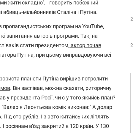
ями жити складно", - говорить побожний
 вбивць-мільйонників Сталіна і Путіна.
2
 з пропагандистських програм на YouTube,
кі запитання авторів програми. Так, на
 співаків стати президентом,
актор почав
2
ктатора
Путіна, при цьому виправдовуючи всі
ерориста планети
Путіна вирішив потролити
амов
. Він заспівав, можна сказати, риторичну
ав у президента Росії, чи є у того якийсь план?
 "Валерія Леонтьєва комік виконав:" А долар
 Під сто рублів. І з авто китайських ліплять
 І росіянам в'їзд закритий в 120 країн. У 130