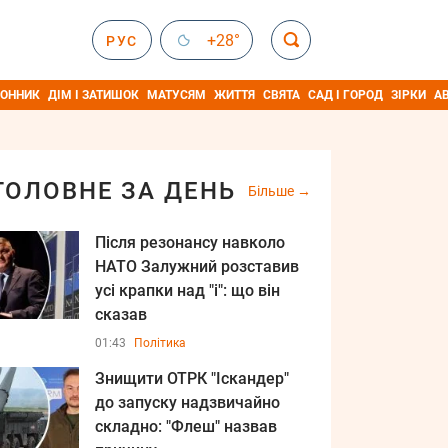
+28°
РУС
ОННИК
ДІМ І ЗАТИШОК
МАТУСЯМ
ЖИТТЯ
СВЯТА
САД І ГОРОД
ЗІРКИ
А
ГОЛОВНЕ ЗА ДЕНЬ
Більше
Після резонансу навколо
НАТО Залужний розставив
усі крапки над "і": що він
сказав
01:43
Політика
Знищити ОТРК "Іскандер"
до запуску надзвичайно
складно: "Флеш" назвав