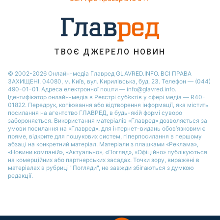
ТВОЄ ДЖЕРЕЛО НОВИН
© 2002-2026 Онлайн-медіа Главред GLAVRED.INFO. ВСІ ПРАВА
ЗАХИЩЕНІ. 04080, м. Київ, вул. Кирилівська, буд. 23. Телефон — (044)
490-01-01. Адреса електронної пошти — info@glavred.info.
Ідентифікатор онлайн-медіа в Реєстрі суб’єктів у сфері медіа — R40-
01822.
Передрук, копіювання або відтворення інформації, яка містить
посилання на агентство ГЛАВРЕД, в будь-якій формi суворо
забороняється. Використання матеріалів «Главред» дозволяється за
умови посилання на «Главред». для інтернет-видань обов’язковим є
пряме, відкрите для пошукових систем, гіперпосилання в першому
абзаці на конкретний матеріал. Матеріали з плашками «Реклама»,
«Новини компаній», «Актуально», «Погляд», «Офіційно» публікуються
на комерційних або партнерських засадах. Точки зору, виражені в
матеріалах в рубриці "Погляди", не завжди збігаються з думкою
редакції.