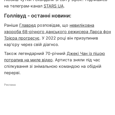
на телеграм-канал
STARS UA
.
Голлівуд - останні новини:
Раніше
Главред
розповідав, що
невиліковна
хвороба 68-річного данського режисера Ларса фон
Трієра прогресує
. У 2022 році він призупинив
кар'єру через свій діагноз.
Також легендарний 70-річний
Джекі Чан із піцою
потрапив на миле відео
. Артиста зняли під час
спілкування зі знімальною командою на обідній
перерві.
Реклама