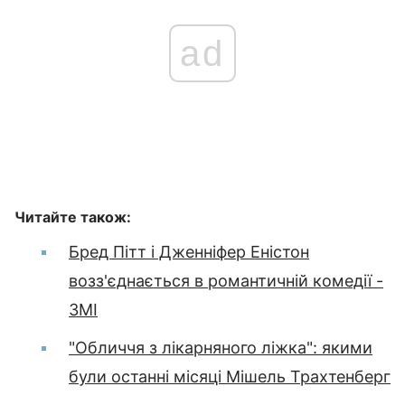
ad
Читайте також:
Бред Пітт і Дженніфер Еністон
возз'єднається в романтичній комедії -
ЗМІ
"Обличчя з лікарняного ліжка": якими
були останні місяці Мішель Трахтенберг