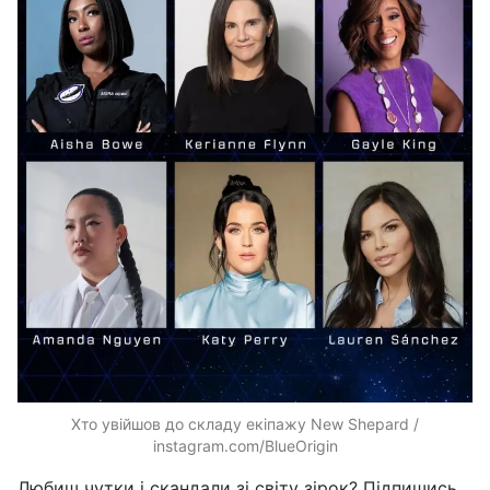
Хто увійшов до складу екіпажу New Shepard /
instagram.com/BlueOrigin
Любиш чутки і скандали зі світу зірок? Підпишись