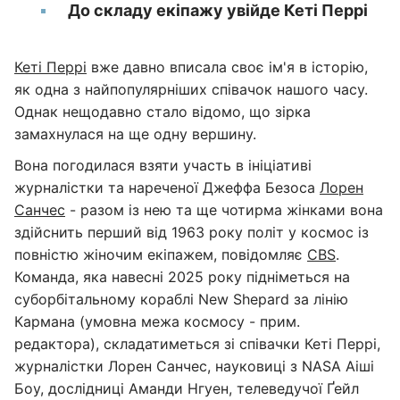
До складу екіпажу увійде Кеті Перрі
Кеті Перрі
вже давно вписала своє ім'я в історію,
як одна з найпопулярніших співачок нашого часу.
Однак нещодавно стало відомо, що зірка
замахнулася на ще одну вершину.
Вона погодилася взяти участь в ініціативі
журналістки та нареченої Джеффа Безоса
Лорен
Санчес
- разом із нею та ще чотирма жінками вона
здійснить перший від 1963 року політ у космос із
повністю жіночим екіпажем, повідомляє
CBS
.
Команда, яка навесні 2025 року підніметься на
суборбітальному кораблі New Shepard за лінію
Кармана (умовна межа космосу - прим.
редактора), складатиметься зі співачки Кеті Перрі,
журналістки Лорен Санчес, науковиці з NASA Аіші
Боу, дослідниці Аманди Нгуен, телеведучої Ґейл