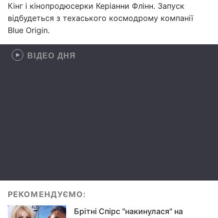
Кінг і кінопродюсерки Керіанни Флінн. Запуск
відбудеться з техаського космодрому компанії
Blue Origin.
ВІДЕО ДНЯ
РЕКОМЕНДУЄМО:
Брітні Спірс "накинулася" на