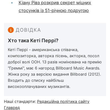
Кіану Рівз розкрив секрет міцних
стосунків із 51-річною подругою
ДОВІДКА
Хто така Кеті Перрі?
Кеті Перрі - американська співачка,
композиторка, авторка пісень, акторка, посол
доброї волі ООН. 13 разів номінована на премію
"Греммі", має 6 нагород Billboard Music Awards.
Жінка року за версією видання Billboard (2012).
Входить до списку найбільш
високооплачуваних музикантів.
Наші стандарти:
Редакційна політика сайту
Главред