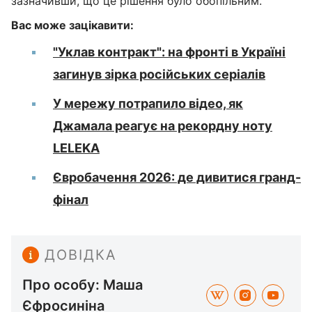
зазначивши, що це рішення було обопільним.
Вас може зацікавити:
"Уклав контракт": на фронті в Україні
загинув зірка російських серіалів
У мережу потрапило відео, як
Джамала реагує на рекордну ноту
LELEKA
Євробачення 2026: де дивитися гранд-
фінал
ДОВІДКА
Про особу: Маша
Єфросиніна