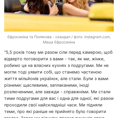
Єфросиніна та Полякова - скандал / фото: instagram.com,
Маша Єфросиніна
"5,5 років тому ми разом сіли перед камерою, щоб
відверто поговорити з вами - так, як ми, жінки,
робимо це на власних кухнях з подругами. Ми не
могли тоді уявити собі, що станемо частиною
життя мільйонів українок, але стали. Були з вами
різними: щасливими, заплаканими, іноді
розлюченими, але завжди - справжніми. Ми стали
тими подругами для вас і одна для одної, які разом
проходили свої найскладніші часи. Ми підняли
теми, про які раніше не прийнято було говорити