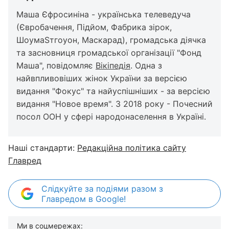
Маша Єфросиніна - українська телеведуча
(Євробачення, Підйом, Фабрика зірок,
ШоумаSтгоуон, Маскарад), громадська діячка
та засновниця громадської організації "Фонд
Маша", повідомляє
Вікіпедія
. Одна з
найвпливовіших жінок України за версією
видання "Фокус" та найуспішніших - за версією
видання "Новое время". З 2018 року - Почесний
посол ООН у сфері народонаселення в Україні.
Наші стандарти:
Редакційна політика сайту
Главред
Слідкуйте за подіями разом з
Главредом в Google!
Ми в соцмережах: