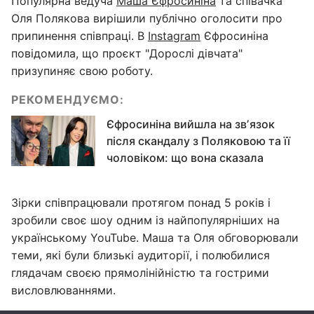
Популярна ведуча
Маша Єфросиніна
та співачка
Оля Полякова вирішили публічно оголосити про
припинення співпраці. В
Instagram
Єфросиніна
повідомила, що проєкт "Дорослі дівчата"
призупиняє свою роботу.
РЕКОМЕНДУЄМО:
Єфросиніна вийшла на звʼязок
після скандалу з Поляковою та її
чоловіком: що вона сказала
Зірки співпрацювали протягом понад 5 років і
зробили своє шоу одним із найпопулярніших на
українському YouTube. Маша та Оля обговорювали
теми, які були близькі аудиторії, і полюбилися
глядачам своєю прямолінійністю та гострими
висловлюваннями.