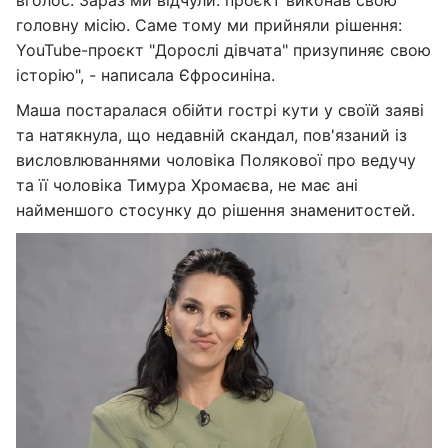
вголос. Зараз ми відчули: проєкт виконав свою
головну місію. Саме тому ми прийняли рішення:
YouTube-проєкт "Дорослі дівчата" призупиняє свою
історію", - написала Єфросиніна.
Маша постаралася обійти гострі кути у своїй заяві
та натякнула, що недавній скандал, пов'язаний із
висловлюваннями чоловіка Полякової про ведучу
та її чоловіка Тимура Хромаєва, не має ані
найменшого стосунку до рішення знаменитостей.