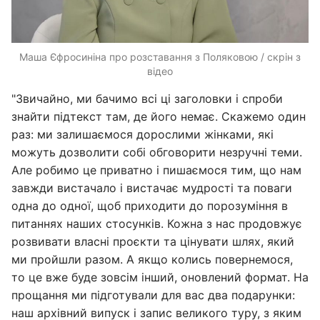
Маша Єфросиніна про розставання з Поляковою / скрін з
відео
"Звичайно, ми бачимо всі ці заголовки і спроби
знайти підтекст там, де його немає. Скажемо один
раз: ми залишаємося дорослими жінками, які
можуть дозволити собі обговорити незручні теми.
Але робимо це приватно і пишаємося тим, що нам
завжди вистачало і вистачає мудрості та поваги
одна до одної, щоб приходити до порозуміння в
питаннях наших стосунків. Кожна з нас продовжує
розвивати власні проєкти та цінувати шлях, який
ми пройшли разом. А якщо колись повернемося,
то це вже буде зовсім інший, оновлений формат. На
прощання ми підготували для вас два подарунки:
наш архівний випуск і запис великого туру, з яким