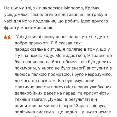
На цьому тлі, як підкреслює Морозов, Кремль
усвідомлює технологічне відставання і потребу в
часі для його подолання, що робить ідею другого
фронту малоймовірною.
"Усі ці звичні припущення зараз уже не дуже
добре працюють.Я б сказав так:
парадоксальна ситуація полягає в тому, що у
Путіна немає ходу. Мені здається, 9 травня це
було написано на його обличчі: він був досить
похмурим, у нього не було енергії виступити з
якоюсь палкою промовою, і було незрозуміло,
до чого ця палкість. Він був змушений
фактично звести присутність своїх улюблених
далекобійних ракет на параді та присутність
техніки взагалі. Думаю, в результаті він
опиниться на милості інерції.Зараз тріснула
політична система - це видно. І у нього немає