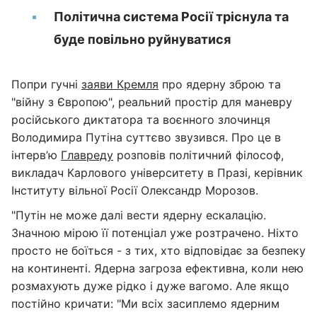
Політична система Росії тріснула та
буде повільно руйнуватися
Попри гучні
заяви Кремля
про ядерну зброю та
"війну з Європою", реальний простір для маневру
російського диктатора та воєнного злочинця
Володимира Путіна суттєво звузився. Про це в
інтерв’ю
Главреду
розповів політичний філософ,
викладач Карлового університету в Празі, керівник
Інституту вільної Росії Олександр Морозов.
"Путін не може далі вести ядерну ескалацію.
Значною мірою її потенціал уже розтрачено. Ніхто
просто не боїться - з тих, хто відповідає за безпеку
на континенті. Ядерна загроза ефективна, коли нею
розмахують дуже рідко і дуже вагомо. Але якщо
постійно кричати: "Ми всіх засиплемо ядерним