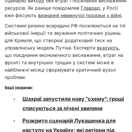
сценарію виходу без втрат і посилення виснаження
ресурсів. Як раніше повідомляв
Главред
, у Росії
вже фіксують
визнання неминучої поразки у війні
.
Системні ризики всередині РФ посилюються на тлі
військової інерції та звуження політичних рішень
для Кремля, що створює додатковий тиск на
управлінську модель Путіна. Експерти
вказують
,
що поєднання економічного виснаження, втрат на
фронті та внутрішніх тріщин у системі може в
найближчі місяці сформувати критичний вузол
проблем.
Інші новини:
Шахраї запустили нову "схему": гроші
списуються за лічені хвилини
Розкрито сценарій Лукашенка для
наступу на Україну: які регіони під