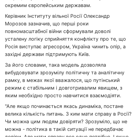
окремим європейським державам.
Керівник Інституту вільної Росії Олександр
Морозов зазначив, що перші роки
повномасштабної війни сформували доволі
усталену логіку сприйняття конфлікту про те, що
Росія виступає агресором, Україна чинить опір, а
західні держави підтримують Київ.
За його словами, така модель дозволяла
вибудовувати зрозумілу політичну та аналітичну
рамку, в межах якої вважалося, що путінський
режим є стабільним і довготривалим явищем, з
яким необхідно просто навчитися взаємодіяти.
"Але якщо починається якась динаміка, постане
велика кількість питань. З ким мати справу в Росії?
Чи можна цим людям довіряти? Зрозуміло, що не
можна - політика в такій ситуації не передбачає
довіри. Але мати справу все одно потрібно. І якщо