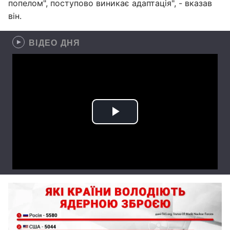
попелом", поступово виникає адаптація", - вказав
він.
ВІДЕО ДНЯ