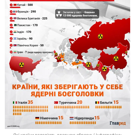
Які країни володіють ядерною зброєю / Інфографіка: