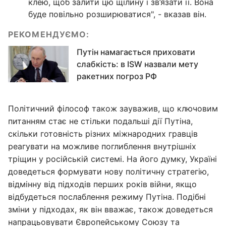
клею, щоб залити цю щілину і зв’язати її. Вона
буде повільно розширюватися", - вказав він.
РЕКОМЕНДУЄМО:
Путін намагається приховати
слабкість: в ISW назвали мету
ракетних погроз РФ
Політичний філософ також зауважив, що ключовим
питанням стає не стільки подальші дії Путіна,
скільки готовність різних міжнародних гравців
реагувати на можливе поглиблення внутрішніх
тріщин у російській системі. На його думку, Україні
доведеться формувати нову політичну стратегію,
відмінну від підходів перших років війни, якщо
відбудеться послаблення режиму Путіна. Подібні
зміни у підходах, як він вважає, також доведеться
напрацьовувати Європейському Союзу та