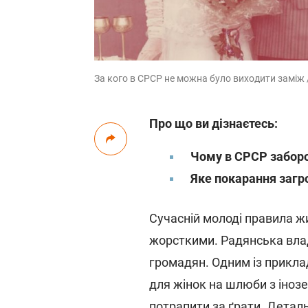
За кого в СРСР не можна було виходити заміж /
Про що ви дізнаєтесь:
Чому в СРСР забор
Яке покарання загр
Сучасній молоді правила ж
жорсткими. Радянська вла
громадян. Одним із прикла
для жінок на шлюби з іноз
потрапити за ґрати. Детал