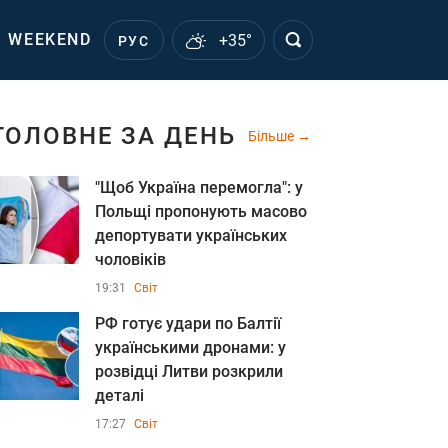
WEEKEND
+35°
РУС
ГОЛОВНЕ ЗА ДЕНЬ
Більше
"Щоб Україна перемогла": у
Польщі пропонують масово
депортувати українських
чоловіків
19:31
Світ
РФ готує удари по Балтії
українськими дронами: у
розвідці Литви розкрили
деталі
17:27
Світ