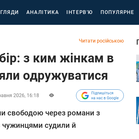
ГЛЯДИ
АНАЛІТИКА
ІНТЕРВ’Ю
ПОПУЛЯРНЕ
Читати російською
ір: з ким жінкам в
яли одружуватися
Підпишіться
равня 2026, 16:18
на нас в Google
ли свободою через романи з
з чужинцями судили й