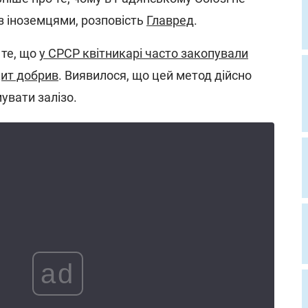
з іноземцями, розповість
Главред
.
 те, що
у СРСР квітникарі часто закопували
цит добрив
. Виявилося, що цей метод дійсно
увати залізо.
ad