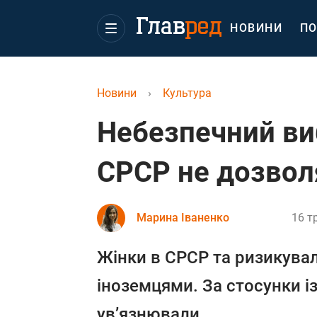
НОВИНИ
ПО
Новини
›
Культура
Небезпечний виб
СРСР не дозвол
Марина Іваненко
16 т
Жінки в СРСР та ризикува
іноземцями. За стосунки і
ув’язнювали.