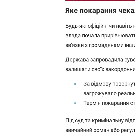
Яке покарання чека
Будь-які офіційні чи навіт
влада почала прирівнювати 
зв'язки з громадянами інши
Держава запровадила сувор
залишати своїх закордонних
За відмову поверну
загрожувало реальн
Термін покарання ста
Під суд та кримінальну від
звичайний роман або регул