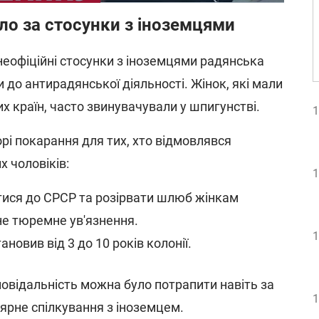
ло за стосунки з іноземцями
ь неофіційні стосунки з іноземцями радянська
до антирадянської діяльності. Жінок, які мали
х країн, часто звинувачували у шпигунстві.
1
і покарання для тих, хто відмовлявся
 чоловіків:
1
тися до СРСР та розірвати шлюб жінкам
е тюремне ув'язнення.
1
новив від 3 до 10 років колонії.
повідальність можна було потрапити навіть за
1
ярне спілкування з іноземцем.