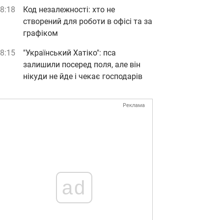
8:18
Код незалежності: хто не
створений для роботи в офісі та за
графіком
8:15
"Український Хатіко": пса
залишили посеред поля, але він
нікуди не йде і чекає господарів
Реклама
ad