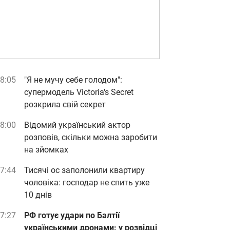
8:05
"Я не мучу себе голодом":
супермодель Victoria's Secret
розкрила свій секрет
8:00
Відомий український актор
розповів, скільки можна заробити
на зйомках
7:44
Тисячі ос заполонили квартиру
чоловіка: господар не спить уже
10 днів
7:27
РФ готує удари по Балтії
українськими дронами: у розвідці