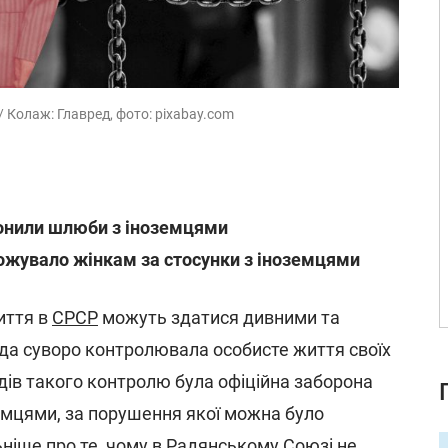
 Колаж: Главред, фото: pixabay.com
онили шлюби з іноземцями
ожувало жінкам за стосунки з іноземцями
иття в
СРСР
можуть здатися дивними та
да суворо контролювала особисте життя своїх
дів такого контролю була офіційна заборона
емцями, за порушення якої можна було
ьніше про те, чому в Радянському Союзі не