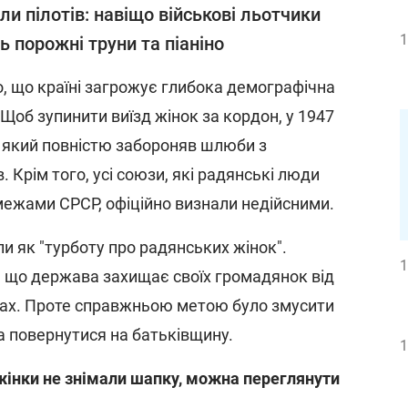
ли пілотів: навіщо військові льотчики
1
ь порожні труни та піаніно
, що країні загрожує глибока демографічна
 Щоб зупинити виїзд жінок за кордон, у 1947
, який повністю забороняв шлюби з
Крім того, усі союзи, які радянські люди
межами СРСР, офіційно визнали недійсними.
и як "турботу про радянських жінок".
1
 що держава захищає своїх громадянок від
їнах. Проте справжньою метою було змусити
а повернутися на батьківщину.
1
 жінки не знімали шапку, можна переглянути