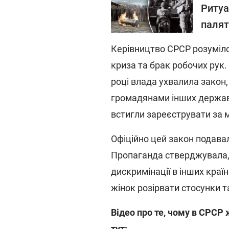
Ритуа
палят
Керівництво СРСР розуміло
криза та брак робочих рук.
році влада ухвалила закон
громадянами інших держав. 
встигли зареєструвати за 
Офіційно цей закон подавал
Пропаганда стверджувала,
дискримінації в інших кра
жінок розірвати стосунки т
Відео про те, чому в СРСР
тут: