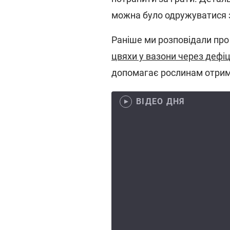
можна було одружуватися 
Раніше ми розповідали про
цвяхи у вазони через дефі
допомагає рослинам отрим
ВІДЕО ДНЯ