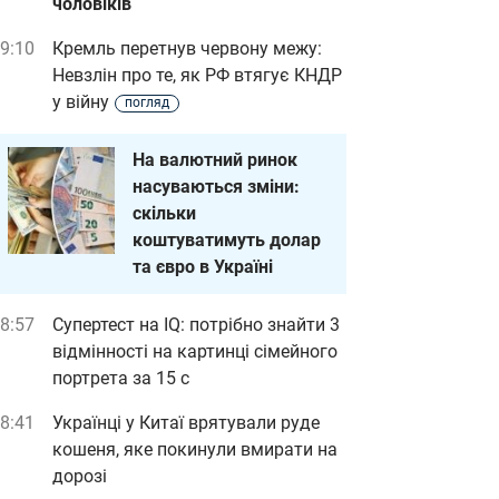
чоловіків
9:10
Кремль перетнув червону межу:
Невзлін про те, як РФ втягує КНДР
у війну
погляд
На валютний ринок
насуваються зміни:
скільки
коштуватимуть долар
та євро в Україні
8:57
Супертест на IQ: потрібно знайти 3
відмінності на картинці сімейного
портрета за 15 с
8:41
Українці у Китаї врятували руде
кошеня, яке покинули вмирати на
дорозі