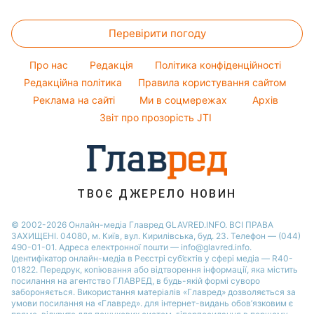
Новини Полтави
Головоломки
Модні помилки
Віталій Козловський
Новини Львова
Перевірити погоду
Тести по картинці
Новини моди
Потап
Новини Сум
Оптичні ілюзії
Поради від Андре Тана
Про нас
Редакція
Політика конфіденційності
Новини Дніпра
Народні прикмети
Редакційна політика
Правила користування сайтом
Новини Черкаси
Реклама на сайті
Ми в соцмережах
Архів
Усе про шоу-бізнес
Новини Тернополя
Звіт про прозорість JTI
Новини Рівного
Новини Житомира
Новини Запоріжжя
ТВОЄ ДЖЕРЕЛО НОВИН
Новини Одеси
© 2002-2026 Онлайн-медіа Главред GLAVRED.INFO. ВСІ ПРАВА
ЗАХИЩЕНІ. 04080, м. Київ, вул. Кирилівська, буд. 23. Телефон — (044)
490-01-01. Адреса електронної пошти — info@glavred.info.
Ідентифікатор онлайн-медіа в Реєстрі суб’єктів у сфері медіа — R40-
01822.
Передрук, копіювання або відтворення інформації, яка містить
посилання на агентство ГЛАВРЕД, в будь-якій формi суворо
забороняється. Використання матеріалів «Главред» дозволяється за
умови посилання на «Главред». для інтернет-видань обов’язковим є