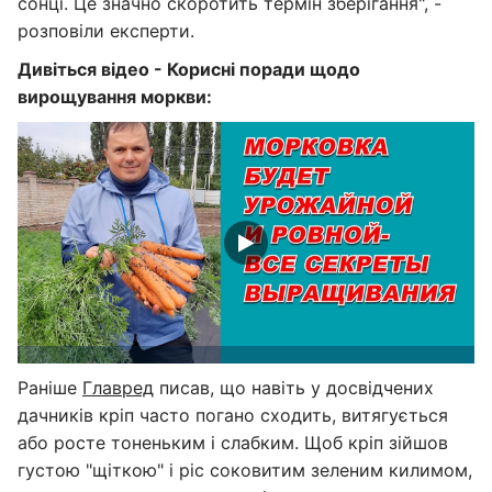
сонці. Це значно скоротить термін зберігання", -
розповіли експерти.
Дивіться відео - Корисні поради щодо
вирощування моркви:
Раніше
Главред
писав, що навіть у досвідчених
дачників кріп часто погано сходить, витягується
або росте тоненьким і слабким. Щоб кріп зійшов
густою "щіткою" і ріс соковитим зеленим килимом,