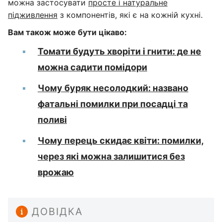
можна застосувати
просте і натуральне
підживлення
з компонентів, які є на кожній кухні.
Вам також може бути цікаво:
Томати будуть хворіти і гнити: де не
можна садити помідори
Чому буряк несолодкий: названо
фатальні помилки при посадці та
поливі
Чому перець скидає квіти: помилки,
через які можна залишитися без
врожаю
ДОВІДКА