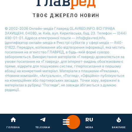
ТВОЄ ДЖЕРЕЛО НОВИН
© 2002-2026 Онлайн-медіа Главред GLAVRED.INFO. ВСІ ПРАВА
ЗАХИЩЕНІ. 04080, м. Київ, вул. Кирилівська, буд. 23. Телефон — (044)
490-01-01. Адреса електронної пошти — info@glavred.info.
Ідентифікатор онлайн-медіа в Реєстрі суб’єктів у сфері медіа — R40-
01822.
Передрук, копіювання або відтворення інформації, яка містить
посилання на агентство ГЛАВРЕД, в будь-якій формi суворо
забороняється. Використання матеріалів «Главред» дозволяється за
умови посилання на «Главред». для інтернет-видань обов’язковим є
пряме, відкрите для пошукових систем, гіперпосилання в першому
абзаці на конкретний матеріал. Матеріали з плашками «Реклама»,
«Новини компаній», «Актуально», «Погляд», «Офіційно» публікуються
на комерційних або партнерських засадах. Точки зору, виражені в
матеріалах в рубриці "Погляди", не завжди збігаються з думкою
редакції.
ГОЛОВНА
TELEGRAM
МОВА
ВАЖЛИВЕ