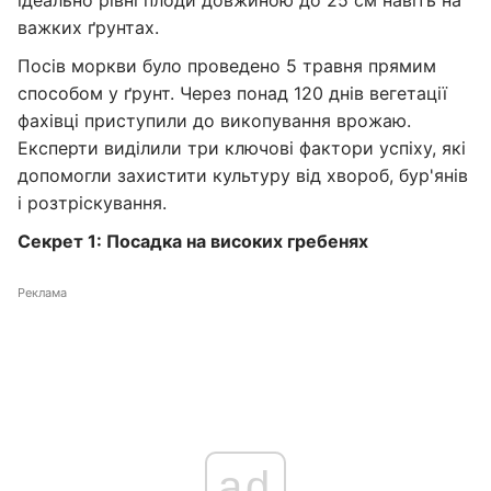
ідеально рівні плоди довжиною до 25 см навіть на
важких ґрунтах.
Посів моркви було проведено 5 травня прямим
способом у ґрунт. Через понад 120 днів вегетації
фахівці приступили до викопування врожаю.
Експерти виділили три ключові фактори успіху, які
допомогли захистити культуру від хвороб, бур'янів
і розтріскування.
Секрет 1: Посадка на високих гребенях
Реклама
ad