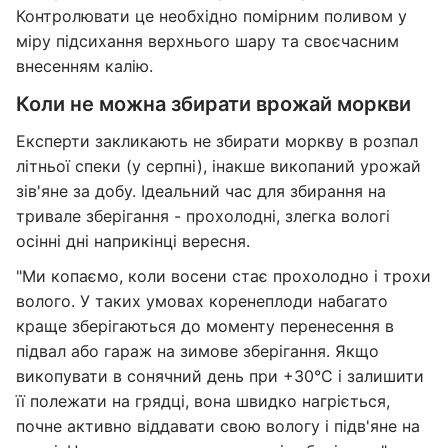
Контролювати це необхідно помірним поливом у
міру підсихання верхнього шару та своєчасним
внесенням калію.
Коли не можна збирати врожай моркви
Експерти закликають не збирати моркву в розпал
літньої спеки (у серпні), інакше викопаний урожай
зів'яне за добу. Ідеальний час для збирання на
тривале зберігання - прохолодні, злегка вологі
осінні дні наприкінці вересня.
"Ми копаємо, коли восени стає прохолодно і трохи
волого. У таких умовах коренеплоди набагато
краще зберігаються до моменту перенесення в
підвал або гараж на зимове зберігання. Якщо
викопувати в сонячний день при +30°C і залишити
її полежати на грядці, вона швидко нагріється,
почне активно віддавати свою вологу і підв'яне на