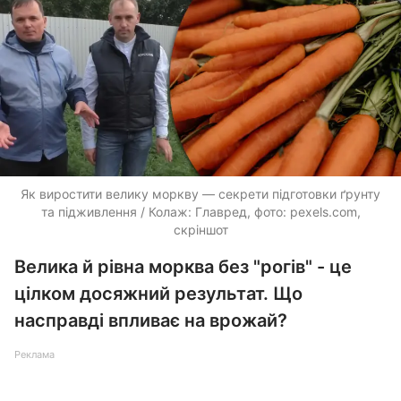
Як виростити велику моркву — секрети підготовки ґрунту
та підживлення / Колаж: Главред, фото: pexels.com,
скріншот
Велика й рівна морква без "рогів" - це
цілком досяжний результат. Що
насправді впливає на врожай?
Реклама