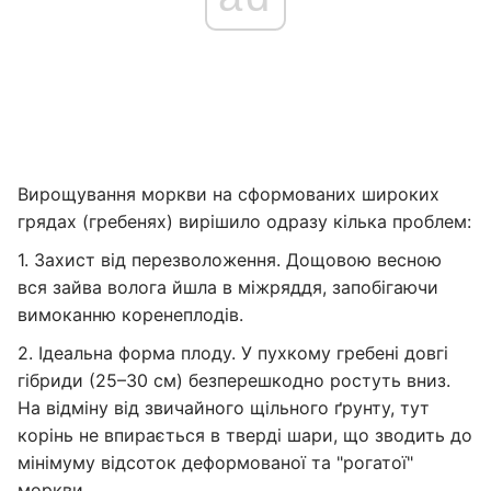
Вирощування моркви на сформованих широких
грядах (гребенях) вирішило одразу кілька проблем:
1. Захист від перезволоження. Дощовою весною
вся зайва волога йшла в міжряддя, запобігаючи
вимоканню коренеплодів.
2. Ідеальна форма плоду. У пухкому гребені довгі
гібриди (25–30 см) безперешкодно ростуть вниз.
На відміну від звичайного щільного ґрунту, тут
корінь не впирається в тверді шари, що зводить до
мінімуму відсоток деформованої та "рогатої"
моркви.