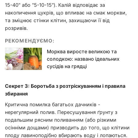
15-40" або "5-10-15"). Калій відповідає за
накопичення цукрів, що впливає на смак моркви,
та зміцнює стінки клітин, захищаючи її від
розривів.
РЕКОМЕНДУЄМО:
Морква виросте великою та
солодкою: названо ідеальних
сусідів на грядці
Секрет 3: Боротьба з розтріскуванням і правила
збирання
Критична помилка багатьох дачників -
нерегулярний полив. Пересушування ґрунту з
подальшим рясним поливанням (або різкими
осінніми дощами) призводить до того, що клітини
плоду лавиноподібно вбирають воду і лопаються.