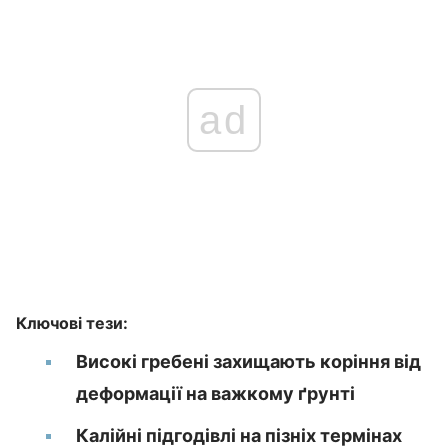
ad
Ключові тези:
Високі гребені захищають коріння від
деформації на важкому ґрунті
Калійні підгодівлі на пізніх термінах