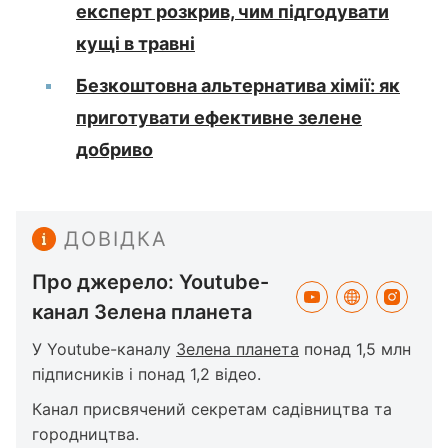
експерт розкрив, чим підгодувати
кущі в травні
Безкоштовна альтернатива хімії: як
приготувати ефективне зелене
добриво
ДОВІДКА
Про джерело: Youtube-
канал Зелена планета
У Youtube-каналу
Зелена планета
понад 1,5 млн
підписників і понад 1,2 відео.
Канал присвячений секретам садівництва та
городництва.