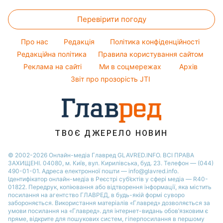
Максим Галкін
Закуски
Жіночі стрижки
Новини Харкова
Оптичні ілюзії
Настя Каменських
Перевірити погоду
Салати
Фарбування волосся
Новини Полтави
Народні прикмети
Віталій Козловський
Прості страви
Гарний манікюр
Новини Сум
Про нас
Редакція
Політика конфіденційності
Усе про шоу-бізнес
Потап
Легкі десерти
Редакційна політика
Правила користування сайтом
Новини Черкаси
Софія Ротару
Реклама на сайті
Ми в соцмережах
Архів
Напої
Новини Рівного
Ольга Сумська
Звіт про прозорість JTI
Святкове меню
Філіп Кіркоров
ТВОЄ ДЖЕРЕЛО НОВИН
© 2002-2026 Онлайн-медіа Главред GLAVRED.INFO. ВСІ ПРАВА
ЗАХИЩЕНІ. 04080, м. Київ, вул. Кирилівська, буд. 23. Телефон — (044)
490-01-01. Адреса електронної пошти — info@glavred.info.
Ідентифікатор онлайн-медіа в Реєстрі суб’єктів у сфері медіа — R40-
01822.
Передрук, копіювання або відтворення інформації, яка містить
посилання на агентство ГЛАВРЕД, в будь-якій формi суворо
забороняється. Використання матеріалів «Главред» дозволяється за
умови посилання на «Главред». для інтернет-видань обов’язковим є
пряме, відкрите для пошукових систем, гіперпосилання в першому