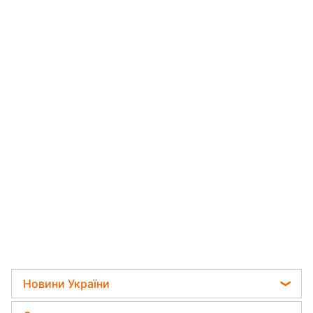
Новини України
Телеграм новини України