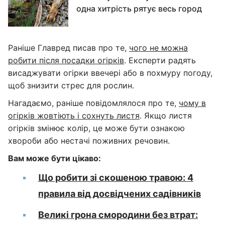
одна хитрість рятує весь город
Раніше Главред писав про те,
чого не можна
робити після посадки огірків
. Експерти радять
висаджувати огірки ввечері або в похмуру погоду,
щоб знизити стрес для рослин.
Нагадаємо, раніше повідомлялося про те,
чому в
огірків жовтіють і сохнуть листя
. Якщо листя
огірків змінює колір, це може бути ознакою
хвороби або нестачі поживних речовин.
Вам може бути цікаво:
Що робити зі скошеною травою: 4
правила від досвідчених садівників
Великі грона смородини без втрат: