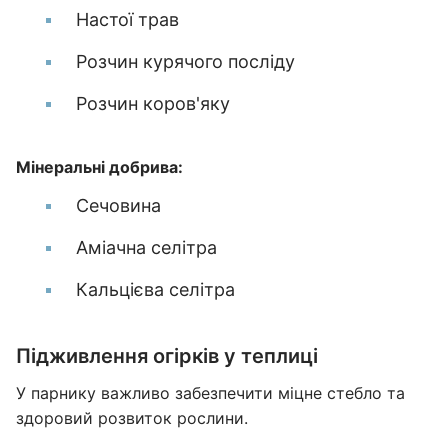
Настої трав
Розчин курячого посліду
Розчин коров'яку
Мінеральні добрива:
Сечовина
Аміачна селітра
Кальцієва селітра
Підживлення огірків у теплиці
У парнику важливо забезпечити міцне стебло та
здоровий розвиток рослини.