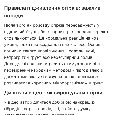
Правила підживлення огірків: важливі
поради
Після того як розсаду огірків пересаджують у
відкритий ґрунт або в парник, ріст рослин нерідко
сповільнюється.
Це нормальна реакція на нові
умови, адже пересадка для них - стрес
. Основні
причини такого уповільнення - холодні ночі,
непрогрітий ґрунт або нерегулярний полив.
Досвідчені садівники радять стимулювати ріст
перевіреним народним методом - підгодівлею з
дріжджами, яка активізує коріння і допомагає
розвиватися корисним мікроорганізмам у ґрунті.
Дивіться відео - як вирощувати огірки:
У відео автор ділиться добіркою найкращих
гібридів і сортів овочів, які, на його думку,