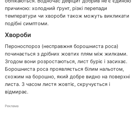
обпікаються. Водночас дефіцит добрив не є єдиною
причиною: холодний ґрунт, різкі перепади
температури чи хвороби також можуть викликати
подібні симптоми.
Хвороби
Пероноспороз (несправжня борошниста роса)
починається з дрібних жовтих плям між жилками.
Згодом вони розростаються, лист буріє і засихає.
Борошниста роса проявляється білим нальотом,
схожим на борошно, який добре видно на поверхні
листа. З часом листя жовтіє, скручується і
відмирає.
Реклама