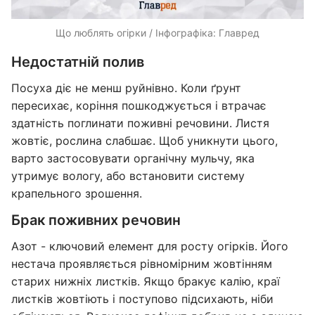
Що люблять огірки / Інфографіка: Главред
Недостатній полив
Посуха діє не менш руйнівно. Коли ґрунт
пересихає, коріння пошкоджується і втрачає
здатність поглинати поживні речовини. Листя
жовтіє, рослина слабшає. Щоб уникнути цього,
варто застосовувати органічну мульчу, яка
утримує вологу, або встановити систему
крапельного зрошення.
Брак поживних речовин
Азот - ключовий елемент для росту огірків. Його
нестача проявляється рівномірним жовтінням
старих нижніх листків. Якщо бракує калію, краї
листків жовтіють і поступово підсихають, ніби