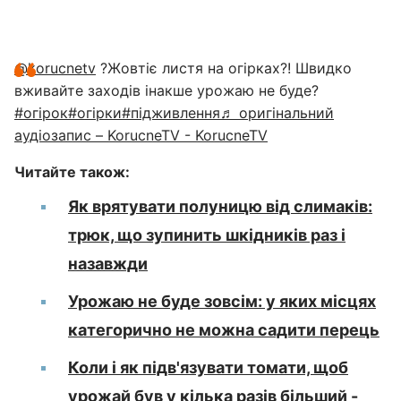
@korucnetv
?Жовтіє листя на огірках?! Швидко
вживайте заходів інакше урожаю не буде?
#огірок
#огірки
#підживлення
♬ оригінальний
аудіозапис – KorucneTV - KorucneTV
Читайте також:
Як врятувати полуницю від слимаків:
трюк, що зупинить шкідників раз і
назавжди
Урожаю не буде зовсім: у яких місцях
категорично не можна садити перець
Коли і як підв'язувати томати, щоб
урожай був у кілька разів більший -