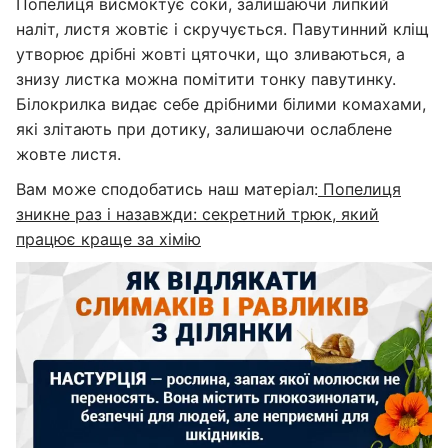
Попелиця висмоктує соки, залишаючи липкий
наліт, листя жовтіє і скручується. Павутинний кліщ
утворює дрібні жовті цяточки, що зливаються, а
знизу листка можна помітити тонку павутинку.
Білокрилка видає себе дрібними білими комахами,
які злітають при дотику, залишаючи ослаблене
жовте листя.
Вам може сподобатись наш матеріал:
Попелиця
зникне раз і назавжди: секретний трюк, який
працює краще за хімію