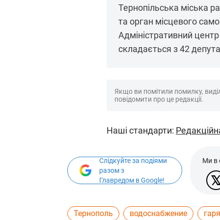
Тернопільська міська ра
та орган місцевого само
Адміністративний центр 
складається з 42 депутат
Якщо ви помітили помилку, виділі
повідомити про це редакції.
Наші стандарти:
Редакційн
Слідкуйте за подіями
Ми в
разом з
Главредом в Google!
Тернополь
водоснабжение
гар