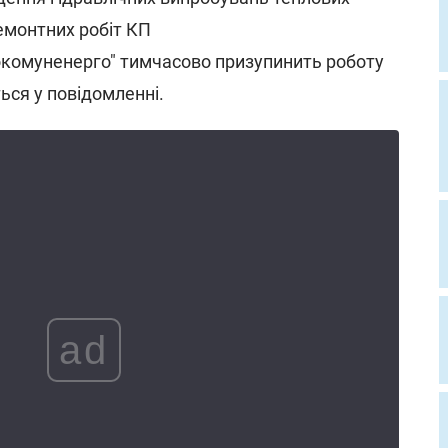
емонтних робіт КП
окомуненерго" тимчасово призупинить роботу
ться у повідомленні.
ad