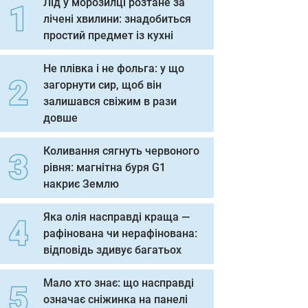
Лід у морозилці розтане за
лічені хвилини: знадобиться
простий предмет із кухні
Не плівка і не фольга: у що
загорнути сир, щоб він
залишався свіжим в рази
довше
Коливання сягнуть червоного
рівня: магнітна буря G1
накриє Землю
Яка олія насправді краща —
рафінована чи нерафінована:
відповідь здивує багатьох
Мало хто знає: що насправді
означає сніжинка на панелі