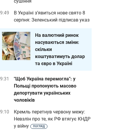
сушіння
9:49
В Україні з’явиться нове свято 8
серпня: Зеленський підписав указ
На валютний ринок
насуваються зміни:
скільки
коштуватимуть долар
та євро в Україні
9:31
"Щоб Україна перемогла": у
Польщі пропонують масово
депортувати українських
чоловіків
9:10
Кремль перетнув червону межу:
Невзлін про те, як РФ втягує КНДР
у війну
погляд