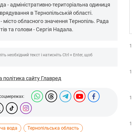
да - адміністративно-територіальна одиниця
врядування в Тернопільській області.
- місто обласного значення Тернопіль. Рада
ів та голови - Сергія Надала.
1
ть необхідний текст і натисніть Ctrl + Enter, щоб
1
а політика сайту Главред
 соцмережах:
1
1
яча вода
Тернопільська область