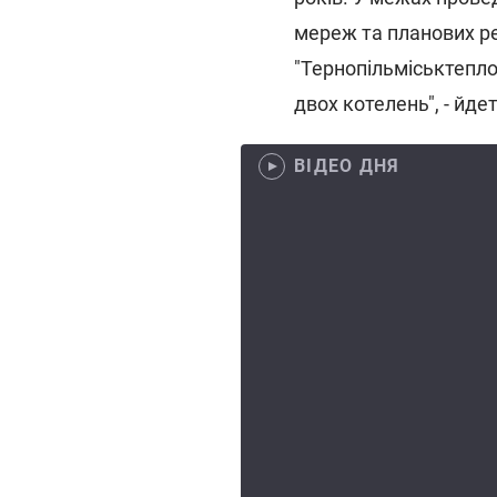
мереж та планових р
"Тернопільміськтепл
двох котелень", - йде
ВІДЕО ДНЯ