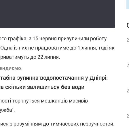
го графіка, з 15 червня призупинили роботу
2
 Одна із них не працюватиме до 1 липня, тоді як
триватимуть до 22 липня.
2
ЕНДУЄМО:
абна зупинка водопостачання у Дніпрі:
 на скільки залишиться без води
2
ності торкнуться мешканців масивів
ружба".
2
ися з розумінням до тимчасових незручностей.