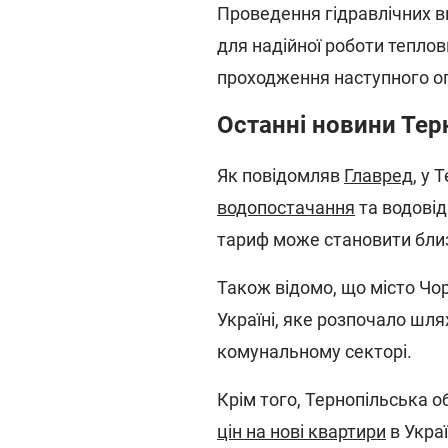
Проведення гідравлічних в
для надійної роботи тепло
проходження наступного опа
Останні новини Те
Як повідомляв
Главред
, у
водопостачання
та водові
тариф може становити близ
Також відомо, що місто Чор
Україні, яке розпочало шля
комунальному секторі.
Крім того, Тернопільська о
цін на нові квартири
в Украї