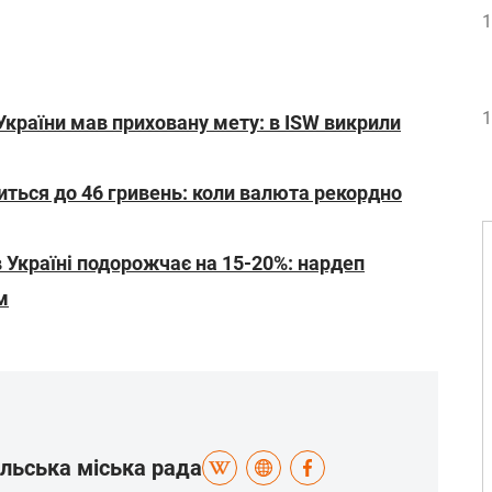
1
1
України мав приховану мету: в ISW викрили
иться до 46 гривень: коли валюта рекордно
 Україні подорожчає на 15-20%: нардеп
м
льська міська рада