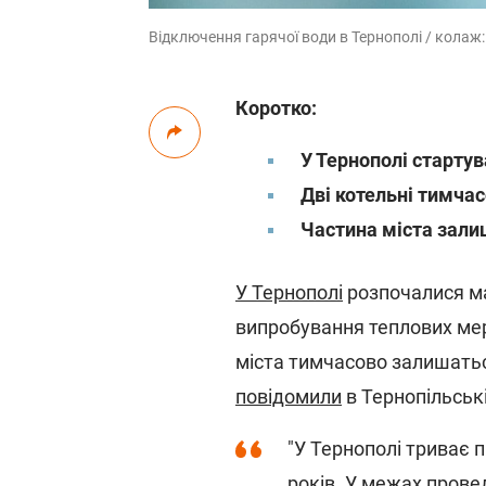
Відключення гарячої води в Тернополі / колаж:
Коротко:
У Тернополі старту
Дві котельні тимчас
Частина міста зали
У Тернополі
розпочалися ма
випробування теплових мер
міста тимчасово залишатьс
повідомили
в Тернопільські
"У Тернополі триває 
років. У межах прове