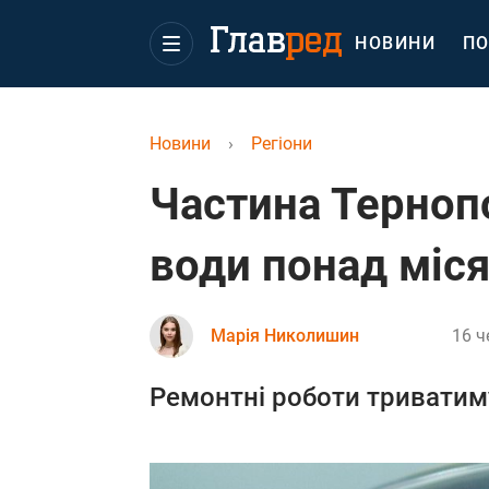
НОВИНИ
ПО
Новини
›
Регіони
Частина Тернопо
води понад міся
Марія Николишин
16 ч
Ремонтні роботи триватим