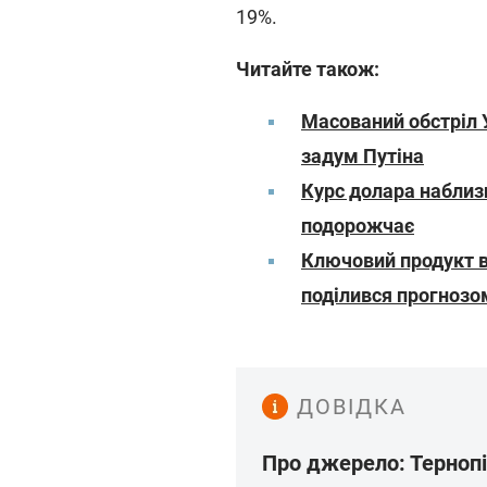
19%.
Читайте також:
Масований обстріл 
задум Путіна
Курс долара наблиз
подорожчає
Ключовий продукт в
поділився прогнозо
ДОВІДКА
Про джерело: Тернопі