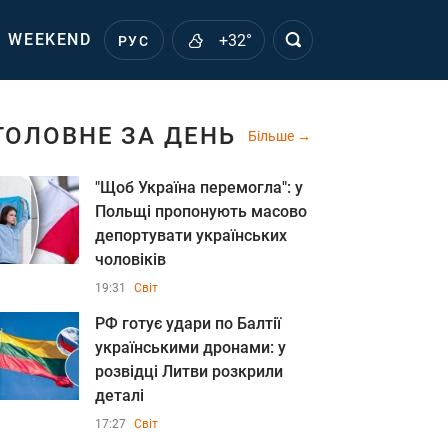
WEEKEND
+32°
РУС
ГОЛОВНЕ ЗА ДЕНЬ
Більше
"Щоб Україна перемогла": у
Польщі пропонують масово
депортувати українських
чоловіків
19:31
Світ
РФ готує удари по Балтії
українськими дронами: у
розвідці Литви розкрили
деталі
17:27
Світ