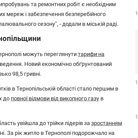
ипробувань та ремонтних робіт є необхідним
1
вих мереж і забезпечення безперебійного
лювального сезону", - додали в міській раді.
рнопільщини
 Тернополі можуть переглянути
тарифи на
дведення. Новий економічно обґрунтований
ько 98,5 гривні.
1
тків в Тернопільській області стало першим в
х до
повної відмови від викопного газу
в
1
бласть увійшла до трійки лідерів за
зростанням
ні. За рік житло в Тернополі подорожчало на