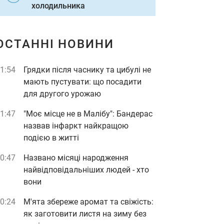
холодильника
ОСТАННІ НОВИНИ
1:54
Грядки після часнику та цибулі не
мають пустувати: що посадити
для другого урожаю
1:47
"Моє місце не в Малібу": Бандерас
назвав інфаркт найкращою
подією в житті
0:47
Названо місяці народження
найвідповідальніших людей - хто
вони
0:24
М'ята збереже аромат та свіжість:
як заготовити листя на зиму без