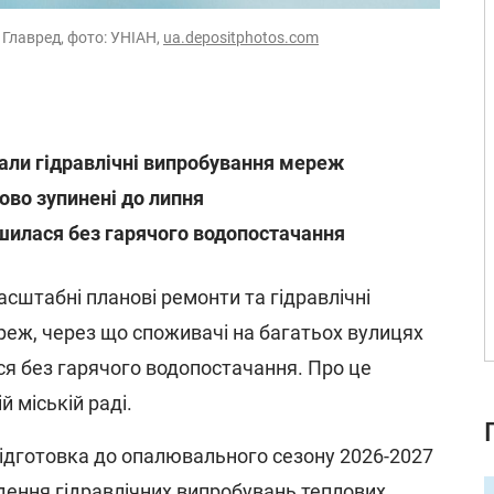
 Главред, фото: УНІАН,
ua.depositphotos.com
вали гідравлічні випробування мереж
ово зупинені до липня
шилася без гарячого водопостачання
сштабні планові ремонти та гідравлічні
еж, через що споживачі на багатьох вулицях
я без гарячого водопостачання. Про це
й міській раді.
підготовка до опалювального сезону 2026-2027
дення гідравлічних випробувань теплових