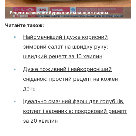
Рецепт незвичних бурякових млинців з сиром
Читайте також:
Найсмачніший і дуже корисний
зимовий салат на швидку руку:
швидкий рецепт за 10 хвилин
Дуже поживний і найкорисніший
сніданок: простий рецепт на кожен
день
Ідеально смачний фарш для голубців,
котлет і вареників: покроковий рецепт
за 20 хвилин