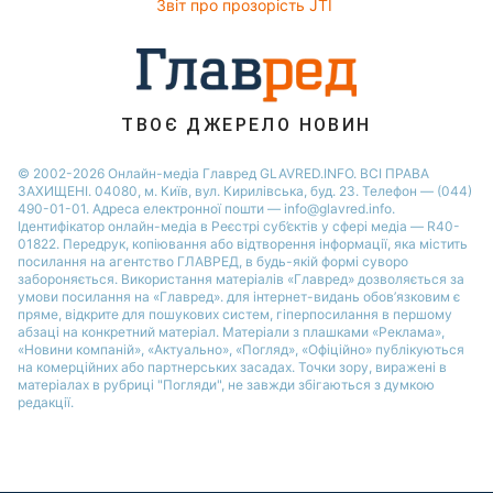
Звіт про прозорість JTI
ТВОЄ ДЖЕРЕЛО НОВИН
© 2002-2026 Онлайн-медіа Главред GLAVRED.INFO. ВСІ ПРАВА
ЗАХИЩЕНІ. 04080, м. Київ, вул. Кирилівська, буд. 23. Телефон — (044)
490-01-01. Адреса електронної пошти — info@glavred.info.
Ідентифікатор онлайн-медіа в Реєстрі суб’єктів у сфері медіа — R40-
01822.
Передрук, копіювання або відтворення інформації, яка містить
посилання на агентство ГЛАВРЕД, в будь-якій формi суворо
забороняється. Використання матеріалів «Главред» дозволяється за
умови посилання на «Главред». для інтернет-видань обов’язковим є
пряме, відкрите для пошукових систем, гіперпосилання в першому
абзаці на конкретний матеріал. Матеріали з плашками «Реклама»,
«Новини компаній», «Актуально», «Погляд», «Офіційно» публікуються
на комерційних або партнерських засадах. Точки зору, виражені в
матеріалах в рубриці "Погляди", не завжди збігаються з думкою
редакції.