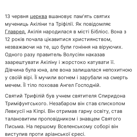
13 червня
церква
вшановує пам'ять святих
мучениць Акіліни та Тріфілії. Як повідомляє
Главред
, Акілія народилася в місті Бібліос. Вона з
12 років почала цікавитися християнством,
незважаючи на те, що були гоніння на віруючих.
Одного разу правитель Волусіян наказав
заарештувати Акіліну і жорстоко катувати її.
Дівчина була юна, але вона залишалася непохитною
у своїй вірі. Її мучили вогнем і зарубали на смерть
мечем. Її тіло поховав Ангел Господній.
Святий Трифілій був учнем святителя Спиридона
Триміфунтського. Незабаром він став єпископом
Левкусії на Кіпрі. Він отримав гарну освіту, став
талановитим проповідником і знавцем Святого
Письма. На першому Вселенському соборі він
виступив проти аріанської єресі.