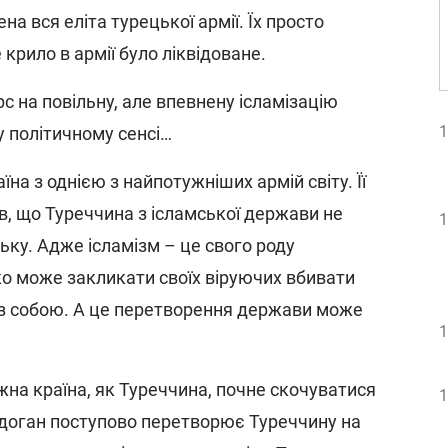
а вся еліта турецької армії. Їх просто
крило в армії було ліквідоване.
рс на повільну, але впевнену ісламізацію
1
у політичному сенсі…
на з однією з найпотужніших армій світу. Її
в, що Туреччина з ісламської держави не
1
ьку. Адже ісламізм – це свого роду
ко може закликати своїх віруючих вбивати
 з собою. А це перетворення держави може
1
жна країна, як Туреччина, почне скочуватися
1
Ердоган поступово перетворює Туреччину на