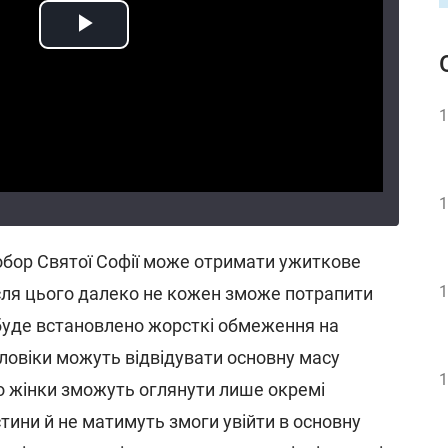
1
1
собор Святої Софії може отримати ужиткове
1
ісля цього далеко не кожен зможе потрапити
 буде встановлено жорсткі обмеження на
оловіки можуть відвідувати основну масу
1
о жінки зможуть оглянути лише окремі
тини й не матимуть змоги увійти в основну