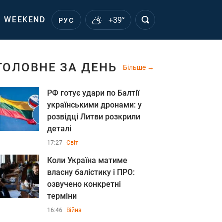
WEEKEND
+39°
РУС
ГОЛОВНЕ ЗА ДЕНЬ
Більше
РФ готує удари по Балтії
українськими дронами: у
розвідці Литви розкрили
деталі
17:27
Світ
Коли Україна матиме
власну балістику і ПРО:
озвучено конкретні
терміни
16:46
Війна