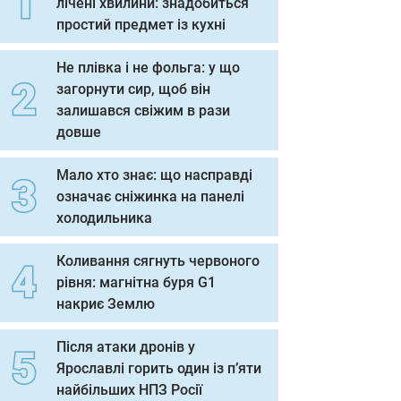
лічені хвилини: знадобиться
простий предмет із кухні
Не плівка і не фольга: у що
загорнути сир, щоб він
залишався свіжим в рази
довше
Мало хто знає: що насправді
означає сніжинка на панелі
холодильника
Коливання сягнуть червоного
рівня: магнітна буря G1
накриє Землю
Після атаки дронів у
Ярославлі горить один із п’яти
найбільших НПЗ Росії