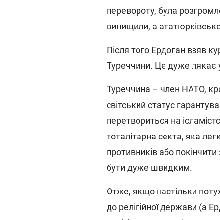
перевороту, була розгромлен
винищили, а ататюрківське 
Після того Ердоган взяв ку
Туреччини. Це дуже лякає 
Туреччина – член НАТО, краї
світський статус гарантува
перетвориться на ісламістс
тоталітарна секта, яка лег
противників або покінчити
бути дуже швидким.
Отже, якщо настільки поту
до релігійної держави (а 