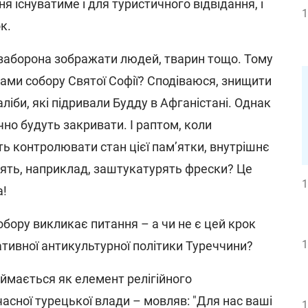
я існуватиме і для туристичного відвідання, і
1
к.
а заборона зображати людей, тварин тощо. Тому
ками собору Святої Софії? Сподіваюся, знищити
аліби, які підривали Будду в Афганістані. Однак
но будуть закривати. І раптом, коли
ь контролювати стан цієї пам’ятки, внутрішнє
ять, наприклад, заштукатурять фрески? Це
1
а!
обору викликає питання – а чи не є цей крок
1
ативної антикультурної політики Туреччини?
ймається як елемент релігійного
сної турецької влади – мовляв: "Для нас ваші
1