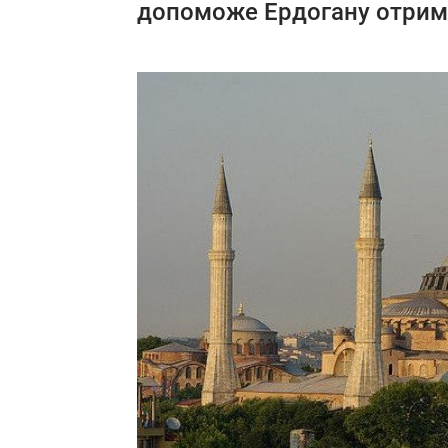
допоможе Ердогану отрим