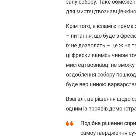
залу собору. Таке обмеженн
для мистецтвознавців-жіно
Крім того, в ісламі є прям
– питання: що буде з фрес
їх не дозволять – це ж не т
ці фрески якимсь чином точ
мистецтвознавці не зможут
оздоблення собору пошкод
буде вершиною варварств
Взагалі, це рішення щодо с
одним із проявів демонстр
Подібне рішення спри
самоутвердження суча