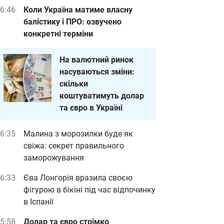
6:46
Коли Україна матиме власну
балістику і ПРО: озвучено
конкретні терміни
На валютний ринок
насуваються зміни:
скільки
коштуватимуть долар
та євро в Україні
6:35
Малина з морозилки буде як
свіжа: секрет правильного
заморожування
6:33
Єва Лонгорія вразила своєю
фігурою в бікіні під час відпочинку
в Іспанії
5:58
Долар та євро стрімко