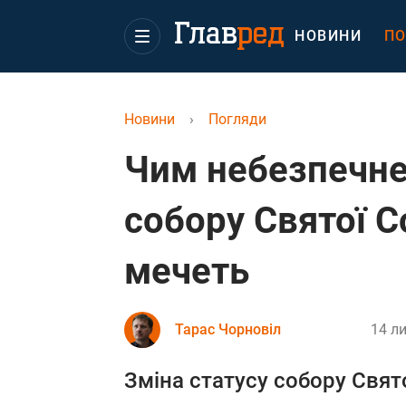
НОВИНИ
ПО
Новини
›
Погляди
Чим небезпечне
собору Святої Со
мечеть
Тарас Чорновіл
14 ли
Зміна статусу собору Свят