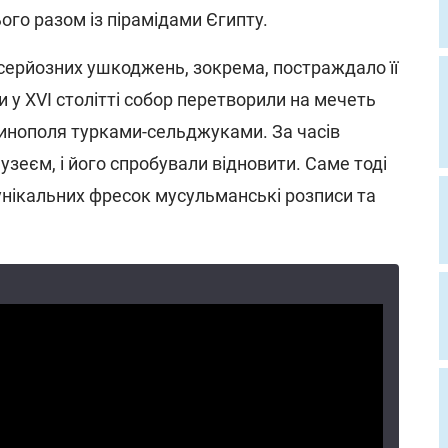
ого разом із пірамідами Єгипту.
серйозних ушкоджень, зокрема, постраждало її
 у XVI столітті собор перетворили на мечеть
инополя турками-сельджуками. За часів
зеєм, і його спробували відновити. Саме тоді
унікальних фресок мусульманські розписи та