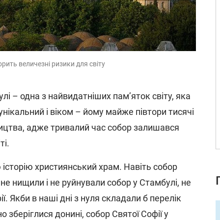
рить величезні ризики для світу
улі – одна з найвидатніших пам’яток світу, яка
 унікальний і віком – йому майже півтори тисячі
ництва, адже тривалий час собор залишався
ті.
 історію християнський храм. Навіть собор
 не нищили і не руйнували собор у Стамбулі, не
ї. Якби в наші дні з нуля складали б перелік
но зберіглися донині, собор Святої Софії у