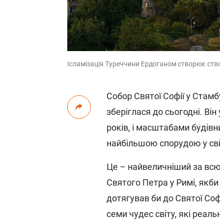
Ісламізація Туреччини Ердоганом створює ство
Собор Святої Софії у Стамб
зберіглася до сьогодні. Він
років, і масштабами будів
найбільшою спорудою у сві
Це – найвеличніший за всю
Святого Петра у Римі, якби
дотягував би до Святої Софі
семи чудес світу, які реаль