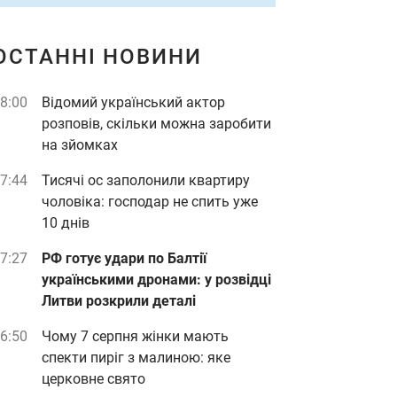
ОСТАННІ НОВИНИ
8:00
Відомий український актор
розповів, скільки можна заробити
на зйомках
7:44
Тисячі ос заполонили квартиру
чоловіка: господар не спить уже
10 днів
7:27
РФ готує удари по Балтії
українськими дронами: у розвідці
Литви розкрили деталі
6:50
Чому 7 серпня жінки мають
спекти пиріг з малиною: яке
церковне свято