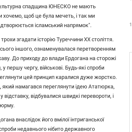
 культурна спадщина ЮНЕСКО не мають
 хочемо, щоб це була мечеть, і так ми
1
ідтворюється ісламський напрямок".
д трохи згадати історію Туреччини ХХ століття.
усього іншого, ознаменувалася перетворенням
жаву. До приходу до влади Ердогана на сторожі
 у першу чергу, військові. Будь-які спроби
еглянути цей принцип каралися дуже жорстко.
, який намагався переглянути ідею Ататюрка,
 відставку, відбувалися швидкі перевороти, і
тюрму.
огана внаслідок його вмілої інтриганської
я спроби недавнього нібито державного