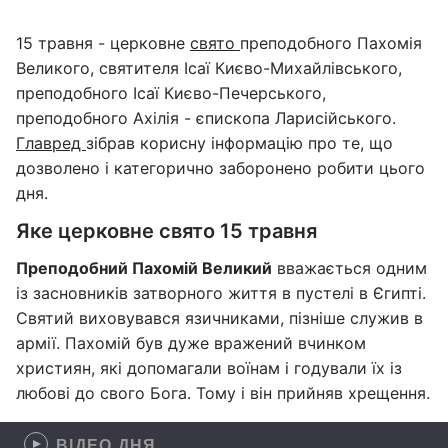
15 травня - церковне
свято
преподобного Пахомія
Великого, святителя Ісаї Києво-Михайлівського,
преподобного Ісаї Києво-Печерського,
преподобного Ахілія - єпископа Ларисійського.
Главред
зібрав корисну інформацію про те, що
дозволено і категорично заборонено робити цього
дня.
Яке церковне свято 15 травня
Преподобний Пахомій Великий
вважається одним
із засновників затворного життя в пустелі в Єгипті.
Святий виховувався язичниками, пізніше служив в
армії. Пахомій був дуже вражений вчинком
християн, які допомагали воїнам і годували їх із
любові до свого Бога. Тому і він прийняв хрещення.
ВІДЕО ДНЯ