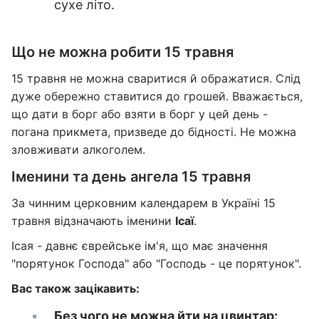
сухе літо.
Що не можна робити 15 травня
15 травня не можна сваритися й ображатися. Слід
дуже обережно ставитися до грошей. Вважається,
що дати в борг або взяти в борг у цей день -
погана прикмета, призведе до бідності. Не можна
зловживати алкоголем.
Іменини та день ангела 15 травня
За чинним церковним календарем в Україні 15
травня відзначають іменини
Ісаї
.
Ісая - давнє єврейське ім'я, що має значення
"порятунок Господа" або "Господь - це порятунок".
Вас також зацікавить:
Без чого не можна йти на цвинтар: