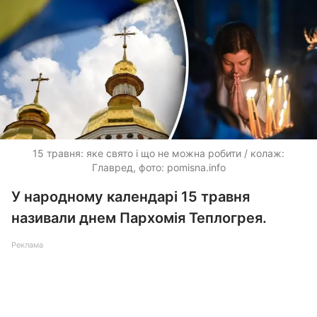
15 травня: яке свято і що не можна робити / колаж:
Главред, фото: pomisna.info
У народному календарі 15 травня
називали днем Пархомія Теплогрея.
Реклама