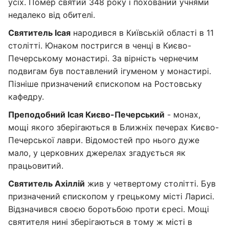
усіх. Помер святий 348 року і похований учнями
недалеко від обителі.
Святитель Ісая
народився в Київській області в 11
столітті. Юнаком постригся в ченці в Києво-
Печерському монастирі. За вірність чернечим
подвигам був поставлений ігуменом у монастирі.
Пізніше призначений єпископом на Ростовську
кафедру.
Преподобний Ісая Києво-Печерський
- монах,
мощі якого зберігаються в Ближніх печерах Києво-
Печерської лаври. Відомостей про нього дуже
мало, у церковних джерелах згадується як
працьовитий.
Святитель Ахіллій
жив у четвертому столітті. Був
призначений єпископом у грецькому місті Ларисі.
Відзначився своєю боротьбою проти єресі. Мощі
святителя нині зберігаються в тому ж місті в