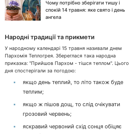
Чому потрібно зберігати тишу і
спокій 14 травня: яке свято і день
ангела
Народні традиції та прикмети
У народному календарі 15 травня називали днем
Пархомія Теплогрея. Збереглася така народна
приказка: "Прийшов Пархом - тішся теплом". Цього
дня спостерігали за погодою:
якщо день теплий, то літо також буде
теплим;
якщо ж пішов дощ, то слід очікувати
грозовий червень;
яскравий червоний схід сонця обіцяє