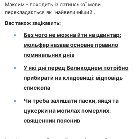
Максим - походить із латинської мови і
перекладається як "найвеличніший".
Вас також зацікавить:
Без чого не можна йти на цвинтар:
мольфар назвав основне правило
поминальних днів
У які дні перед Великоднем потрібно
прибирати на кладовищі: відповідь
єпископа
Чи треба залишати паски, яйця та
цукерки на могилах померлих:
священник пояснив