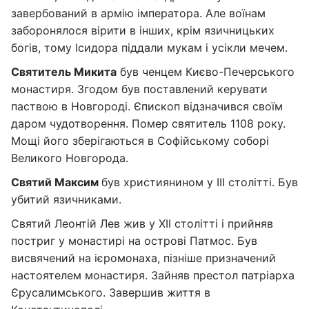
завербований в армію імператора. Але воїнам
заборонялося вірити в інших, крім язичницьких
богів, тому Ісидора піддали мукам і усікли мечем.
Святитель Микита
був ченцем Києво-Печерського
монастиря. Згодом був поставлений керувати
паствою в Новгороді. Єпископ відзначився своїм
даром чудотворення. Помер святитель 1108 року.
Мощі його зберігаються в Софійському соборі
Великого Новгорода.
Святий Максим
був християнином у III столітті. Був
убитий язичниками.
Святий Леонтій Лев жив у XII столітті і прийняв
постриг у монастирі на острові Патмос. Був
висвячений на ієромонаха, пізніше призначений
настоятелем монастиря. Зайняв престол патріарха
Єрусалимського. Завершив життя в