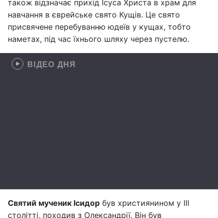
також відзначає прихід Ісуса Христа в храм для
навчання в єврейське свято Кущів. Це свято
присвячене перебуванню юдеїв у кущах, тобто
наметах, під час їхнього шляху через пустелю.
ВІДЕО ДНЯ
Святий мученик Ісидор
був християнином у III
столітті, походив з Олександрії. Він був