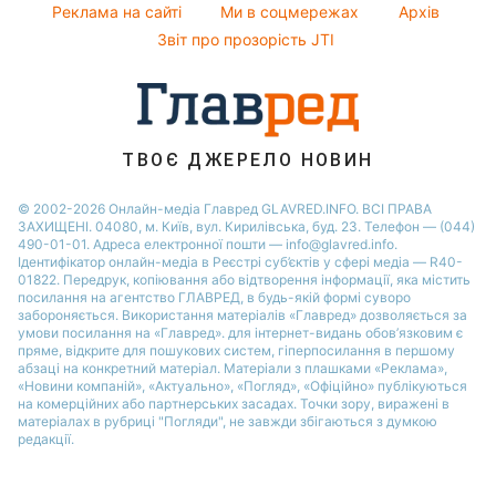
Реклама на сайті
Ми в соцмережах
Архів
Пилова буря
Настя Каменських
Звіт про прозорість JTI
ТВОЄ ДЖЕРЕЛО НОВИН
© 2002-2026 Онлайн-медіа Главред GLAVRED.INFO. ВСІ ПРАВА
ЗАХИЩЕНІ. 04080, м. Київ, вул. Кирилівська, буд. 23. Телефон — (044)
490-01-01. Адреса електронної пошти — info@glavred.info.
Ідентифікатор онлайн-медіа в Реєстрі суб’єктів у сфері медіа — R40-
01822.
Передрук, копіювання або відтворення інформації, яка містить
посилання на агентство ГЛАВРЕД, в будь-якій формi суворо
забороняється. Використання матеріалів «Главред» дозволяється за
умови посилання на «Главред». для інтернет-видань обов’язковим є
пряме, відкрите для пошукових систем, гіперпосилання в першому
абзаці на конкретний матеріал. Матеріали з плашками «Реклама»,
«Новини компаній», «Актуально», «Погляд», «Офіційно» публікуються
на комерційних або партнерських засадах. Точки зору, виражені в
матеріалах в рубриці "Погляди", не завжди збігаються з думкою
редакції.