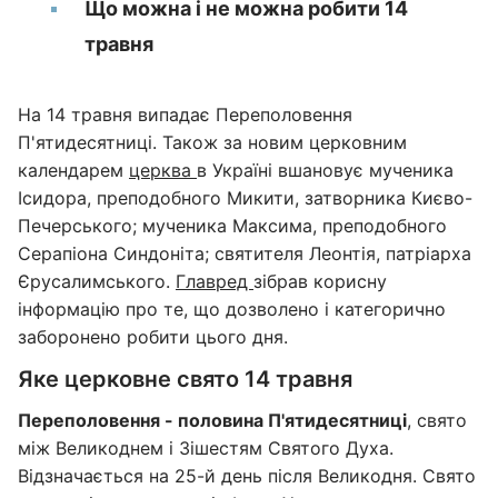
Що можна і не можна робити 14
травня
На 14 травня випадає Переполовення
П'ятидесятниці. Також за новим церковним
календарем
церква
в Україні вшановує мученика
Ісидора, преподобного Микити, затворника Києво-
Печерського; мученика Максима, преподобного
Серапіона Синдоніта; святителя Леонтія, патріарха
Єрусалимського.
Главред
зібрав корисну
інформацію про те, що дозволено і категорично
заборонено робити цього дня.
Яке церковне свято 14 травня
Переполовення - половина П'ятидесятниці
, свято
між Великоднем і Зішестям Святого Духа.
Відзначається на 25-й день після Великодня. Свято