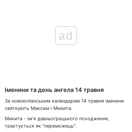
ad
Іменини та день ангела 14 травня
За новоюліанським календарем 14 травня іменини
святкують Максим і Микита.
Микита - ім'я давньогрецького походження,
трактується як "переможець".