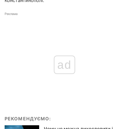
Константинополі.
Реклама
ad
РЕКОМЕНДУЄМО:
Чому не можна лихословити і