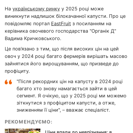
На
українському ринку
у 2025 році може
виникнути надлишок білокачанної капусти. Про це
повідомляє портал
EastFruit
з посиланням на
керівника овочевого господарства "‎Органік Д"‎
Вадима Кричковського.
Це пов’язано з тим, що після високих цін на цей
овоч у 2024 році багато фермерів вирішать масово
зайнятися його вирощуванням, що призведе до
профіциту.
"‎Після рекордних цін на капусту в 2024 році
багато хто знову намагається зайти в цей
сегмент. Я очікую, що у 2025 році ми можемо
зіткнутися з профіцитом капусти, а отже,
зниженням її ціни"‎, – вважає спеціаліст.
РЕКОМЕНДУЄМО:
Ціни впали до невпізнання: в