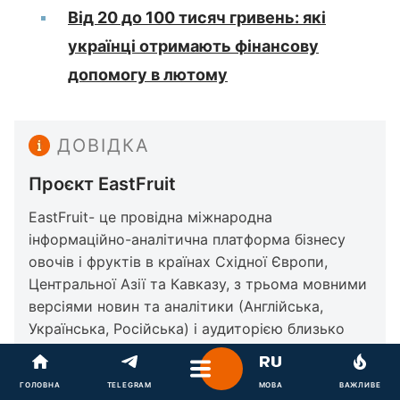
Від 20 до 100 тисяч гривень: які
українці отримають фінансову
допомогу в лютому
ДОВІДКА
Проєкт EastFruit
EastFruit- це провідна міжнародна
інформаційно-аналітична платформа бізнесу
овочів і фруктів в країнах Східної Європи,
Центральної Азії та Кавказу, з трьома мовними
версіями новин та аналітики (Англійська,
Українська, Російська) і аудиторією близько
100 тисяч читачів на місяць.
ГОЛОВНА
TELEGRAM
МОВА
ВАЖЛИВЕ