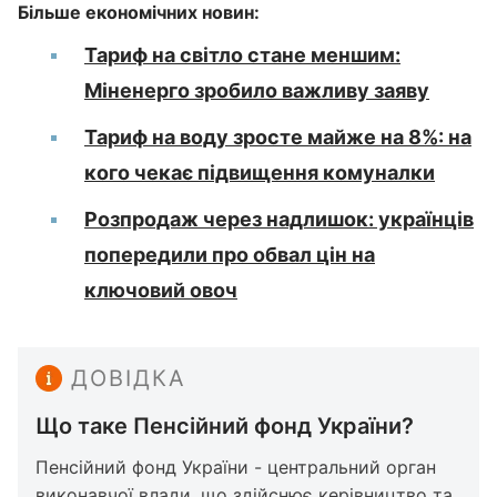
Більше економічних новин:
Тариф на світло стане меншим:
Міненерго зробило важливу заяву
Тариф на воду зросте майже на 8%: на
кого чекає підвищення комуналки
Розпродаж через надлишок: українців
попередили про обвал цін на
ключовий овоч
ДОВІДКА
Що таке Пенсійний фонд України?
Пенсійний фонд України - центральний орган
виконавчої влади, що здійснює керівництво та