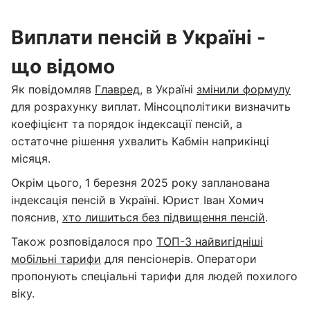
Виплати пенсій в Україні -
що відомо
Як повідомляв
Главред
, в Україні
змінили формулу
для розрахунку виплат. Мінсоцполітики визначить
коефіцієнт та порядок індексації пенсій, а
остаточне рішення ухвалить Кабмін наприкінці
місяця.
Окрім цього, 1 березня 2025 року запланована
індексація пенсій в Україні. Юрист Іван Хомич
пояснив,
хто лишиться без підвищення пенсій
.
Також розповідалося про
ТОП-3 найвигідніші
мобільні тарифи
для пенсіонерів. Оператори
пропонують спеціальні тарифи для людей похилого
віку.