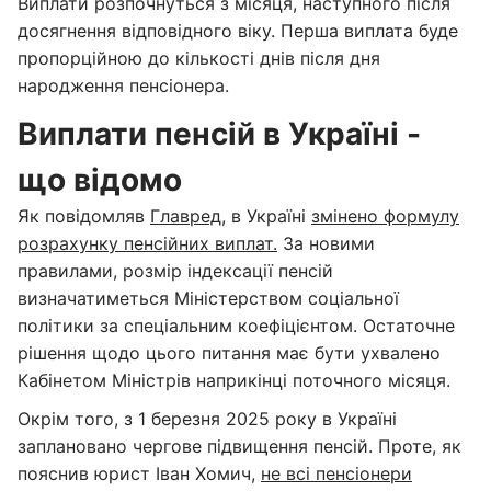
Виплати розпочнуться з місяця, наступного після
досягнення відповідного віку. Перша виплата буде
пропорційною до кількості днів після дня
народження пенсіонера.
Виплати пенсій в Україні -
що відомо
Як повідомляв
Главред
, в Україні
змінено формулу
розрахунку пенсійних виплат.
За новими
правилами, розмір індексації пенсій
визначатиметься Міністерством соціальної
політики за спеціальним коефіцієнтом. Остаточне
рішення щодо цього питання має бути ухвалено
Кабінетом Міністрів наприкінці поточного місяця.
Окрім того, з 1 березня 2025 року в Україні
заплановано чергове підвищення пенсій. Проте, як
пояснив юрист Іван Хомич,
не всі пенсіонери