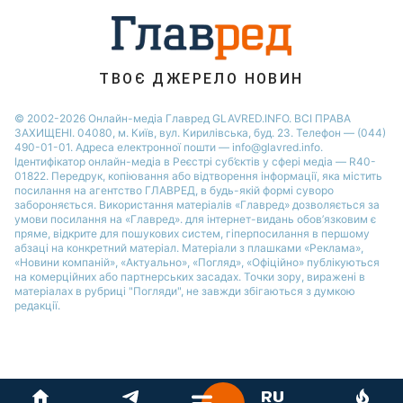
Новини Полтави
ТВОЄ ДЖЕРЕЛО НОВИН
© 2002-2026 Онлайн-медіа Главред GLAVRED.INFO. ВСІ ПРАВА
ЗАХИЩЕНІ. 04080, м. Київ, вул. Кирилівська, буд. 23. Телефон — (044)
490-01-01. Адреса електронної пошти — info@glavred.info.
Ідентифікатор онлайн-медіа в Реєстрі суб’єктів у сфері медіа — R40-
01822.
Передрук, копіювання або відтворення інформації, яка містить
посилання на агентство ГЛАВРЕД, в будь-якій формi суворо
забороняється. Використання матеріалів «Главред» дозволяється за
умови посилання на «Главред». для інтернет-видань обов’язковим є
пряме, відкрите для пошукових систем, гіперпосилання в першому
абзаці на конкретний матеріал. Матеріали з плашками «Реклама»,
«Новини компаній», «Актуально», «Погляд», «Офіційно» публікуються
на комерційних або партнерських засадах. Точки зору, виражені в
матеріалах в рубриці "Погляди", не завжди збігаються з думкою
редакції.