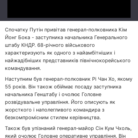
Спочатку Путін привітав генерал-полковника Кім
Йонг Бока - заступника начальника Генерального
штабу КНДР. 68-річного військового
характеризують як одного з найамбітніших і
найжадібніших представників північнокорейського
командування.
Наступним був генерал-полковник Рі Чан Хо, якому
55 років. Він також обіймає посаду заступника
начальника Генштабу і очолює Головне
розвідувальне управління. Його описують як
жорсткого і наполегливого командира з
безкомпромісним стилем керівництва.
Також був упізнаний генерал-майор Сін Кум Чхоль,
який очолює Головне оперативне управління. Він