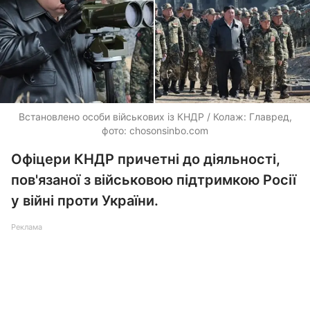
Встановлено особи військових із КНДР / Колаж: Главред,
фото: chosonsinbo.com
Офіцери КНДР причетні до діяльності,
пов'язаної з військовою підтримкою Росії
у війні проти України.
Реклама