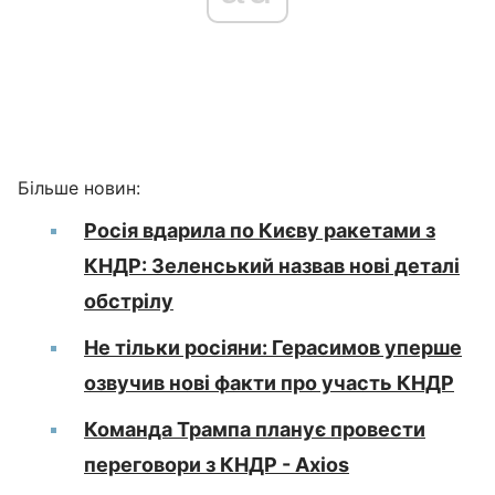
Більше новин:
Росія вдарила по Києву ракетами з
КНДР: Зеленський назвав нові деталі
обстрілу
Не тільки росіяни: Герасимов уперше
озвучив нові факти про участь КНДР
Команда Трампа планує провести
переговори з КНДР - Axios