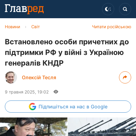
Новини
›
Світ
Читати російською
Встановлено особи причетних до
підтримки РФ у війні з Україною
генералів КНДР
Олексій Тесля
9 травня 2025, 19:02
Підпишіться
на нас в Google