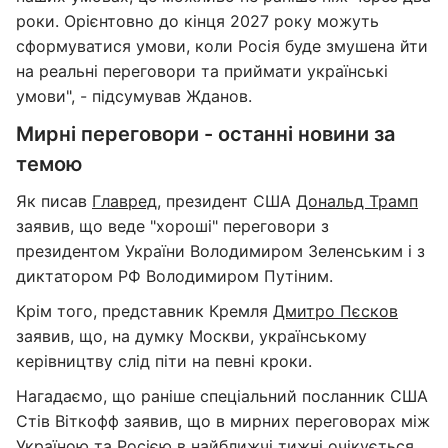
роки. Орієнтовно до кінця 2027 року можуть
сформуватися умови, коли Росія буде змушена йти
на реальні переговори та приймати українські
умови", - підсумував Жданов.
Мирні переговори - останні новини за
темою
Як писав
Главред
, президент США
Дональд Трамп
заявив, що веде "хороші" переговори з
президентом України Володимиром Зеленським і з
диктатором РФ Володимиром Путіним.
Крім того, представник Кремля
Дмитро Пєсков
заявив, що, на думку Москви, українському
керівництву слід піти на певні кроки.
Нагадаємо, що раніше спеціальний посланник США
Стів Віткофф заявив, що в мирних переговорах між
Україною та Росією
в найближчі тижні очікується