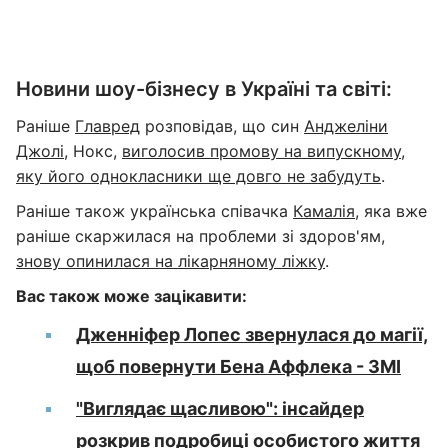
Новини шоу-бізнесу в Україні та світі:
Раніше
Главред
розповідав, що син
Анджеліни
Джолі
, Нокс,
виголосив промову на випускному,
яку його однокласники ще довго не забудуть
.
Раніше також українська співачка
Камалія
, яка вже
раніше скаржилася на проблеми зі здоров'ям,
знову опинилася на лікарняному ліжку
.
Вас також може зацікавити:
Дженніфер Лопес звернулася до магії,
щоб повернути Бена Аффлека - ЗМІ
"Виглядає щасливою": інсайдер
розкрив подробиці особистого життя