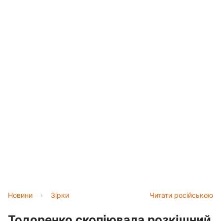
Новини
›
Зірки
Читати російською
Тодоренко скопіювала розкішний