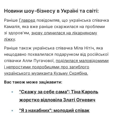
Новини шоу-бізнесу в Україні та світі:
Раніше
Главред
повідомляв, що українська співачка
Камалія, яка вже раніше скаржилася на проблеми
зі здоров'ям,
знову опинилася на лікарняному
ліжку
.
Раніше також українська співачка Міла Нітіч, яка
нещодавно похвалилася подарунком від російської
співачки Алли Пугачової,
поділилася маловідомими
і непростими подробицями про загиблого
українського музиканта Кузьму Скрябіна.
Вас також може зацікавити:
"Скажу за себе сама": Тіна Кароль
жорстко відповіла Златі Огневич
"Я з нахабних": молодий співак