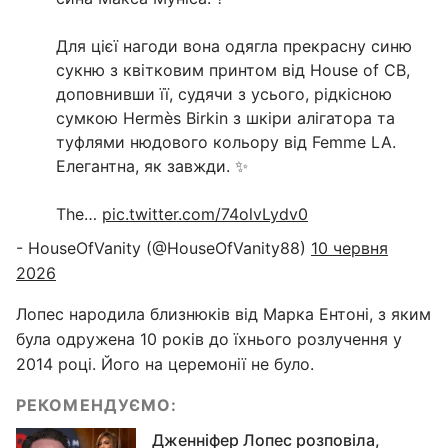
Для цієї нагоди вона одягла прекрасну синю
сукню з квітковим принтом від House of CB,
доповнивши її, судячи з усього, рідкісною
сумкою Hermès Birkin з шкіри алігатора та
туфлями нюдового кольору від Femme LA.
Елегантна, як завжди. ✨
The…
pic.twitter.com/74olvLydv0
- HouseOfVanity (@HouseOfVanity88)
10 червня
2026
Лопес народила близнюків від Марка Ентоні, з яким
була одружена 10 років до їхнього розлучення у
2014 році. Його на церемонії не було.
РЕКОМЕНДУЄМО:
Дженніфер Лопес розповіла,