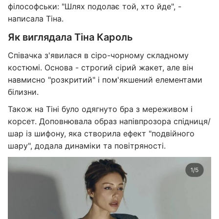
філософськи: "Шлях подолає той, хто йде", -
написала Тіна.
Як виглядала Тіна Кароль
Співачка з'явилася в сіро-чорному складному
костюмі. Основа - строгий сірий жакет, але він
навмисно "розкритий" і пом'якшений елементами
білизни.
Також на Тіні було одягнуто бра з мереживом і
корсет. Доповнювала образ напівпрозора спідниця/
шар із шифону, яка створила ефект "подвійного
шару", додала динаміки та повітряності.