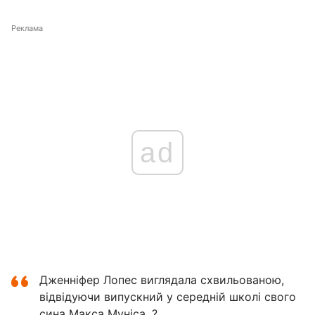
Реклама
ad
Дженніфер Лопес виглядала схвильованою,
відвідуючи випускний у середній школі свого
сина Макса Муніса. ?