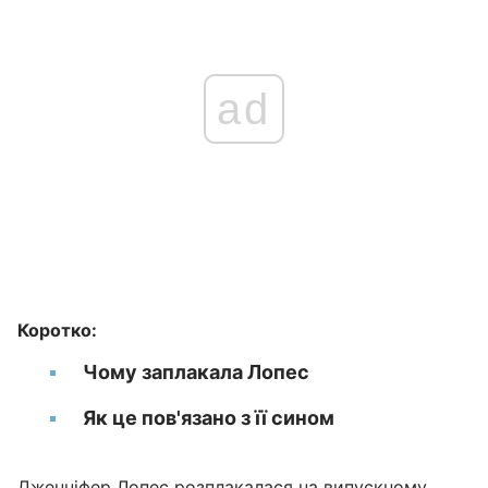
ad
Коротко:
Чому заплакала Лопес
Як це пов'язано з її сином
Дженніфер Лопес
розплакалася на випускному