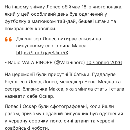
На іншому знімку Лопес обіймає 18-річного юнака,
який у цей особливий день був одягнений у
футболку з малюнком тай-дай, бежеві штани та
помаранчеві кросівки.
Дженніфер Лопес витирає сльози на
випускному свого сина Макса
https://t.co/xjaySJxo5X
- Radio VALA RINORE (@ValaRinore)
10 червня 2026
На церемонії були присутні її батьки, Гуадалупе
Родрігес і Девід Лопес, менеджер Бенні Медіна та
сестра-близнючка Макса, яка змінила стать і стала
називати себе Оскар.
Лопес і Оскар були сфотографовані, коли йшли
разом, причому недавній випускник був одягнений
у червону сорочку-поло, сині штани та червоні
ковбойські чоботи.