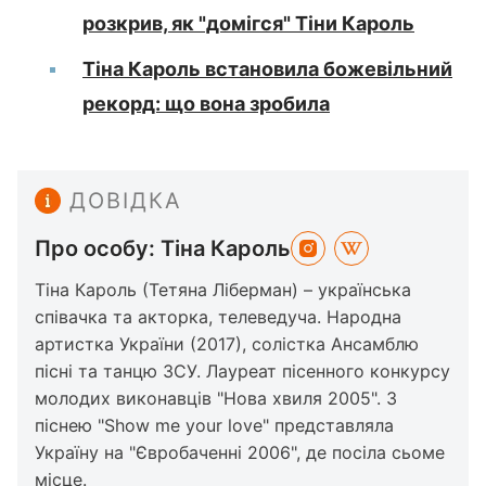
розкрив, як "домігся" Тіни Кароль
Тіна Кароль встановила божевільний
рекорд: що вона зробила
ДОВІДКА
Про особу: Тіна Кароль
Тіна Кароль (Тетяна Ліберман) – українська
співачка та акторка, телеведуча. Народна
артистка України (2017), солістка Ансамблю
пісні та танцю ЗСУ. Лауреат пісенного конкурсу
молодих виконавців "Нова хвиля 2005". З
піснею "Show me your love" представляла
Україну на "Євробаченні 2006", де посіла сьоме
місце.