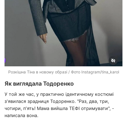
Розкішна Тіна в новому образі / Фото Instagram/tina_karol
Як виглядала Тодоренко
У той же час, у практично ідентичному костюмі
з'явилася зрадниця Тодоренко. "Раз, два, три,
чотири, п'ять! Мама вийшла ТЕФІ отримувати", -
написала вона.