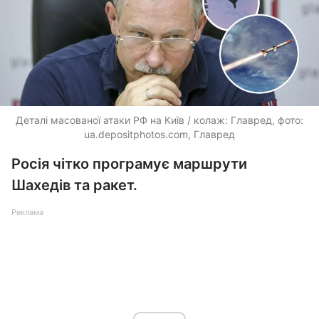
Деталі масованої атаки РФ на Київ / колаж: Главред, фото:
ua.depositphotos.com
, Главред
Росія чітко програмує маршрути
Шахедів та ракет.
Реклама