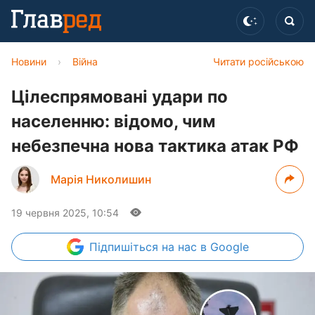
Новини
›
Війна
Читати російською
Цілеспрямовані удари по
населенню: відомо, чим
небезпечна нова тактика атак РФ
Марія Николишин
19 червня 2025, 10:54
Підпишіться
на нас в Google