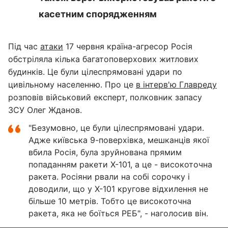
касетним спорядженням
Під час
атаки
17 червня країна-агресор Росія
обстріляла кілька багатоповерхових житлових
будинків. Це були цілеспрямовані удари по
цивільному населенню. Про це
в інтерв'ю Главреду
розповів військовий експерт, полковник запасу
ЗСУ Олег Жданов.
"Безумовно, це були цілеспрямовані удари.
Адже київська 9-поверхівка, мешканців якої
вбила Росія, була зруйнована прямим
попаданням ракети Х-101, а це - високоточна
ракета. Росіяни рвали на собі сорочку і
доводили, що у Х-101 кругове відхилення не
більше 10 метрів. Тобто це високоточна
ракета, яка не боїться РЕБ", - наголосив він.