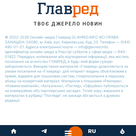
ТВОЄ ДЖЕРЕЛО НОВИН
© 2002-2026 Онлайн-медіа Главред GLAVRED.INFO. ВСІ ПРАВА
ЗАХИЩЕНІ. 04080, м. Київ, вул. Кирилівська, буд. 23. Телефон — (044)
490-01-01. Адреса електронної пошти — info@glavred.info.
Ідентифікатор онлайн-медіа в Реєстрі суб’єктів у сфері медіа — R40-
01822.
Передрук, копіювання або відтворення інформації, яка містить
посилання на агентство ГЛАВРЕД, в будь-якій формi суворо
забороняється. Використання матеріалів «Главред» дозволяється за
умови посилання на «Главред». для інтернет-видань обов’язковим є
пряме, відкрите для пошукових систем, гіперпосилання в першому
абзаці на конкретний матеріал. Матеріали з плашками «Реклама»,
«Новини компаній», «Актуально», «Погляд», «Офіційно» публікуються
на комерційних або партнерських засадах. Точки зору, виражені в
матеріалах в рубриці "Погляди", не завжди збігаються з думкою
редакції.