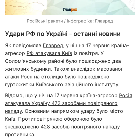
Російські ракети / Інфографіка: Главред
Удари РФ по Україні - останні новини
Як повідомляв
Главред
, у ніч на 17 червня країна-
агресор
РФ атакувала Київ
із повітря. У
Солом'янському районі було пошкоджено два
житлових будинки. Також внаслідок масованої
атаки Росії на столицю було пошкоджено
гуртожитки Київського авіаційного інституту.
Відомо, що у ніч на 17 червня країна-агресор
Росія
атакувала Україну 472 засобами повітряного
нападу
. Основним напрямком удару було місто
Київ. Протиповітряною обороною було
знешкоджено 428 засобів повітряного нападу
противника.