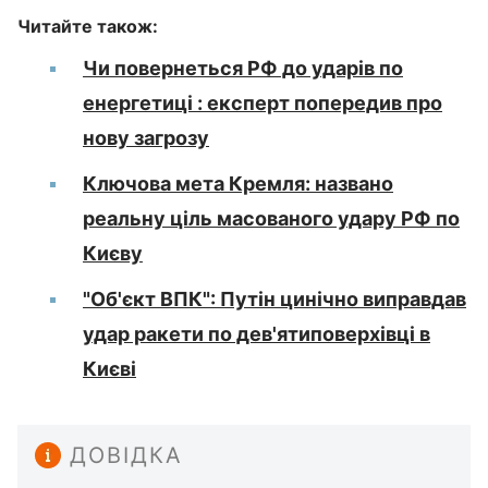
Читайте також:
Чи повернеться РФ до ударів по
енергетиці : експерт попередив про
нову загрозу
Ключова мета Кремля: названо
реальну ціль масованого удару РФ по
Києву
"Об'єкт ВПК": Путін цинічно виправдав
удар ракети по дев'ятиповерхівці в
Києві
ДОВІДКА