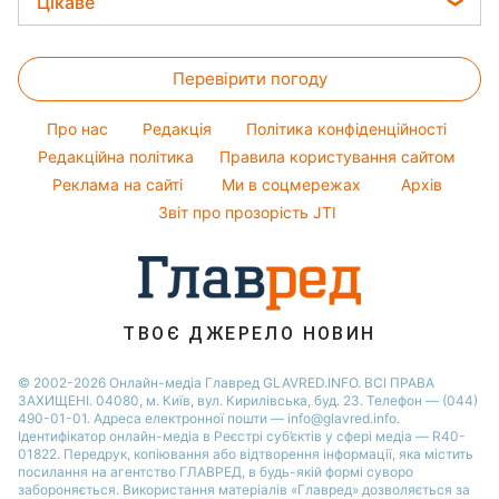
Новини Львова
Цікаве
Поради від Андре Тана
Алла Пугачова
Салати
Новини Запоріжжя
Головоломки
Жіночі стрижки
Максим Галкін
Прості страви
Новини Дніпра
Перевірити погоду
Тести по картинці
Фарбування волосся
Настя Каменських
Легкі десерти
Новини Тернополя
Оптичні ілюзії
Гарний манікюр
Віталій Козловський
Про нас
Редакція
Політика конфіденційності
Напої
Новини Житомира
Народні прикмети
Редакційна політика
Правила користування сайтом
Потап
Святкове меню
Новини Одеси
Реклама на сайті
Ми в соцмережах
Архів
Усе про шоу-бізнес
Софія Ротару
Новини Харкова
Звіт про прозорість JTI
Новини Полтави
ТВОЄ ДЖЕРЕЛО НОВИН
© 2002-2026 Онлайн-медіа Главред GLAVRED.INFO. ВСІ ПРАВА
ЗАХИЩЕНІ. 04080, м. Київ, вул. Кирилівська, буд. 23. Телефон — (044)
490-01-01. Адреса електронної пошти — info@glavred.info.
Ідентифікатор онлайн-медіа в Реєстрі суб’єктів у сфері медіа — R40-
01822.
Передрук, копіювання або відтворення інформації, яка містить
посилання на агентство ГЛАВРЕД, в будь-якій формi суворо
забороняється. Використання матеріалів «Главред» дозволяється за