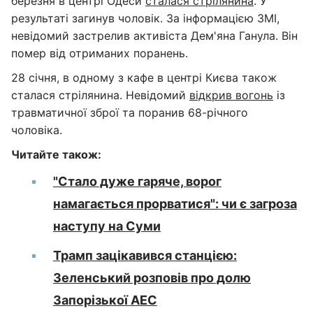
березня в центрі Одеси
сталася стрілянина
. У
результаті загинув чоловік. За інформацією ЗМІ,
невідомий застрелив активіста Дем'яна Ганула. Він
помер від отриманих поранень.
28 січня, в одному з кафе в центрі Києва також
сталася стрілянина. Невідомий
відкрив вогонь
із
травматичної зброї та поранив 68-річного
чоловіка.
Читайте також:
"Стало дуже гаряче, ворог
намагається прорватися": чи є загроза
наступу на Суми
Трамп зацікавився станцією:
Зеленський розповів про долю
Запорізької АЕС