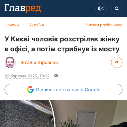
Новини
›
Україна
Читати російською
У Києві чоловік розстріляв жінку
в офісі, а потім стрибнув із мосту
Віталій Кірсанов
20 березня 2025, 19:12
Підпишіться
на нас в Google