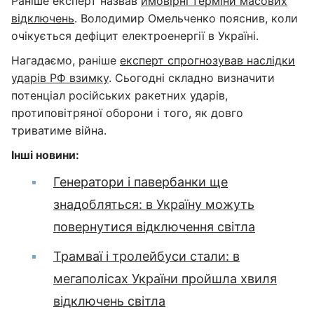
Раніше експерт назвав
ймовірні терміни масових
відключень
. Володимир Омельченко пояснив, коли
очікується дефіцит електроенергії в Україні.
Нагадаємо, раніше
експерт спрогнозував наслідки
ударів РФ взимку
. Сьогодні складно визначити
потенціал російських ракетних ударів,
протиповітряної оборони і того, як довго
триватиме війна.
Інші новини:
Генератори і павербанки ще
знадобляться: в Україну можуть
повернутися відключення світла
Трамваї і тролейбуси стали: в
мегаполісах України пройшла хвиля
відключень світла