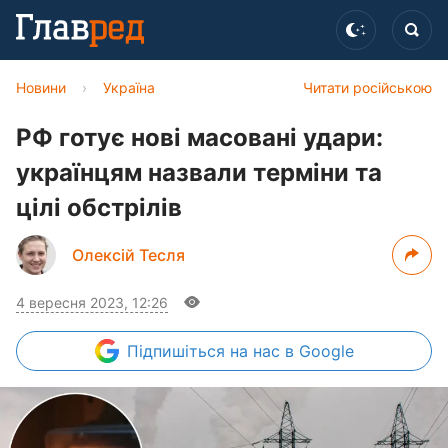
Новини
›
Україна
Читати російською
РФ готує нові масовані удари:
українцям назвали терміни та
цілі обстрілів
Олексій Тесля
4 вересня 2023, 12:26
Підпишіться
на нас в Google