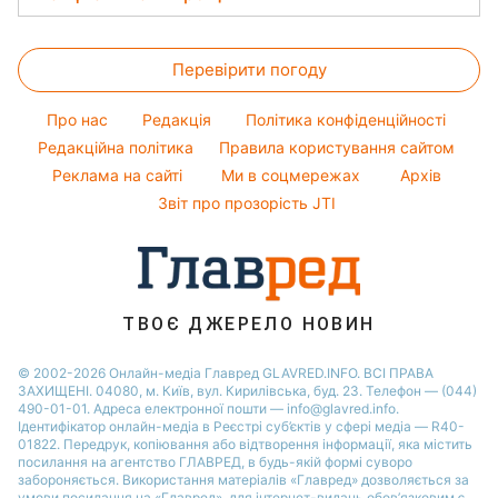
Оптичні ілюзії
Настя Каменських
Новини Полтави
Магнітні бурі
Напої
Усе про сало
Народні прикмети
Віталій Козловський
Новини Сум
Погода на сьогодні
Святкове меню
Перевірити погоду
Прибирання
Усе про шоу-бізнес
Потап
Новини Черкаси
Погода на завтра
Прання
Софія Ротару
Про нас
Редакція
Політика конфіденційності
Пилова буря
Авто
Редакційна політика
Правила користування сайтом
Ольга Сумська
Реклама на сайті
Ми в соцмережах
Архів
Кімнатні рослини
Філіп Кіркоров
Звіт про прозорість JTI
ТВОЄ ДЖЕРЕЛО НОВИН
© 2002-2026 Онлайн-медіа Главред GLAVRED.INFO. ВСІ ПРАВА
ЗАХИЩЕНІ. 04080, м. Київ, вул. Кирилівська, буд. 23. Телефон — (044)
490-01-01. Адреса електронної пошти — info@glavred.info.
Ідентифікатор онлайн-медіа в Реєстрі суб’єктів у сфері медіа — R40-
01822.
Передрук, копіювання або відтворення інформації, яка містить
посилання на агентство ГЛАВРЕД, в будь-якій формi суворо
забороняється. Використання матеріалів «Главред» дозволяється за
умови посилання на «Главред». для інтернет-видань обов’язковим є