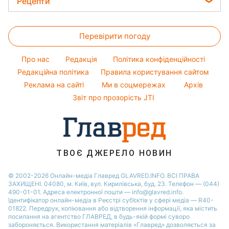
Алла Пугачова
Рецепти
Поради від Андре Тана
Новини Одеси
Тести по картинці
Максим Галкін
Закуски
Жіночі стрижки
Новини Харкова
Оптичні ілюзії
Настя Каменських
Перевірити погоду
Салати
Фарбування волосся
Новини Полтави
Народні прикмети
Віталій Козловський
Прості страви
Гарний манікюр
Новини Сум
Про нас
Редакція
Політика конфіденційності
Усе про шоу-бізнес
Потап
Легкі десерти
Редакційна політика
Правила користування сайтом
Новини Черкаси
Софія Ротару
Реклама на сайті
Ми в соцмережах
Архів
Напої
Новини Рівного
Ольга Сумська
Звіт про прозорість JTI
Святкове меню
Філіп Кіркоров
ТВОЄ ДЖЕРЕЛО НОВИН
© 2002-2026 Онлайн-медіа Главред GLAVRED.INFO. ВСІ ПРАВА
ЗАХИЩЕНІ. 04080, м. Київ, вул. Кирилівська, буд. 23. Телефон — (044)
490-01-01. Адреса електронної пошти — info@glavred.info.
Ідентифікатор онлайн-медіа в Реєстрі суб’єктів у сфері медіа — R40-
01822.
Передрук, копіювання або відтворення інформації, яка містить
посилання на агентство ГЛАВРЕД, в будь-якій формi суворо
забороняється. Використання матеріалів «Главред» дозволяється за