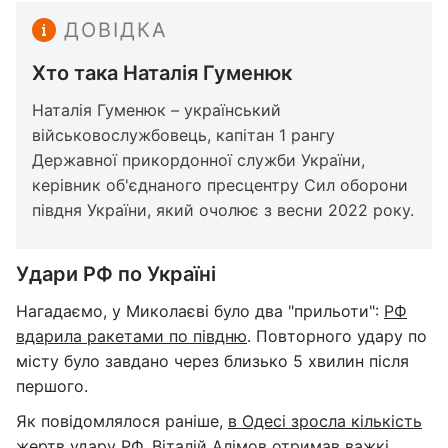
ДОВІДКА
Хто така Наталія Гуменюк
Наталія Гуменюк – український
військовослужбовець, капітан 1 рангу
Державної прикордонної служби України,
керівник об'єднаного пресцентру Сил оборони
півдня України, який очолює з весни 2022 року.
Удари РФ по Україні
Нагадаємо, у Миколаєві було два "прильоти":
РФ
вдарила ракетами по півдню
. Повторного удару по
місту було завдано через близько 5 хвилин після
першого.
Як повідомлялося раніше,
в Одесі зросла кількість
жертв удару РФ
. Віталій Алімов отримав важкі