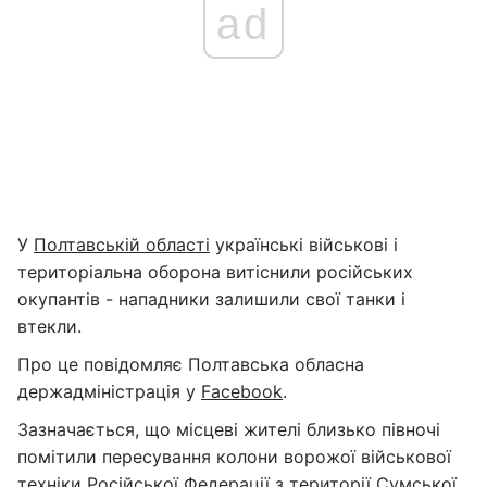
ad
У
Полтавській області
українські військові і
територіальна оборона витіснили російських
окупантів - нападники залишили свої танки і
втекли.
Про це повідомляє Полтавська обласна
держадміністрація у
Facebook
.
Зазначається, що місцеві жителі близько півночі
помітили пересування колони ворожої військової
техніки Російської Федерації з території Сумської