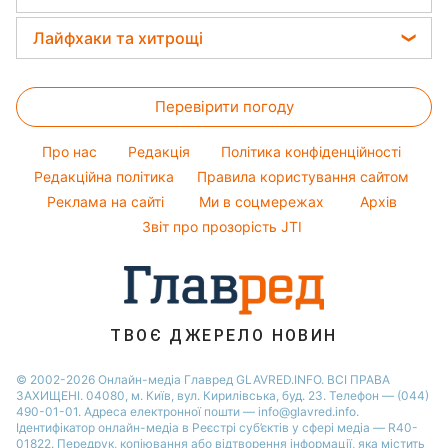
Прості страви
Модні помилки
Потап
Тести по картинці
Новини Запоріжжя
Прогноз погоди
Легкі десерти
Лайфхаки та хитрощі
Софія Ротару
Оптичні ілюзії
Новини Житомира
Магнітні бурі
Напої
Ольга Сумська
Усе про сало
Народні прикмети
Новини Одеси
Погода на сьогодні
Святкове меню
Перевірити погоду
Прання
Усе про шоу-бізнес
Новини Харкова
Погода на завтра
Прибирання
Про нас
Редакція
Політика конфіденційності
Пилова буря
Кімнатні рослини
Редакційна політика
Правила користування сайтом
Реклама на сайті
Ми в соцмережах
Архів
Авто
Звіт про прозорість JTI
ТВОЄ ДЖЕРЕЛО НОВИН
© 2002-2026 Онлайн-медіа Главред GLAVRED.INFO. ВСІ ПРАВА
ЗАХИЩЕНІ. 04080, м. Київ, вул. Кирилівська, буд. 23. Телефон — (044)
490-01-01. Адреса електронної пошти — info@glavred.info.
Ідентифікатор онлайн-медіа в Реєстрі суб’єктів у сфері медіа — R40-
01822.
Передрук, копіювання або відтворення інформації, яка містить