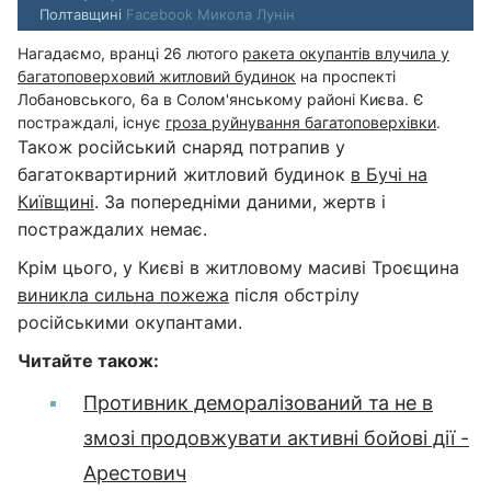
Полтавщині
Facebook Микола Лунін
Нагадаємо, вранці 26 лютого
ракета окупантів влучила у
багатоповерховий житловий будинок
на проспекті
Лобановського, 6а в Солом'янському районі Києва. Є
постраждалі, існує
гроза руйнування багатоповерхівки
.
Також російський снаряд потрапив у
багатоквартирний житловий будинок
в Бучі на
Київщині
. За попередніми даними, жертв і
постраждалих немає.
Крім цього, у Києві в житловому масиві Троєщина
виникла сильна пожежа
після обстрілу
російськими окупантами.
Читайте також:
Противник деморалізований та не в
змозі продовжувати активні бойові дії -
Арестович