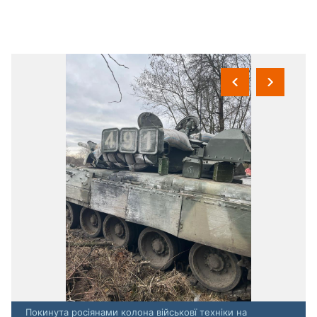
Покинута росіянами колона військовї техніки на