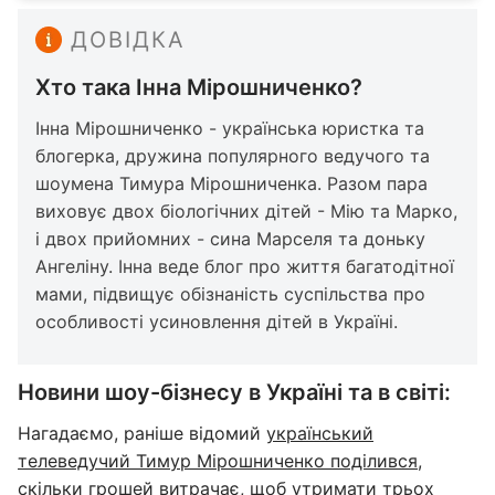
ДОВІДКА
Хто така Інна Мірошниченко?
Інна Мірошниченко - українська юристка та
блогерка, дружина популярного ведучого та
шоумена Тимура Мірошниченка. Разом пара
виховує двох біологічних дітей - Мію та Марко,
і двох прийомних - сина Марселя та доньку
Ангеліну. Інна веде блог про життя багатодітної
мами, підвищує обізнаність суспільства про
особливості усиновлення дітей в Україні.
Новини шоу-бізнесу в Україні та в світі:
Нагадаємо, раніше відомий
український
телеведучий Тимур Мірошниченко поділився,
скільки грошей витрачає
, щоб утримати трьох