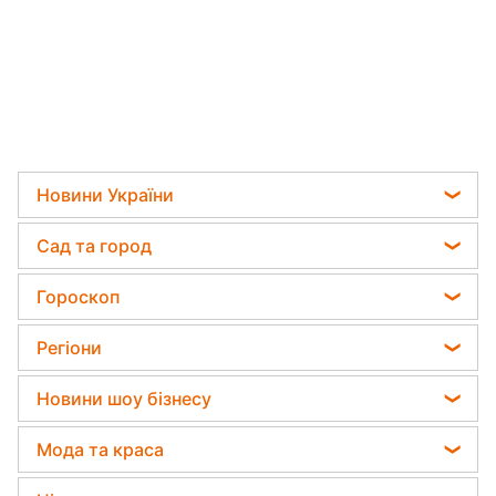
Новини
›
Stars
Читати російською
"Міс Україна" Апанасенко
народила первістка і показала
фото
Олена Кюпелі
16 серпня 2024, 19:26
Підпишіться
на нас в Google