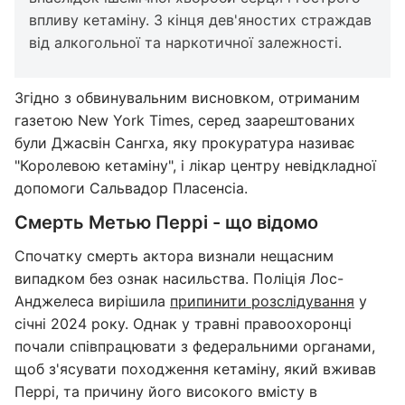
впливу кетаміну. З кінця дев'яностих страждав
від алкогольної та наркотичної залежності.
Згідно з обвинувальним висновком, отриманим
газетою New York Times, серед заарештованих
були Джасвін Сангха, яку прокуратура називає
"Королевою кетаміну", і лікар центру невідкладної
допомоги Сальвадор Пласенсіа.
Смерть Метью Перрі - що відомо
Спочатку смерть актора визнали нещасним
випадком без ознак насильства. Поліція Лос-
Анджелеса вирішила
припинити розслідування
у
січні 2024 року. Однак у травні правоохоронці
почали співпрацювати з федеральними органами,
щоб з'ясувати походження кетаміну, який вживав
Перрі, та причину його високого вмісту в