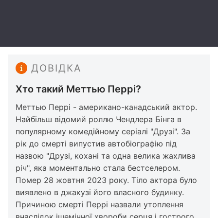
ДОВІДКА
Хто такий Меттью Перрі?
Меттью Перрі - американо-канадський актор.
Найбільш відомий роллю Чендлера Бінга в
популярному комедійному серіалі "Друзі". За
рік до смерті випустив автобіографію під
назвою "Друзі, кохані та одна велика жахлива
річ", яка моментально стала бестселером.
Помер 28 жовтня 2023 року. Тіло актора було
виявлено в джакузі його власного будинку.
Причиною смерті Перрі назвали утоплення
внаслідок ішемічної хвороби серця і гострого