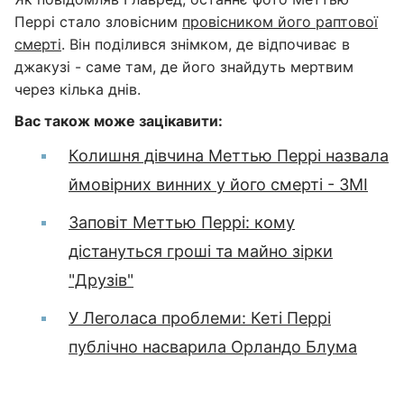
Перрі стало зловісним
провісником його раптової
смерті
. Він поділився знімком, де відпочиває в
джакузі - саме там, де його знайдуть мертвим
через кілька днів.
Вас також може зацікавити:
Колишня дівчина Меттью Перрі назвала
ймовірних винних у його смерті - ЗМІ
Заповіт Меттью Перрі: кому
дістануться гроші та майно зірки
"Друзів"
У Леголаса проблеми: Кеті Перрі
публічно насварила Орландо Блума