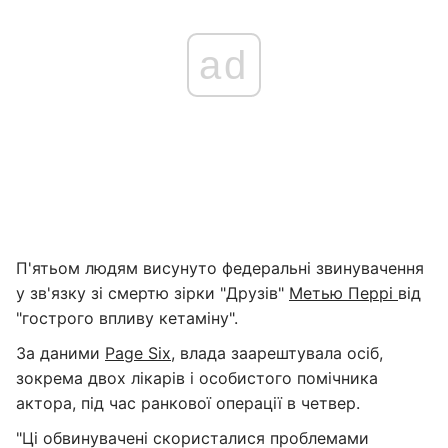
ad
П'ятьом людям висунуто федеральні звинувачення
у зв'язку зі смертю зірки "Друзів"
Метью Перрі
від
"гострого впливу кетаміну".
За даними
Page Six
, влада заарештувала осіб,
зокрема двох лікарів і особистого помічника
актора, під час ранкової операції в четвер.
"Ці обвинувачені скористалися проблемами