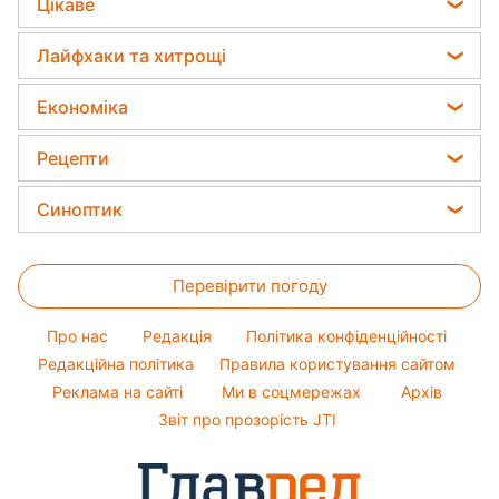
Вікторія Апанасенко, Олександр Борняков / колаж:
Главред, фото: facebook.com/crystalviktoria
Радісною новиною на своїй сторінці
поділився її чоловік.
Реклама