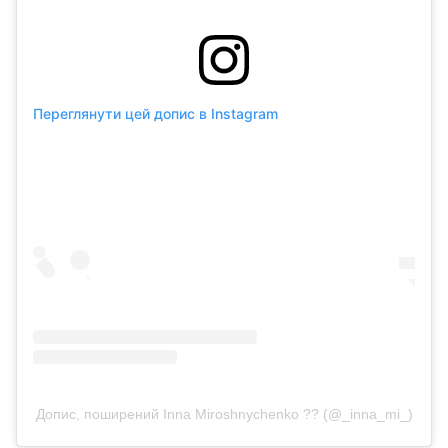
Переглянути цей допис в Instagram
Допис, поширений Inna Miroshnychenko ?? (@_inna_mi_)