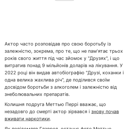
Актор часто розповідав про свою боротьбу із
залежністю, зокрема, про те, що не пам'ятає трьох
років свого життя під час зйомок у "Друзях", і що
витратив понад 9 мільйонів доларів на лікування. У
2022 році він видав автобіографію "Друзі, коханки і
одна велика жахлива річ", де поділився своїм
досвідом боротьби з алкоголем і залежністю від
знеболювальних препаратів.
Колишня подруга Меттью Перрі вважає, що
незадовго до смерті актор зірвався і
знову почав
вживати наркотики
.
Як повідомляв Главред, останнє фото Меттью