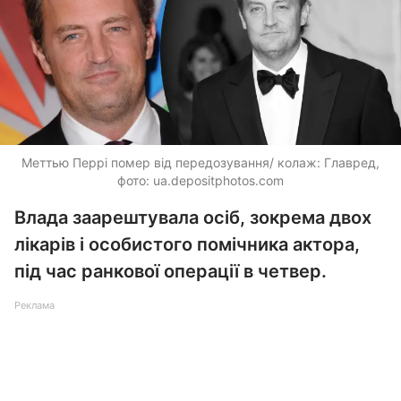
Меттью Перрі помер від передозування/ колаж: Главред,
фото: ua.depositphotos.com
Влада заарештувала осіб, зокрема двох
лікарів і особистого помічника актора,
під час ранкової операції в четвер.
Реклама