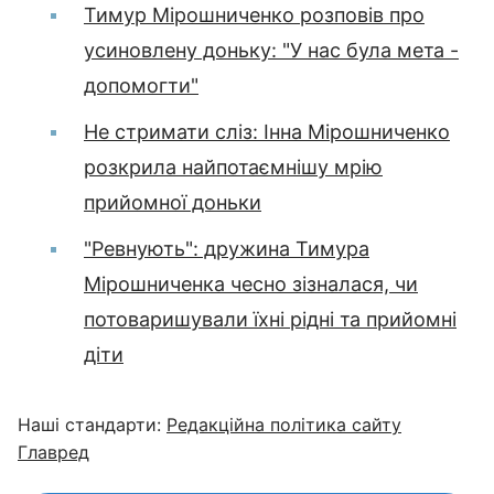
Тимур Мірошниченко розповів про
усиновлену доньку: "У нас була мета -
допомогти"
Не стримати сліз: Інна Мірошниченко
розкрила найпотаємнішу мрію
прийомної доньки
"Ревнують": дружина Тимура
Мірошниченка чесно зізналася, чи
потоваришували їхні рідні та прийомні
діти
Наші стандарти:
Редакційна політика сайту
Главред