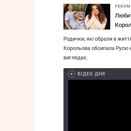
РЕКОМ
Любит
Корол
Родички, які обрали в житт
Корольова обсипала Русю к
виглядає.
ВІДЕО ДНЯ