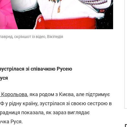
вред, скріншот із відео, Вікіпедія
устрілася зі співачкою Русею
Руся
 Корольова
, яка родом з Києва, але підтримує
 у рідну країну, зустрілася зі своєю сестрою в
радниця показала, як зараз виглядає
ачка Руся.