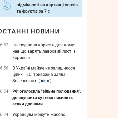
відмінності на картинці овочів
та фруктів за 7 с
ОСТАННІ НОВИНИ
6:57
Несподівана користь для дому:
навіщо варять лавровий лист із
корицею
6:56
В Україні майже не залишилося
цілих ТЕС: тривожна заява
Зеленського
відео
6:54
РФ оголосила "вільне полювання":
де окупанти суттєво посилять
атаки дронами
6:24
Українцям можуть масово