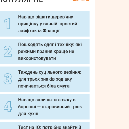
Навіщо вішати дерев'яну
прищіпку у ванній: простий
лайфхак із Франції
Пошкодять одяг і техніку: які
режими прання краще не
використовувати
Тиждень суцільного везіння:
для трьох знаків зодіаку
починається біла смуга
Навіщо залишати ложку в
борошні — старовинний трюк
для кухні
Тест на IQ: потрібно знайти 3