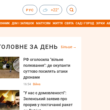
+22°
РУС
ОННИК
ДІМ І ЗАТИШОК
МАТУСЯМ
ЖИТТЯ
СВЯТА
САД І ГОРОД
ЗІРКИ
А
ГОЛОВНЕ ЗА ДЕНЬ
Більше
РФ оголосила "вільне
полювання": де окупанти
суттєво посилять атаки
дронами
16:54
Війна
"У нас є домовленості":
Зеленський заявив про
прорив у постачанні ракет