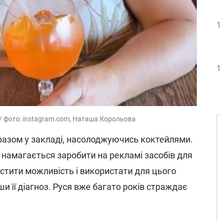
1
1
 / фото: instagram.com, Наташа Корольова
 разом у закладі, насолоджуючись коктейлями.
 намагається заробити на рекламі засобів для
устити можливість і використати для цього
ши її діагноз. Руся вже багато років страждає