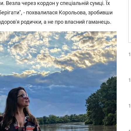
и. Везла через кордон у спеціальній сумці. Їх
берігати", - похвалилася Корольова, зробивши
здоров'я родички, а не про власний гаманець.
1
1
1