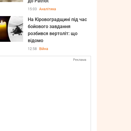
до Patriot
15:03
Аналітика
На Кіровоградщині під час
бойового завдання
розбився вертоліт: що
відомо
12:58
Війна
Реклама