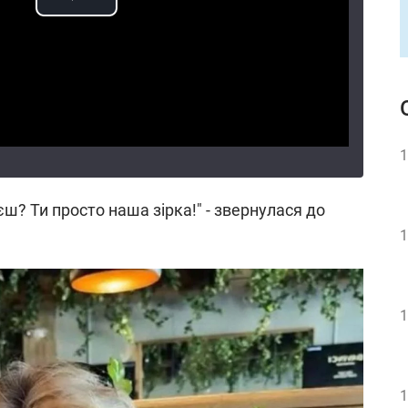
1
ієш? Ти просто наша зірка!" - звернулася до
1
1
1