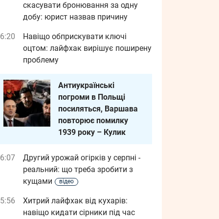
скасувати бронювання за одну
добу: юрист назвав причину
6:20
Навіщо обприскувати ключі
оцтом: лайфхак вирішує поширену
проблему
Антиукраїнські
погроми в Польщі
посиляться, Варшава
повторює помилку
1939 року – Кулик
6:07
Другий урожай огірків у серпні -
реальний: що треба зробити з
кущами
відео
5:56
Хитрий лайфхак від кухарів:
навіщо кидати сірники під час