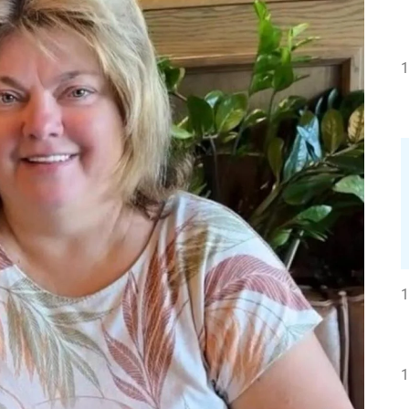
1
1
1