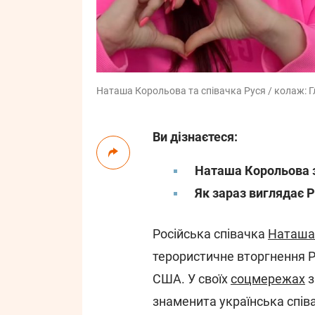
Наташа Корольова та співачка Руся / колаж: Гла
Ви дізнаєтеся:
Наташа Корольова з
Як зараз виглядає 
Російська співачка
Наташа
терористичне вторгнення РФ
США. У своїх
соцмережах
з
знаменита українська спів