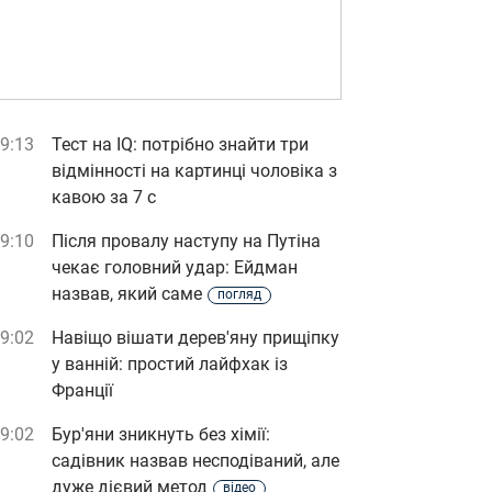
9:13
Тест на IQ: потрібно знайти три
відмінності на картинці чоловіка з
кавою за 7 с
9:10
Після провалу наступу на Путіна
чекає головний удар: Ейдман
назвав, який саме
погляд
9:02
Навіщо вішати дерев'яну прищіпку
у ванній: простий лайфхак із
Франції
9:02
Бур'яни зникнуть без хімії:
садівник назвав несподіваний, але
дуже дієвий метод
відео