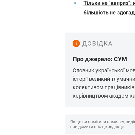
Тільки не "каприз":
більшість не здога
ДОВІДКА
Про джерело: СУМ
Словник української мов
історії великий тлумачн
колективом працівників
керівництвом академіка 
Якщо ви помітили помилку, виділі
повідомити про це редакції.