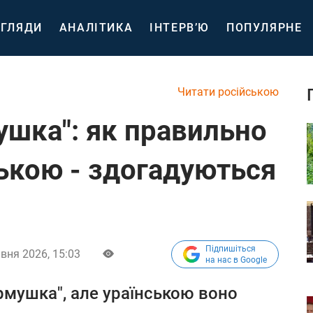
ГЛЯДИ
АНАЛІТИКА
ІНТЕРВ’Ю
ПОПУЛЯРНЕ
Читати російською
ушка": як правильно
ською - здогадуються
Підпишіться
вня 2026, 15:03
на нас в Google
ормушка", але ураїнською воно