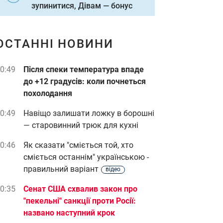
зупинитися, Дівам — бонус
ОСТАННІ НОВИНИ
0:49
Після спеки температура впаде
до +12 градусів: коли почнеться
похолодання
0:49
Навіщо залишати ложку в борошні
— старовинний трюк для кухні
0:46
Як сказати "сміється той, хто
сміється останнім" українською -
правильний варіант
відео
0:35
Сенат США схвалив закон про
"пекельні" санкції проти Росії:
названо наступний крок