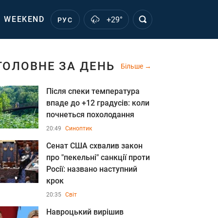
WEEKEND
+29°
РУС
ГОЛОВНЕ ЗА ДЕНЬ
Більше
Після спеки температура
впаде до +12 градусів: коли
почнеться похолодання
20:49
Синоптик
Сенат США схвалив закон
про "пекельні" санкції проти
Росії: названо наступний
крок
20:35
Світ
Навроцький вирішив