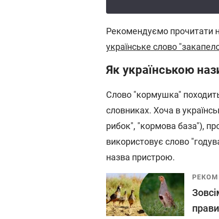
Рекомендуємо прочитати н
українське слово "закапел
Як українською наз
Слово "кормушка" походить 
словниках. Хоча в українсь
рибок", "кормова база"), п
використовує слово "годува
назва пристрою.
РЕКОМ
Зовсі
прави