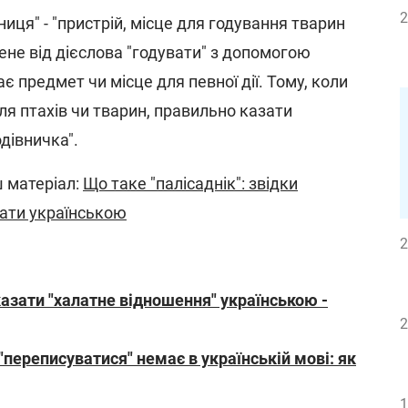
2
ниця" - "пристрій, місце для годування тварин
рене від дієслова "годувати" з допомогою
ає предмет чи місце для певної дії. Тому, коли
ля птахів чи тварин, правильно казати
одівничка".
 матеріал:
Що таке "палісаднік": звідки
зати українською
2
казати "халатне відношення" українською -
2
 "переписуватися" немає в українській мові: як
1