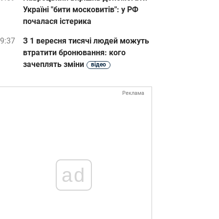
Україні "бити московитів": у РФ
почалася істерика
9:37
З 1 вересня тисячі людей можуть
втратити бронювання: кого
зачеплять зміни
відео
Реклама
ad