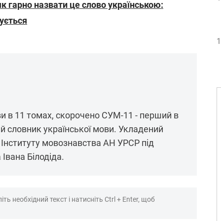
 як гарно назвати це слово українською:
дується
1
и в 11 томах, скорочено СУМ-11 - перший в
ий словник української мови. Укладений
 Інституту мовознавства АН УРСР під
Івана Білодіда.
ть необхідний текст і натисніть Ctrl + Enter, щоб