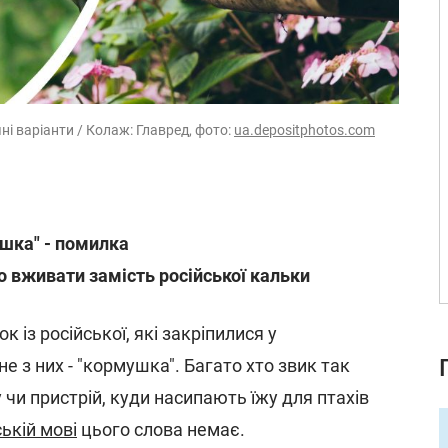
і варіанти / Колаж: Главред, фото:
ua.depositphotos.com
шка" - помилка
о вживати замість російської кальки
к із російської, які закріпилися у
 з них - "кормушка". Багато хто звик так
чи пристрій, куди насипають їжу для птахів
ькій мові
цього слова немає.