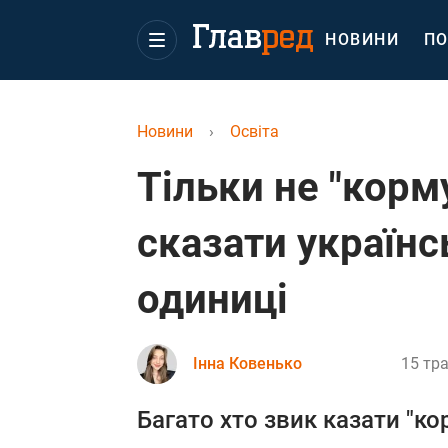
НОВИНИ
ПО
Новини
›
Освіта
Тільки не "корм
сказати україн
одиниці
Інна Ковенько
15 тра
Багато хто звик казати "к