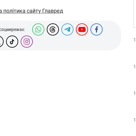
а політика сайту Главред
 соцмережах:
1
1
1
1