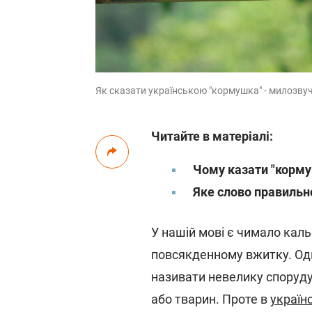
Як сказати українською "кормушка" - милозвучн
Читайте в матеріалі:
Чому казати "корму
Яке слово правильн
У нашій мові є чимало кальо
повсякденному вжитку. Одне
називати невелику споруду 
або тварин. Проте в
українс