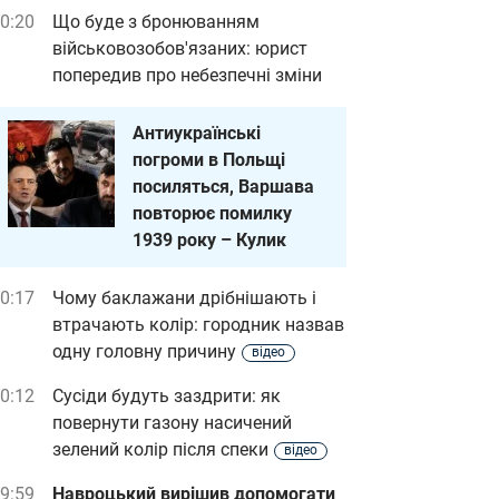
0:20
Що буде з бронюванням
військовозобов'язаних: юрист
попередив про небезпечні зміни
Антиукраїнські
погроми в Польщі
посиляться, Варшава
повторює помилку
1939 року – Кулик
0:17
Чому баклажани дрібнішають і
втрачають колір: городник назвав
одну головну причину
відео
0:12
Сусіди будуть заздрити: як
повернути газону насичений
зелений колір після спеки
відео
9:59
Навроцький вирішив допомогати