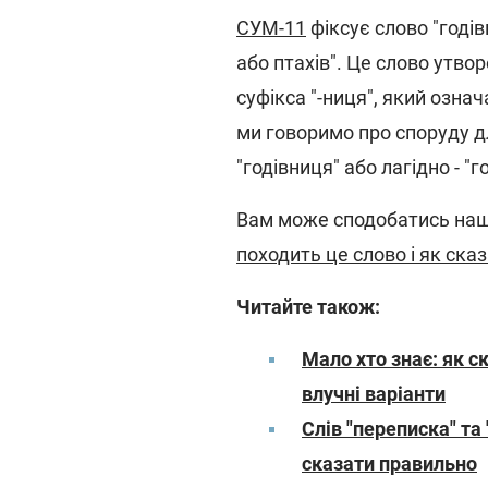
СУМ‑11
фіксує слово "годів
або птахів". Це слово утво
суфікса "‑ниця", який означ
ми говоримо про споруду д
"годівниця" або лагідно - "г
Вам може сподобатись наш
походить це слово і як ска
Читайте також:
Мало хто знає: як с
влучні варіанти
Слів "переписка" та
сказати правильно