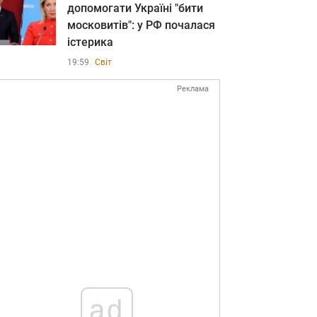
допомогати Україні "бити
московитів": у РФ почалася
істерика
19:59
Світ
Реклама
ad