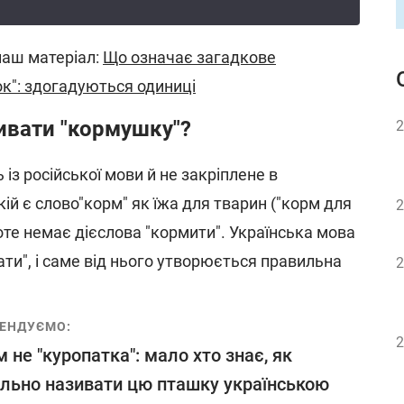
аш матеріал:
Що означає загадкове
ок": здогадуються одиниці
ивати "кормушку"?
2
із російської мови й не закріплене в
кій є слово"корм" як їжа для тварин ("корм для
2
роте немає дієслова "кормити". Українська мова
ти", і саме від нього утворюється правильна
2
ЕНДУЄМО:
2
м не "куропатка": мало хто знає, як
льно називати цю пташку українською