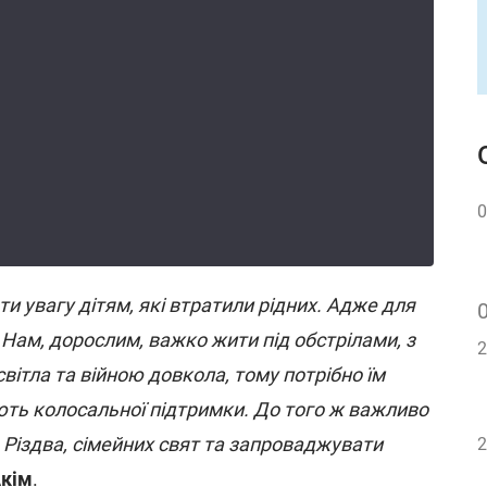
0
и увагу дітям, які втратили рідних. Адже для
 Нам, дорослим, важко жити під обстрілами, з
2
ітла та війною довкола, тому потрібно їм
ть колосальної підтримки. До того ж важливо
 Різдва, сімейних свят та запроваджувати
2
кім
.