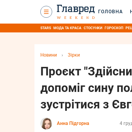
ГОЛОВНА
STARS
МОДА ТА КРАСА
СТОСУНКИ
ГОРОСКОП
РЕ
Новини
›
Зірки
Проєкт "Здійсни
допоміг сину по
зустрітися з Є
Анна Підгорна
4 гру