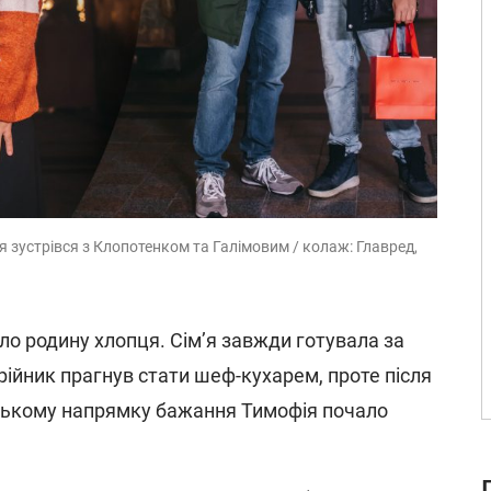
оя зустрівся з Клопотенком та Галімовим / колаж: Главред,
вало родину хлопця. Сім’я завжди готувала за
рійник прагнув стати шеф-кухарем, проте після
тському напрямку бажання Тимофія почало