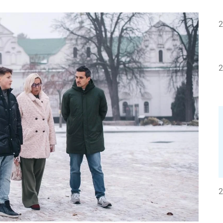
2
2
2