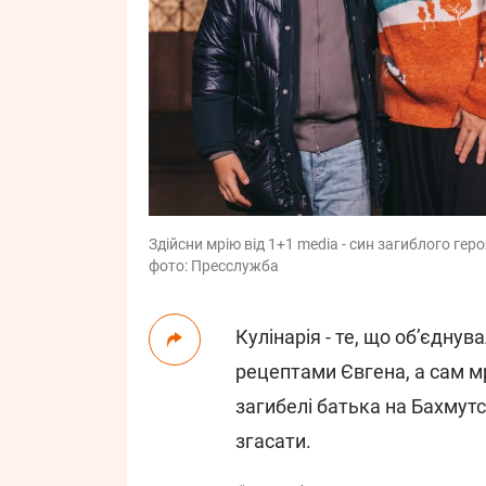
Здійсни мрію від 1+1 media - син загиблого гер
фото: Пресслужба
Кулінарія - те, що об’єдну
рецептами Євгена, а сам м
загибелі батька на Бахму
згасати.