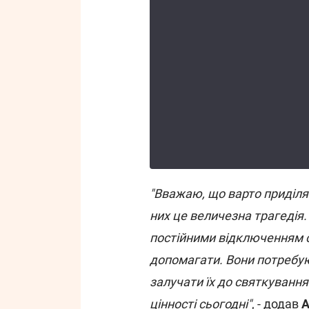
"Вважаю, що варто приділят
них це величезна трагедія.
постійними відключенням св
допомагати. Вони потребую
залучати їх до святкування
цінності сьогодні"
, - додав
А