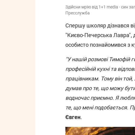
Здійсни мрію від 1+1 media - син з
Пресслужба
Спершу школяр дізнався ві
"Києво-Печерська Лавра", д
особисто познайомився з 
"У нашій розмові Тимофій г
професійній кухні та відпо
працівникам. Тому він той,
думав про те, що можу бут
водночас приємно. Я люблю
те, що мені подобається. Пр
Євген
.