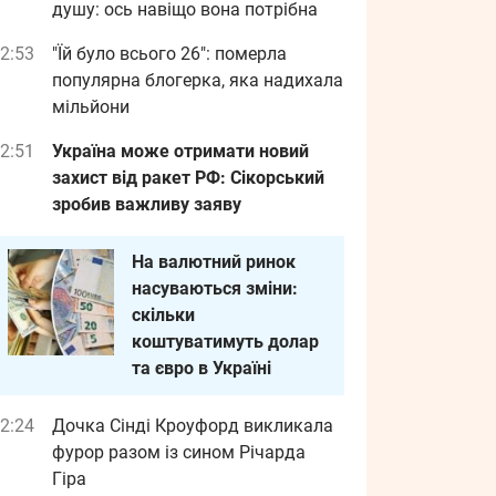
душу: ось навіщо вона потрібна
2:53
"Їй було всього 26": померла
популярна блогерка, яка надихала
мільйони
2:51
Україна може отримати новий
захист від ракет РФ: Сікорський
зробив важливу заяву
На валютний ринок
насуваються зміни:
скільки
коштуватимуть долар
та євро в Україні
2:24
Дочка Сінді Кроуфорд викликала
фурор разом із сином Річарда
Гіра