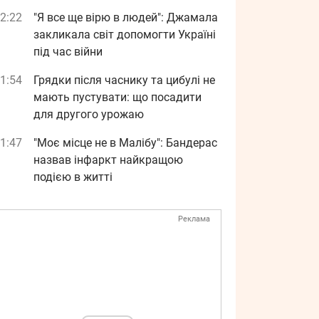
2:22
"Я все ще вірю в людей": Джамала
закликала світ допомогти Україні
під час війни
1:54
Грядки після часнику та цибулі не
мають пустувати: що посадити
для другого урожаю
1:47
"Моє місце не в Малібу": Бандерас
назвав інфаркт найкращою
подією в житті
Реклама