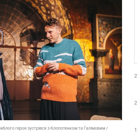
2
2
агиблого героя зустрівся з Клопотенком та Галімовим /
1