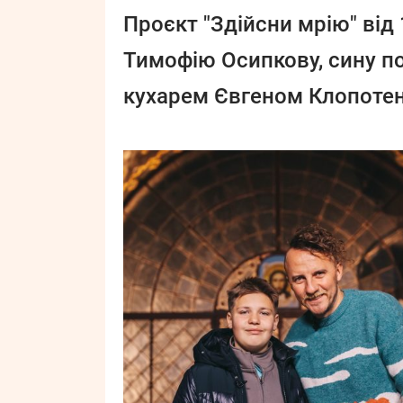
Проєкт "Здійсни мрію" від
Тимофію Осипкову, сину по
кухарем Євгеном Клопоте