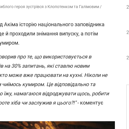
агиблого героя зустрівся з Клопотенком та Галімовим /
2
д Акіма історію національного заповідника
2
е й проходили знімання випуску, а потім
кумиром.
оворив про те, що використовується в
2
вів на 30% запитань, які ставлю новим
 хто може вже працювати на кухні. Ніколи не
и чиїмось кумиром. Це відповідально та
 їжу, намагаюся відроджувати щось, робити
оте хіба чи заслужив я цього?!"
- коментує