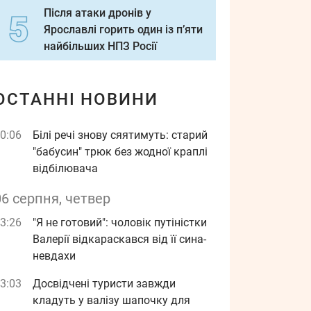
Після атаки дронів у
Ярославлі горить один із п’яти
найбільших НПЗ Росії
ОСТАННІ НОВИНИ
0:06
Білі речі знову сяятимуть: старий
"бабусин" трюк без жодної краплі
відбілювача
06 серпня, четвер
3:26
"Я не готовий": чоловік путіністки
Валерії відкараскався від її сина-
невдахи
3:03
Досвідчені туристи завжди
кладуть у валізу шапочку для