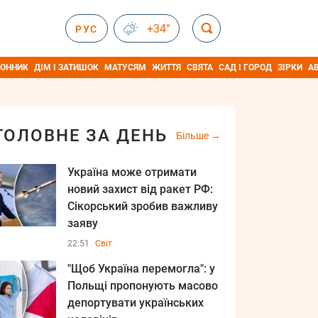
+34°
РУС
ОННИК
ДІМ І ЗАТИШОК
МАТУСЯМ
ЖИТТЯ
СВЯТА
САД І ГОРОД
ЗІРКИ
А
ГОЛОВНЕ ЗА ДЕНЬ
Більше
Україна може отримати
новий захист від ракет РФ:
Сікорський зробив важливу
заяву
22:51
Світ
"Щоб Україна перемогла": у
Польщі пропонують масово
депортувати українських