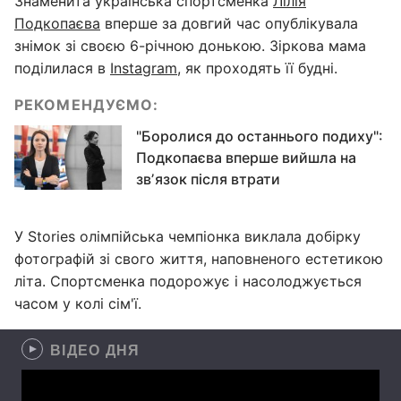
Знаменита українська спортсменка
Лілія
Подкопаєва
вперше за довгий час опублікувала
знімок зі своєю 6-річною донькою. Зіркова мама
поділилася в
Instagram
, як проходять її будні.
РЕКОМЕНДУЄМО:
"Боролися до останнього подиху":
Подкопаєва вперше вийшла на
звʼязок після втрати
У Stories олімпійська чемпіонка виклала добірку
фотографій зі свого життя, наповненого естетикою
літа. Спортсменка подорожує і насолоджується
часом у колі сім'ї.
ВІДЕО ДНЯ