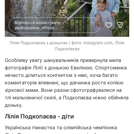
Лілія Подкопаєва з донькою / фото: instagram.com, Лілія
Подкопаєва
Особливу увагу шанувальників привернула мила
фотографія Лілії з донькою Евеліною. Спортсменка
нечасто ділиться контентом з нею, хоча багато
коментаторів впевнені, що дівчинка росте копією
зіркової мами. Вони разом сфотографувалися на
тлі мальовничої скелі, а Подкопаєва ніжно обійняла
доньку.
Лілія Подкопаєва - діти
Українська гімнастка та олімпійська чемпіонка