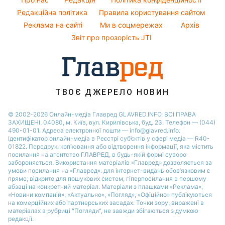
Кейт Міддлтон
Погода на завтра
Редакційна політика
Правила користування сайтом
Новини Запоріжжя
Реклама на сайті
Ми в соцмережах
Архів
Пилова буря
Новини Дніпра
Звіт про прозорість JTI
ТВОЄ ДЖЕРЕЛО НОВИН
© 2002-2026 Онлайн-медіа Главред GLAVRED.INFO. ВСІ ПРАВА
ЗАХИЩЕНІ. 04080, м. Київ, вул. Кирилівська, буд. 23. Телефон — (044)
490-01-01. Адреса електронної пошти — info@glavred.info.
Ідентифікатор онлайн-медіа в Реєстрі суб’єктів у сфері медіа — R40-
01822.
Передрук, копіювання або відтворення інформації, яка містить
посилання на агентство ГЛАВРЕД, в будь-якій формi суворо
забороняється. Використання матеріалів «Главред» дозволяється за
умови посилання на «Главред». для інтернет-видань обов’язковим є
пряме, відкрите для пошукових систем, гіперпосилання в першому
абзаці на конкретний матеріал. Матеріали з плашками «Реклама»,
«Новини компаній», «Актуально», «Погляд», «Офіційно» публікуються
на комерційних або партнерських засадах. Точки зору, виражені в
матеріалах в рубриці "Погляди", не завжди збігаються з думкою
редакції.