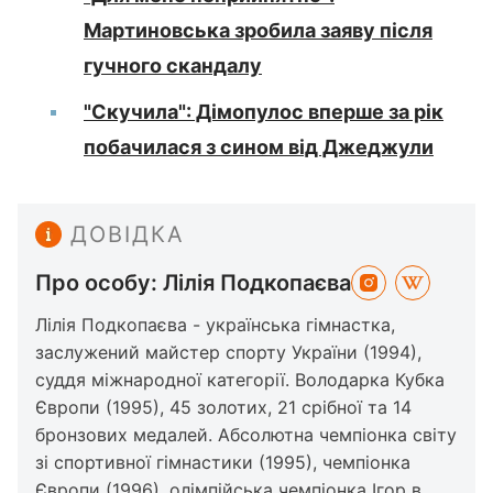
Мартиновська зробила заяву після
гучного скандалу
"Скучила": Дімопулос вперше за рік
побачилася з сином від Джеджули
ДОВІДКА
Про особу: Лілія Подкопаєва
Лілія Подкопаєва - українська гімнастка,
заслужений майстер спорту України (1994),
суддя міжнародної категорії. Володарка Кубка
Європи (1995), 45 золотих, 21 срібної та 14
бронзових медалей. Абсолютна чемпіонка світу
зі спортивної гімнастики (1995), чемпіонка
Європи (1996), олімпійська чемпіонка Ігор в