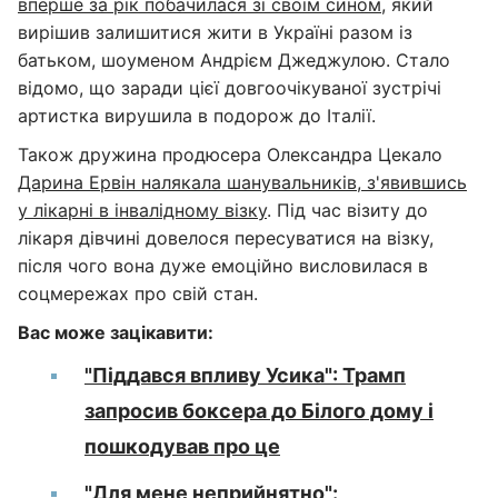
вперше за рік побачилася зі своїм сином
, який
вирішив залишитися жити в Україні разом із
батьком, шоуменом Андрієм Джеджулою. Стало
відомо, що заради цієї довгоочікуваної зустрічі
артистка вирушила в подорож до Італії.
Також дружина продюсера Олександра Цекало
Дарина Ервін налякала шанувальників, з'явившись
у лікарні в інвалідному візку
. Під час візиту до
лікаря дівчині довелося пересуватися на візку,
після чого вона дуже емоційно висловилася в
соцмережах про свій стан.
Вас може зацікавити:
"Піддався впливу Усика": Трамп
запросив боксера до Білого дому і
пошкодував про це
"Для мене неприйнятно":