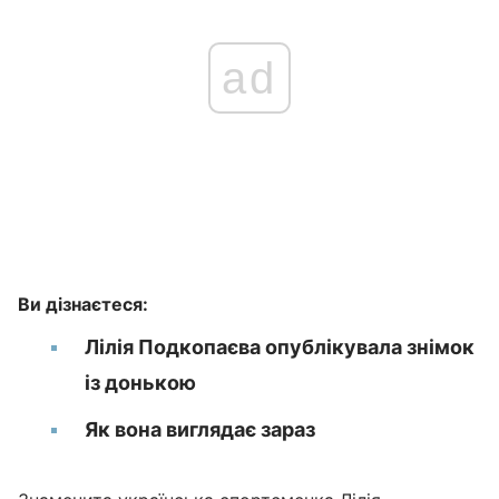
ad
Ви дізнаєтеся:
Лілія Подкопаєва опублікувала знімок
із донькою
Як вона виглядає зараз