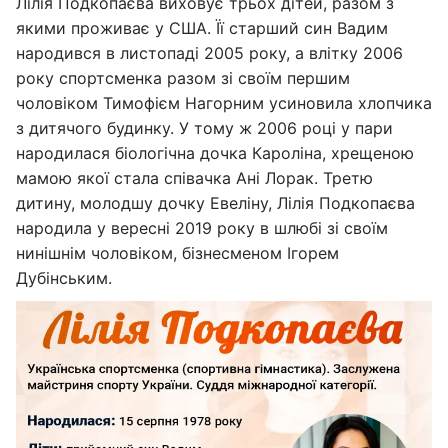
Лілія Подкопаєва виховує трьох дітей, разом з
якими проживає у США. Її старший син Вадим
народився в листопаді 2005 року, а влітку 2006
року спортсменка разом зі своїм першим
чоловіком Тимофієм Нагорним усиновила хлопчика
з дитячого будинку. У тому ж 2006 році у пари
народилася біологічна дочка Кароліна, хрещеною
мамою якої стала співачка Ані Лорак. Третю
дитину, молодшу дочку Евеліну, Лілія Подкопаєва
народила у вересні 2019 року в шлюбі зі своїм
нинішнім чоловіком, бізнесменом Ігорем
Дубінським.