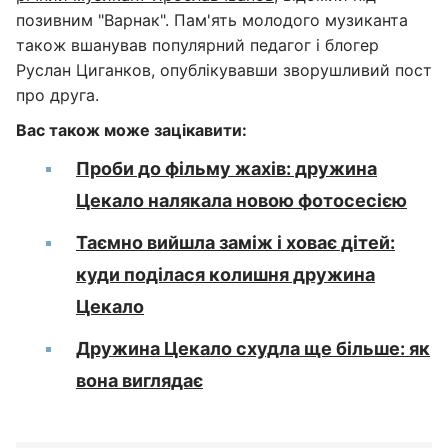
позивним "Варнак". Пам'ять молодого музиканта
також вшанував популярний педагог і блогер
Руслан Циганков, опублікувавши зворушливий пост
про друга.
Вас також може зацікавити:
Проби до фільму жахів: дружина
Цекало налякала новою фотосесією
Таємно вийшла заміж і ховає дітей:
куди поділася колишня дружина
Цекало
Дружина Цекало схудла ще більше: як
вона виглядає