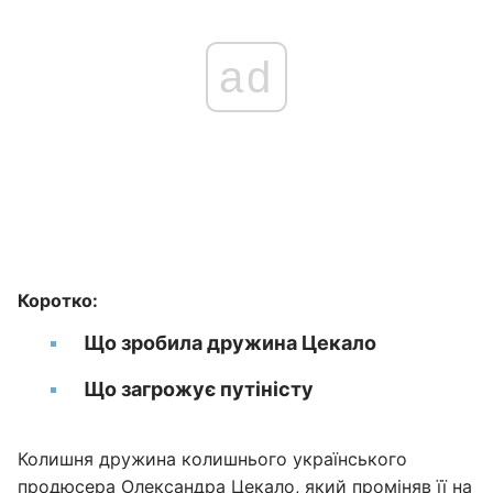
ad
Коротко:
Що зробила дружина Цекало
Що загрожує путіністу
Колишня дружина колишнього українського
продюсера
Олександра Цекало
, який проміняв її на