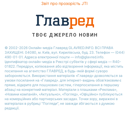
Новини Харкова
Звіт про прозорість JTI
Новини Полтави
ТВОЄ ДЖЕРЕЛО НОВИН
© 2002-2026 Онлайн-медіа Главред GLAVRED.INFO. ВСІ ПРАВА
ЗАХИЩЕНІ. 04080, м. Київ, вул. Кирилівська, буд. 23. Телефон — (044)
490-01-01. Адреса електронної пошти — info@glavred.info.
Ідентифікатор онлайн-медіа в Реєстрі суб’єктів у сфері медіа — R40-
01822.
Передрук, копіювання або відтворення інформації, яка містить
посилання на агентство ГЛАВРЕД, в будь-якій формi суворо
забороняється. Використання матеріалів «Главред» дозволяється за
умови посилання на «Главред». для інтернет-видань обов’язковим є
пряме, відкрите для пошукових систем, гіперпосилання в першому
абзаці на конкретний матеріал. Матеріали з плашками «Реклама»,
«Новини компаній», «Актуально», «Погляд», «Офіційно» публікуються
на комерційних або партнерських засадах. Точки зору, виражені в
матеріалах в рубриці "Погляди", не завжди збігаються з думкою
редакції.