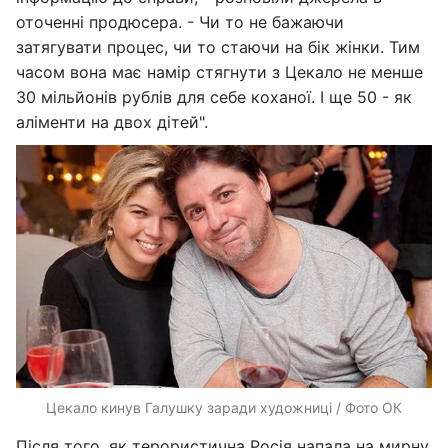
оточенні продюсера. - Чи то не бажаючи
затягувати процес, чи то стаючи на бік жінки. Тим
часом вона має намір стягнути з Цекало не менше
30 мільйонів рублів для себе коханої. І ще 50 - як
аліменти на двох дітей".
Цекало кинув Галушку заради художниці / Фото ОК
Після того, як терористична Росія напала на мирну