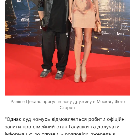
Раніше Цекало прогуляв нову дружину в Москві / Фото
Стархіт
"Однак суд чомусь відмовляється робити офіційні
запити про сімейний стан Галушки та долучати
інформацію до справи, - розповіли джерела в