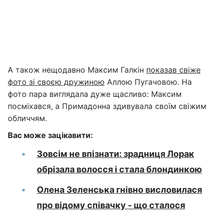
А також нещодавно Максим Галкін
показав свіже
фото зі своєю дружиною
Аллою Пугачовою. На
фото пара виглядала дуже щасливо: Максим
посміхався, а Примадонна здивувала своїм свіжим
обличчям.
Вас може зацікавити:
Зовсім не впізнати: зрадниця Лорак
обрізала волосся і стала блондинкою
Олена Зеленська гнівно висловилася
про відому співачку - що сталося