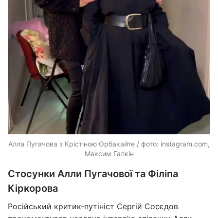
Алла Пугачова з Крістіною Орбакайте / фото: instagram.com,
Максим Галкін
Стосунки Алли Пугачової та Філіпа
Кіркорова
Російський критик-путініст Сергій Сосєдов