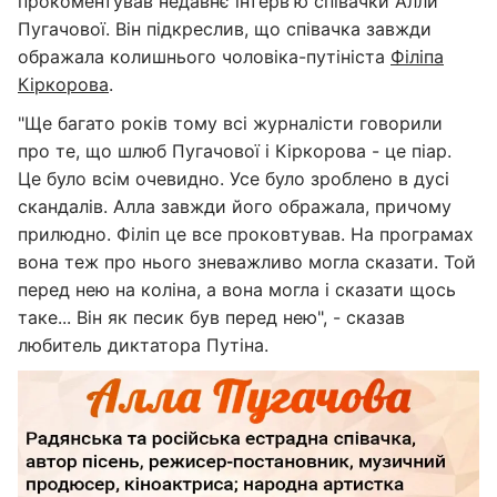
прокоментував недавнє інтерв'ю співачки Алли
Пугачової. Він підкреслив, що співачка завжди
ображала колишнього чоловіка-путініста
Філіпа
Кіркорова
.
"Ще багато років тому всі журналісти говорили
про те, що шлюб Пугачової і Кіркорова - це піар.
Це було всім очевидно. Усе було зроблено в дусі
скандалів. Алла завжди його ображала, причому
прилюдно. Філіп це все проковтував. На програмах
вона теж про нього зневажливо могла сказати. Той
перед нею на коліна, а вона могла і сказати щось
таке... Він як песик був перед нею", - сказав
любитель диктатора Путіна.