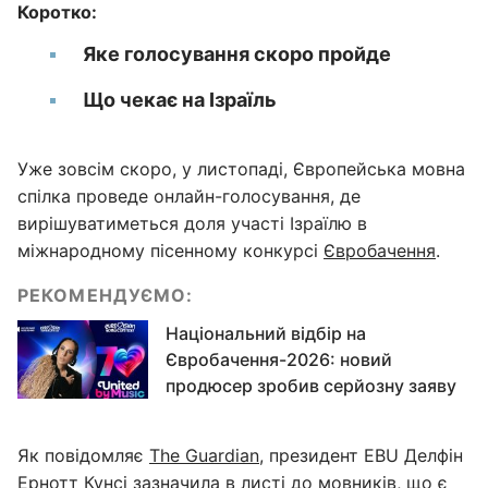
Коротко:
Яке голосування скоро пройде
Що чекає на Ізраїль
Уже зовсім скоро, у листопаді, Європейська мовна
спілка проведе онлайн-голосування, де
вирішуватиметься доля участі Ізраїлю в
міжнародному пісенному конкурсі
Євробачення
.
РЕКОМЕНДУЄМО:
Національний відбір на
Євробачення-2026: новий
продюсер зробив серйозну заяву
Як повідомляє
The Guardian
, президент EBU Делфін
Ернотт Кунсі зазначила в листі до мовників, що є