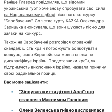
Раніше
Главред
повідомляв, що
відомий
український гурт хоче знову спробувати свої сили
на Національному відборі
пісенного конкурсу
"Євробачення". Солістка гурту KAZKA Олександра
Зарицька анонсувала, що вони шукають пісню для
заявки на конкурс.
Також на
Євробаченні розгорівся справжній
скандал
: шість країн погрожують бойкотувати
конкурс, якщо Європейська мовна спілка не
дискваліфікує Ізраїль. Представники країн, які
підтримують виключення Ізраїлю, назвали причину
своєї радикальної позиції.
Вас може зацікавити:
"Зіпсував життя дітям і Аллі": що
сталося з Максимом Галкіним
Олена Зеленська гнівно висловилася