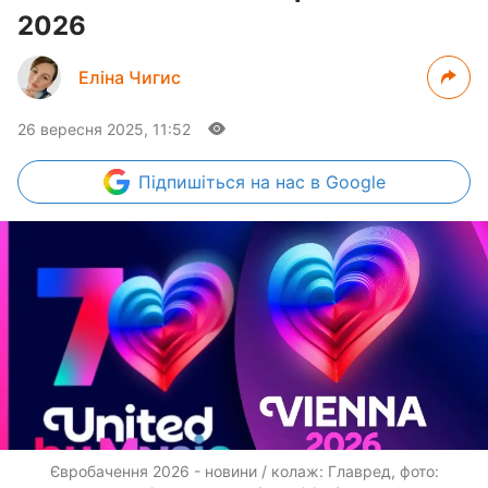
2026
Еліна Чигис
26 вересня 2025, 11:52
Підпишіться
на нас в Google
Євробачення 2026 - новини / колаж: Главред, фото: