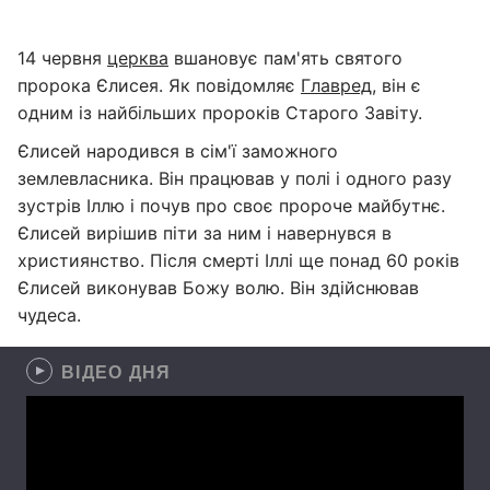
14 червня
церква
вшановує пам'ять святого
пророка Єлисея. Як повідомляє
Главред
, він є
одним із найбільших пророків Старого Завіту.
Єлисей народився в сім'ї заможного
землевласника. Він працював у полі і одного разу
зустрів Іллю і почув про своє пророче майбутнє.
Єлисей вирішив піти за ним і навернувся в
християнство. Після смерті Іллі ще понад 60 років
Єлисей виконував Божу волю. Він здійснював
чудеса.
ВІДЕО ДНЯ