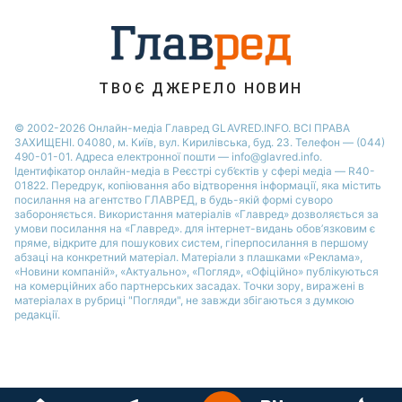
Новини Рівного
Новини Дніпра
Новини Запоріжжя
Новини Тернополя
ТВОЄ ДЖЕРЕЛО НОВИН
Новини Житомира
© 2002-2026 Онлайн-медіа Главред GLAVRED.INFO. ВСІ ПРАВА
ЗАХИЩЕНІ. 04080, м. Київ, вул. Кирилівська, буд. 23. Телефон — (044)
Новини Одеси
490-01-01. Адреса електронної пошти — info@glavred.info.
Ідентифікатор онлайн-медіа в Реєстрі суб’єктів у сфері медіа — R40-
01822.
Передрук, копіювання або відтворення інформації, яка містить
посилання на агентство ГЛАВРЕД, в будь-якій формi суворо
забороняється. Використання матеріалів «Главред» дозволяється за
умови посилання на «Главред». для інтернет-видань обов’язковим є
пряме, відкрите для пошукових систем, гіперпосилання в першому
абзаці на конкретний матеріал. Матеріали з плашками «Реклама»,
«Новини компаній», «Актуально», «Погляд», «Офіційно» публікуються
на комерційних або партнерських засадах. Точки зору, виражені в
матеріалах в рубриці "Погляди", не завжди збігаються з думкою
редакції.