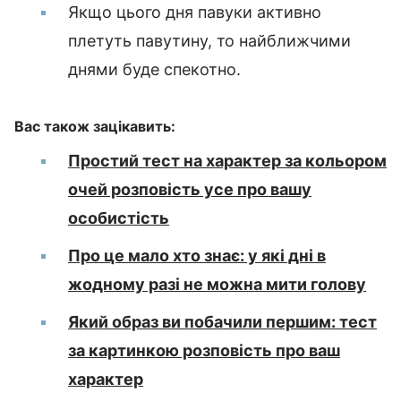
Якщо цього дня павуки активно
плетуть павутину, то найближчими
днями буде спекотно.
Вас також зацікавить:
Простий тест на характер за кольором
очей розповість усе про вашу
особистість
Про це мало хто знає: у які дні в
жодному разі не можна мити голову
Який образ ви побачили першим: тест
за картинкою розповість про ваш
характер