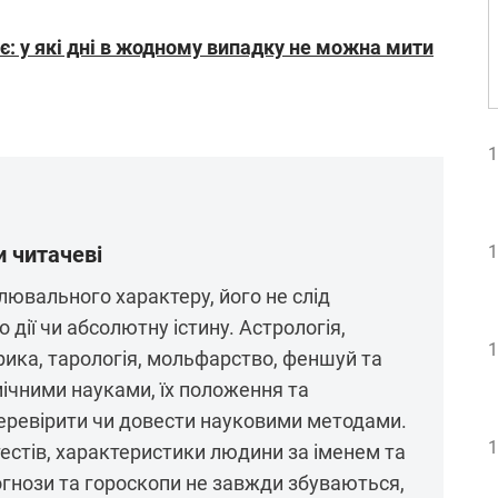
є: у які дні в жодному випадку не можна мити
1
 читачеві
1
ювального характеру, його не слід
 дії чи абсолютну істину. Астрологія,
1
рика, тарологія, мольфарство, феншуй та
ічними науками, їх положення та
ревірити чи довести науковими методами.
1
тестів, характеристики людини за іменем та
рогнози та гороскопи не завжди збуваються,