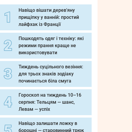
Навіщо вішати дерев'яну
прищіпку у ванній: простий
лайфхак із Франції
Пошкодять одяг і техніку: які
режими прання краще не
використовувати
Тиждень суцільного везіння:
для трьох знаків зодіаку
починається біла смуга
Гороскоп на тиждень 10–16
серпня: Тельцям — шанс,
Левам — успіх
Навіщо залишати ложку в
борошні — старовинний трюк