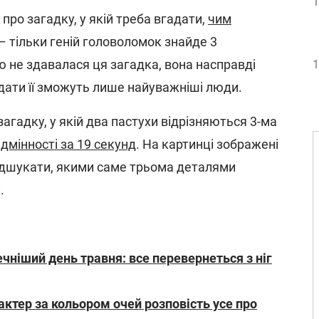
1
про загадку, у якій треба вгадати,
чим
– тільки геній головоломок знайде 3
ю не здавалася ця загадка, вона насправді
1
дати її зможуть лише найуважніші люди.
агадку, у якій два пастухи відрізняються 3-ма
ідмінності за 19 секунд
. На картинці зображені
відшукати, якими саме трьома деталями
.
чніший день травня: все перевернеться з ніг
актер за кольором очей розповість усе про