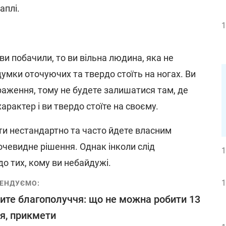
аплі.
1
и побачили, то ви вільна людина, яка не
думки оточуючих та твердо стоїть на ногах. Ви
аження, тому не будете залишатися там, де
арактер і ви твердо стоїте на своєму.
ити нестандартно та часто йдете власним
очевидне рішення. Однак інколи слід
1
до тих, кому ви небайдужі.
1
ЕНДУЄМО:
ите благополуччя: що не можна робити 13
я, прикмети