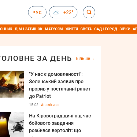
+22°
РУС
ОННИК
ДІМ І ЗАТИШОК
МАТУСЯМ
ЖИТТЯ
СВЯТА
САД І ГОРОД
ЗІРКИ
А
ГОЛОВНЕ ЗА ДЕНЬ
Більше
"У нас є домовленості":
Зеленський заявив про
прорив у постачанні ракет
до Patriot
15:03
Аналітика
На Кіровоградщині під час
бойового завдання
розбився вертоліт: що