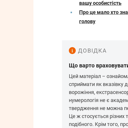
вашу особистість
Про це мало хто зна
голову
ДОВІДКА
Що варто враховувати
Цей матеріал – ознайомл
сприймати як вказівку до
ворожіння, екстрасенсо
нумерологія не є академ
твердження не можна пе
Це ж стосується різних 
подібного. Крім того, п