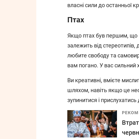
власні сили до останньої кр
Птах
Якщо птах був першим, що в
залежить від стереотипів, 
любите свободу та самовир
вам погано. У вас сильний х
Ви креативні, вмієте мисл
шляхом, навіть якщо це не
зупинитися і прислухатись 
РЕКОМ
Втрат
червн