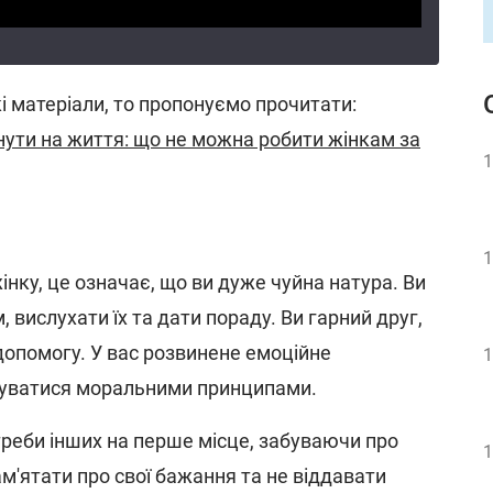
 матеріали, то пропонуємо прочитати:
нути на життя: що не можна робити жінкам за
1
1
нку, це означає, що ви дуже чуйна натура. Ви
 вислухати їх та дати пораду. Ви гарний друг,
опомогу. У вас розвинене емоційне
1
еруватися моральними принципами.
треби інших на перше місце, забуваючи про
1
пам'ятати про свої бажання та не віддавати