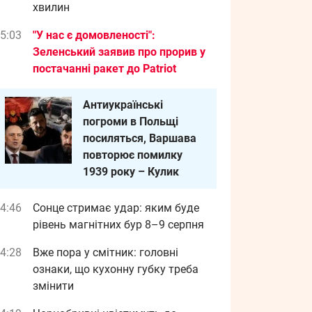
хвилин
5:03
"У нас є домовленості":
Зеленський заявив про прорив у
постачанні ракет до Patriot
Антиукраїнські
погроми в Польщі
посиляться, Варшава
повторює помилку
1939 року – Кулик
4:46
Сонце стримає удар: яким буде
рівень магнітних бур 8–9 серпня
4:28
Вже пора у смітник: головні
ознаки, що кухонну губку треба
змінити