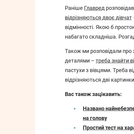
Раніше
Главред
розповідав 
відрізняються двоє дівчат
відмінності. Якою б просто
набагато складніша. Розга
Також ми розповідали про з
деталями –
треба знайти в
пастухи з вівцями. Треба 
відрізняються дві картинки
Вас також зацікавить:
Названо найнебезпе
на голову
Простий тест на хар