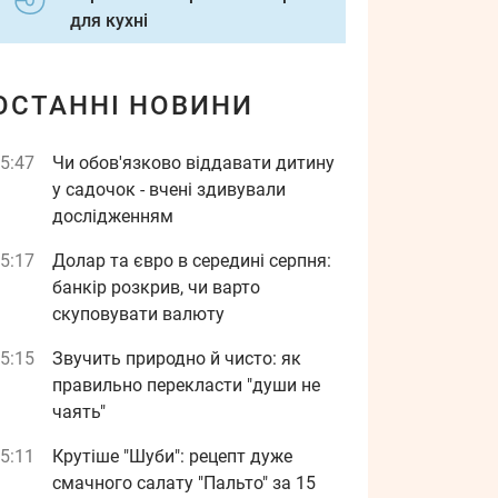
для кухні
ОСТАННІ НОВИНИ
5:47
Чи обов'язково віддавати дитину
у садочок - вчені здивували
дослідженням
5:17
Долар та євро в середині серпня:
банкір розкрив, чи варто
скуповувати валюту
5:15
Звучить природно й чисто: як
правильно перекласти "души не
чаять"
5:11
Крутіше "Шуби": рецепт дуже
смачного салату "Пальто" за 15