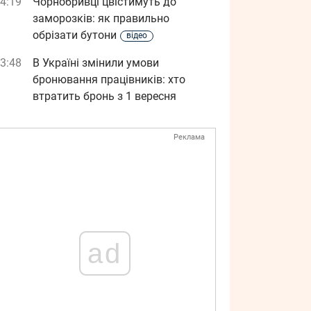
4:19
Чорнобривці цвістимуть до
заморозків: як правильно
обрізати бутони
відео
3:48
В Україні змінили умови
бронювання працівників: хто
втратить бронь з 1 вересня
Реклама
ad