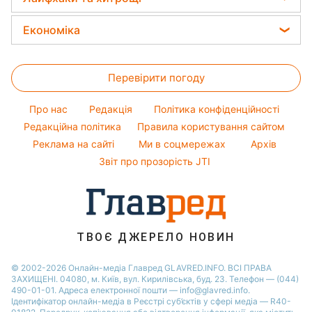
Тести по картинці
Напої
Алла Пугачова
Гарний манікюр
Магнітні бурі
Новини Дніпра
Прання
Оптичні ілюзії
Економіка
Максим Галкін
Модні помилки
Новини Тернополя
Усе про сало
Народні прикмети
Настя Каменських
Ціни на продукти
Новини моди
Новини Житомира
Кімнатні рослини
Перевірити погоду
Грошова допомога
Поради від Андре Тана
Новини Одеси
Прибирання
Тарифи
Жіночі стрижки
Про нас
Редакція
Політика конфіденційності
Авто
Курс валют
Редакційна політика
Правила користування сайтом
Реклама на сайті
Ми в соцмережах
Архів
Звіт про прозорість JTI
ТВОЄ ДЖЕРЕЛО НОВИН
© 2002-2026 Онлайн-медіа Главред GLAVRED.INFO. ВСІ ПРАВА
ЗАХИЩЕНІ. 04080, м. Київ, вул. Кирилівська, буд. 23. Телефон — (044)
490-01-01. Адреса електронної пошти — info@glavred.info.
Ідентифікатор онлайн-медіа в Реєстрі суб’єктів у сфері медіа — R40-