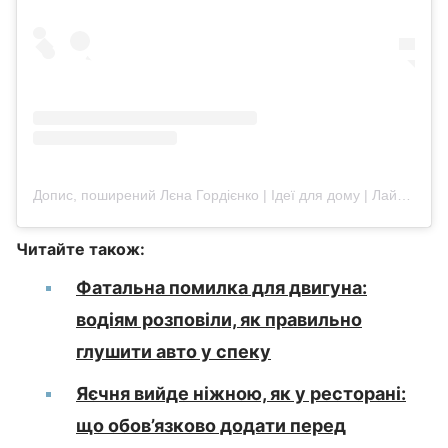
Допис, поширений Лєна Гордієнко | Ідеї для дому | Лайфхаки | Рецепти (@lena_gordii)
Читайте також:
Фатальна помилка для двигуна:
водіям розповіли, як правильно
глушити авто у спеку
Яєчня вийде ніжною, як у ресторані:
що обов’язково додати перед