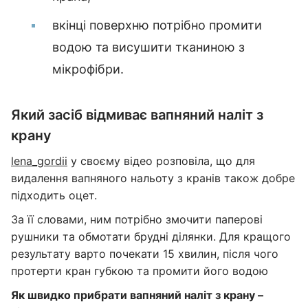
вкінці поверхню потрібно промити
водою та висушити тканиною з
мікрофібри.
Який засіб відмиває вапняний наліт з
крану
lena_gordii
у своєму відео розповіла, що для
видалення вапняного нальоту з кранів також добре
підходить оцет.
За її словами, ним потрібно змочити паперові
рушники та обмотати брудні ділянки. Для кращого
результату варто почекати 15 хвилин, після чого
протерти кран губкою та промити його водою
Як швидко прибрати вапняний наліт з крану –