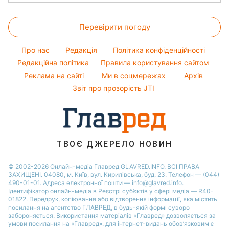
Алла Пугачова
Салати
Кімнатні рослини
Новини Одеси
Прогноз погоди
Курс валют
Максим Галкін
Прості страви
Перевірити погоду
Магнітні бурі
Настя Каменських
Легкі десерти
Погода на сьогодні
Про нас
Редакція
Політика конфіденційності
Напої
Погода на завтра
Редакційна політика
Правила користування сайтом
Святкове меню
Реклама на сайті
Ми в соцмережах
Архів
Пилова буря
Звіт про прозорість JTI
ТВОЄ ДЖЕРЕЛО НОВИН
© 2002-2026 Онлайн-медіа Главред GLAVRED.INFO. ВСІ ПРАВА
ЗАХИЩЕНІ. 04080, м. Київ, вул. Кирилівська, буд. 23. Телефон — (044)
490-01-01. Адреса електронної пошти — info@glavred.info.
Ідентифікатор онлайн-медіа в Реєстрі суб’єктів у сфері медіа — R40-
01822.
Передрук, копіювання або відтворення інформації, яка містить
посилання на агентство ГЛАВРЕД, в будь-якій формi суворо
забороняється. Використання матеріалів «Главред» дозволяється за
умови посилання на «Главред». для інтернет-видань обов’язковим є