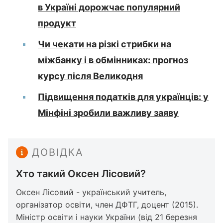
в Україні дорожчає популярний
продукт
Чи чекати на різкі стрибки на
міжбанку і в обмінниках: прогноз
курсу після Великодня
Підвищення податків для українців: у
Мінфіні зробили важливу заяву
ДОВІДКА
Хто такий Оксен Лісовий?
Оксен Лісовий - український учитель,
організатор освіти, член ДФТГ, доцент (2015).
Міністр освіти і науки України (від 21 березня