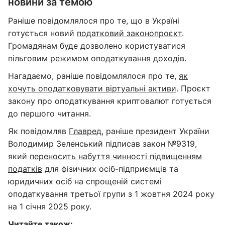
новини за темою
Раніше повідомлялося про те, що в Україні
готується новий
податковий законопроєкт
.
Громадянам буде дозволено користуватися
пільговим режимом оподаткування доходів.
Нагадаємо, раніше повідомлялося про те,
як
хочуть оподатковувати віртуальні активи
. Проєкт
закону про оподаткування криптовалют готується
до першого читання.
Як повідомляв
Главред
, раніше президент України
Володимир Зеленський підписав закон №9319,
який
переносить набуття чинності підвищенням
податків
для фізичних осіб-підприємців та
юридичних осіб на спрощеній системі
оподаткування третьої групи з 1 жовтня 2024 року
на 1 січня 2025 року.
Читайте також: