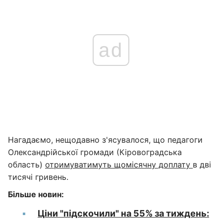
ad
Нагадаємо, нещодавно з'ясувалося, що педагоги
Олександрійської громади (Кіровоградська
область)
отримуватимуть щомісячну доплату
в дві
тисячі гривень.
Більше новин:
Ціни "підскочили" на 55% за тиждень: