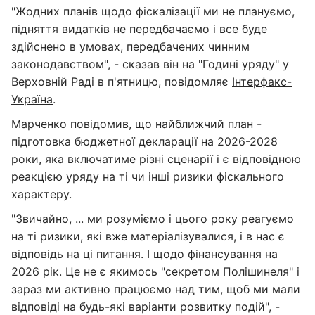
"Жодних планів щодо фіскалізації ми не плануємо,
підняття видатків не передбачаємо і все буде
здійснено в умовах, передбачених чинним
законодавством", - сказав він на "Годині уряду" у
Верховній Раді в п'ятницю, повідомляє
Інтерфакс-
Україна
.
Марченко повідомив, що найближчий план -
підготовка бюджетної декларації на 2026-2028
роки, яка включатиме різні сценарії і є відповідною
реакцією уряду на ті чи інші ризики фіскального
характеру.
"Звичайно, ... ми розуміємо і цього року реагуємо
на ті ризики, які вже матеріалізувалися, і в нас є
відповідь на ці питання. І щодо фінансування на
2026 рік. Це не є якимось "секретом Полішинеля" і
зараз ми активно працюємо над тим, щоб ми мали
відповіді на будь-які варіанти розвитку подій", -