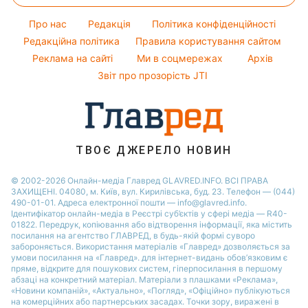
Новини Одеси
Народні прикмети
Прості страви
Максим Галкін
Про нас
Редакція
Політика конфіденційності
Усе про шоу-бізнес
Легкі десерти
Настя Каменських
Редакційна політика
Правила користування сайтом
Реклама на сайті
Ми в соцмережах
Архів
Напої
Віталій Козловський
Звіт про прозорість JTI
Святкове меню
Потап
Софія Ротару
Ольга Сумська
ТВОЄ ДЖЕРЕЛО НОВИН
© 2002-2026 Онлайн-медіа Главред GLAVRED.INFO. ВСІ ПРАВА
ЗАХИЩЕНІ. 04080, м. Київ, вул. Кирилівська, буд. 23. Телефон — (044)
490-01-01. Адреса електронної пошти — info@glavred.info.
Ідентифікатор онлайн-медіа в Реєстрі суб’єктів у сфері медіа — R40-
01822.
Передрук, копіювання або відтворення інформації, яка містить
посилання на агентство ГЛАВРЕД, в будь-якій формi суворо
забороняється. Використання матеріалів «Главред» дозволяється за
умови посилання на «Главред». для інтернет-видань обов’язковим є
пряме, відкрите для пошукових систем, гіперпосилання в першому
абзаці на конкретний матеріал. Матеріали з плашками «Реклама»,
«Новини компаній», «Актуально», «Погляд», «Офіційно» публікуються
на комерційних або партнерських засадах. Точки зору, виражені в