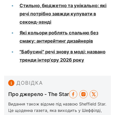
Стильно, бюджетно та унікально: які
речі потрібно завжди купувати в
секонд-хенді
Які кольори роблять спальню без
смаку: антирейтинг дизайнерів
"Бабусині" речі знову в моді: названо
тренди інтер'єру 2026 року
ДОВІДКА
Про джерело - The Star
Видання також відоме під назвою Sheffield Star.
Це щоденна газета, яка виходить у Шеффілді,