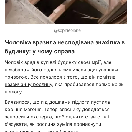
/ @sophieolane
Чоловіка вразила несподівана знахідка в
будинку: у чому справа
Чоловік зрадів купівлі будинку своєї мрії, але
незабаром його радість змінилася здивуванням і
тривогою.
Все почалося з того, що він помітив
незвичайну рослину
, яка пробивалася прямо крізь
підлогу.
Виявилося, що під дошками підлоги пустила
коріння магонія. Тепер власнику доведеться
запросити експерта, щоб оцінити стан стін і
з'ясувати, як рослина зуміла проникнути
всередину конструкції будинку.