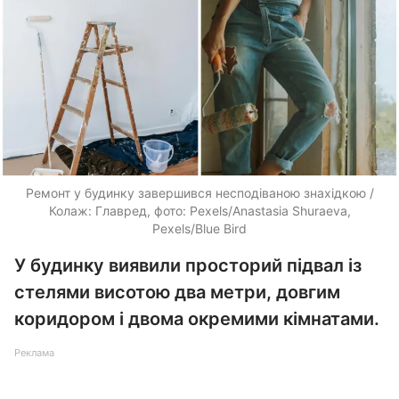
Ремонт у будинку завершився несподіваною знахідкою /
Колаж: Главред, фото: Pexels/Anastasia Shuraeva,
Pexels/Blue Bird
У будинку виявили просторий підвал із
стелями висотою два метри, довгим
коридором і двома окремими кімнатами.
Реклама