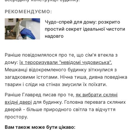
РЕКОМЕНДУЄМО:
Чудо-спрей для дому: розкрито
простий секрет ідеальної чистоти
надовго
Раніше повідомлялося про те, що сім'я втекла з
дому:
їх тероризували "невідомі чудовиська".
Мешканці відокремленого будинку зіткнулися з
загадковими істотами. Нічна тиша, дивна поведінка
тварин і сліди на стінах змусили їх поїхати.
Раніше Главред писав про те,
як вибрати скляні
вхідні двері
для будинку. Головна перевага скляних
дверей - більше природного світла та відчуття
простору.
Вам також може бути цікаво: