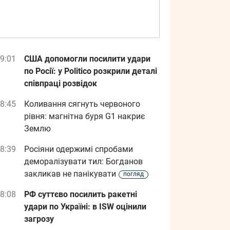
9:01
США допомогли посилити удари
по Росії: у Politico розкрили деталі
співпраці розвідок
8:45
Коливання сягнуть червоного
рівня: магнітна буря G1 накриє
Землю
8:39
Росіяни одержимі спробами
деморалізувати тил: Богданов
закликав не панікувати
погляд
8:08
РФ суттєво посилить ракетні
удари по Україні: в ISW оцінили
загрозу