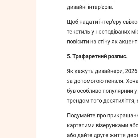
дизайні інтер'єрів.
Щоб надати інтер'єру свіжо
текстиль у несподіваних м
повісити на стіну як акцен
5. Трафаретний розпис.
Як кажуть дизайнери, 2026 р
за допомогою пензля. Хоча
був особливо популярний у
трендом того десятиліття,
Подумайте про прикрашанн
картатими візерунками або
або дайте друге життя дер