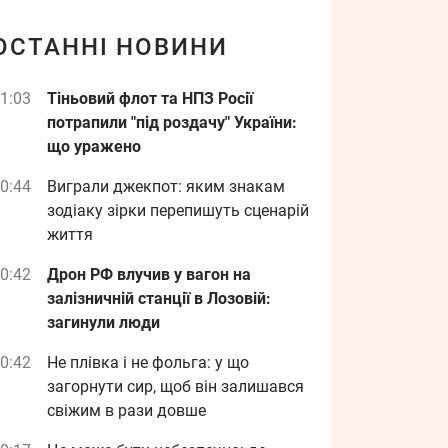
ОСТАННІ НОВИНИ
1:03
Тіньовий флот та НПЗ Росії
потрапили "під роздачу" України:
що уражено
0:44
Виграли джекпот: яким знакам
зодіаку зірки перепишуть сценарій
життя
0:42
Дрон РФ влучив у вагон на
залізничній станції в Лозовій:
загинули люди
0:42
Не плівка і не фольга: у що
загорнути сир, щоб він залишався
свіжим в рази довше