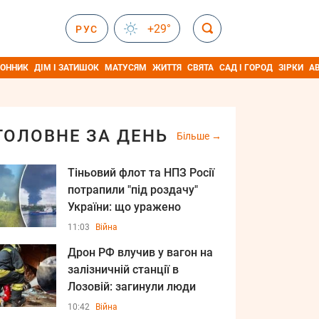
+29°
РУС
ОННИК
ДІМ І ЗАТИШОК
МАТУСЯМ
ЖИТТЯ
СВЯТА
САД І ГОРОД
ЗІРКИ
А
ГОЛОВНЕ ЗА ДЕНЬ
Більше
Тіньовий флот та НПЗ Росії
потрапили "під роздачу"
України: що уражено
11:03
Війна
Дрон РФ влучив у вагон на
залізничній станції в
Лозовій: загинули люди
10:42
Війна