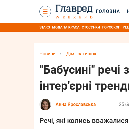
ГОЛОВНА
STARS
МОДА ТА КРАСА
СТОСУНКИ
ГОРОСКОП
РЕ
Новини
›
Дім і затишок
"Бабусині" речі 
інтер’єрні трен
Анна Ярославська
25 б
Речі, які колись вважалися