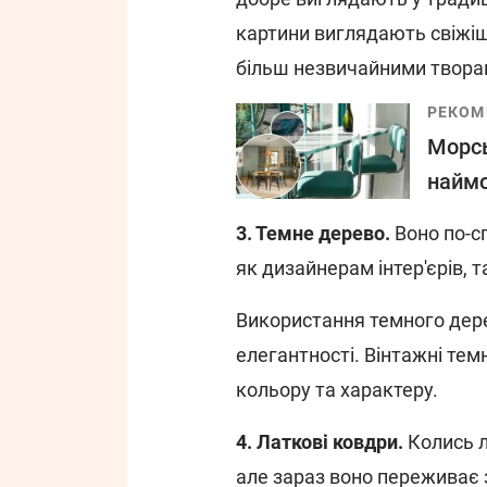
картини виглядають свіжіше
більш незвичайними творам
РЕКОМ
Морсь
наймо
3. Темне дерево.
Воно по-с
як дизайнерам інтер'єрів, т
Використання темного дере
елегантності. Вінтажні тем
кольору та характеру.
4. Латкові ковдри.
Колись л
але зараз воно переживає з