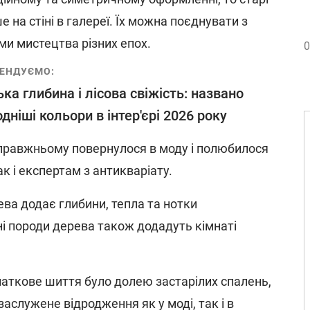
 на стіні в галереї. Їх можна поєднувати з
и мистецтва різних епох.
0
ЕНДУЄМО:
ка глибина і лісова свіжість: названо
дніші кольори в інтер'єрі 2026 року
правжньому повернулося в моду і полюбилося
ак і експертам з антикваріату.
ва додає глибини, тепла та нотки
ні породи дерева також додадуть кімнаті
аткове шиття було долею застарілих спалень,
аслужене відродження як у моді, так і в