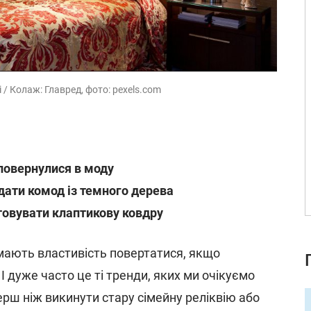
і / Колаж: Главред, фото: pexels.com
у повернулися в моду
дати комод із темного дерева
товувати клаптикову ковдру
ають властивість повертатися, якщо
І дуже часто це ті тренди, яких ми очікуємо
рш ніж викинути стару сімейну реліквію або