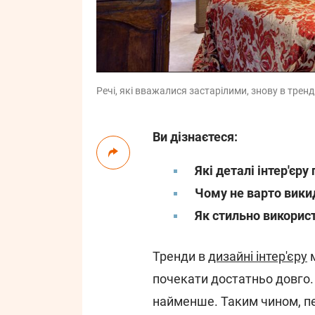
Речі, які вважалися застарілими, знову в тренд
Ви дізнаєтеся:
Які деталі інтер'єр
Чому не варто вики
Як стильно викорис
Тренди в
дизайні інтер'єру
м
почекати достатньо довго. 
найменше. Таким чином, пе