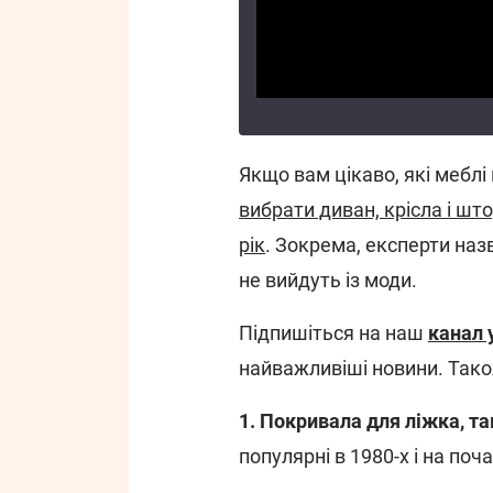
Якщо вам цікаво, які меблі 
вибрати диван, крісла і што
рік
. Зокрема, експерти назв
не вийдуть із моди.
Підпишіться на наш
канал 
найважливіші новини. Так
1. Покривала для ліжка, т
популярні в 1980-х і на поча