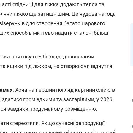
1
асті спідниці для ліжка додають тепла та
облячи ліжко ще затишнішим. Це чудова нагода
 візерунків для створення багатошарового
іших способів миттєво надати спальні більш
ліжка приховують безлад, дозволяючи
 та ящики під ліжком, не створюючи відчуття
1
рамах.
Хоча на перший погляд картини олією в
здатися громіздкими та застарілими, у 2026
0
ься завдяки продуманому розміщенню.
ати стереотипи. Якщо сучасні репродукції
0
ійному та симетричному оформленні, то старі