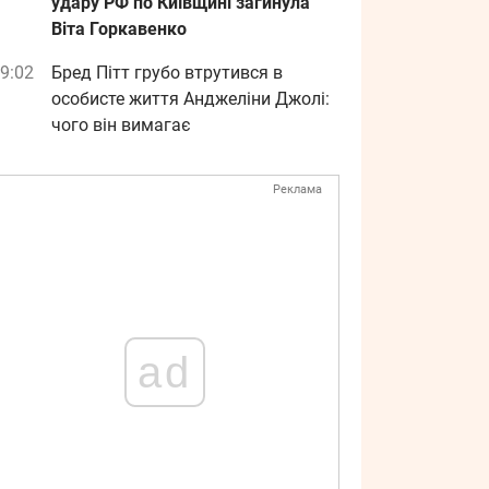
удару РФ по Київщині загинула
Віта Горкавенко
9:02
Бред Пітт грубо втрутився в
особисте життя Анджеліни Джолі:
чого він вимагає
Реклама
ad