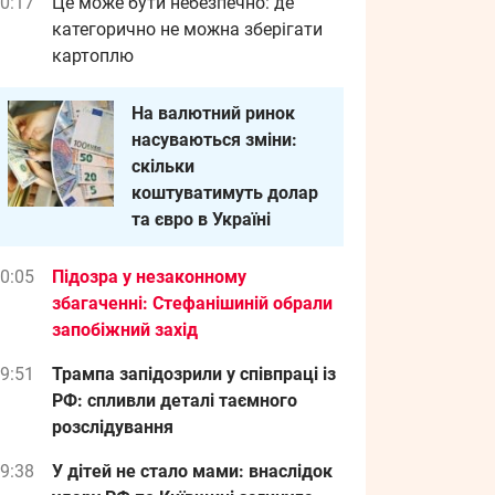
0:17
Це може бути небезпечно: де
категорично не можна зберігати
картоплю
На валютний ринок
насуваються зміни:
скільки
коштуватимуть долар
та євро в Україні
0:05
Підозра у незаконному
збагаченні: Стефанішиній обрали
запобіжний захід
9:51
Трампа запідозрили у співпраці із
РФ: спливли деталі таємного
розслідування
9:38
У дітей не стало мами: внаслідок