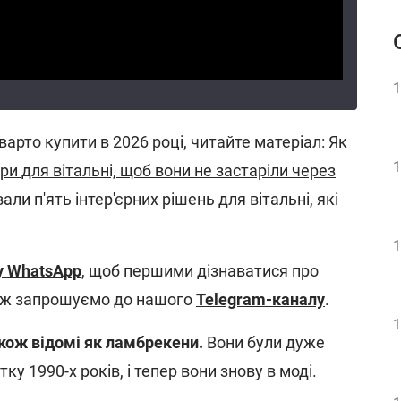
1
варто купити в 2026 році, читайте матеріал:
Як
1
ри для вітальні, щоб вони не застаріли через
али п'ять інтер'єрних рішень для вітальні, які
1
у WhatsApp
, щоб першими дізнаватися про
ож запрошуємо до нашого
Telegram-каналу
.
1
акож відомі як ламбрекени.
Вони були дуже
тку 1990-х років, і тепер вони знову в моді.