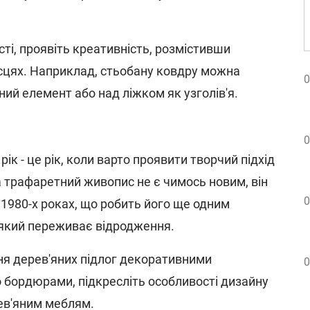
сті, проявіть креативність, розмістивши
ісцях. Наприклад, стьобану ковдру можна
0
тний елемент або над ліжком як узголів'я.
0
ік - це рік, коли варто проявити творчий підхід
 трафаретний живопис не є чимось новим, він
0
 1980-х роках, що робить його ще одним
 який переживає відродження.
я дерев'яних підлог декоративними
0
 бордюрами, підкресліть особливості дизайну
ев'яним меблям.