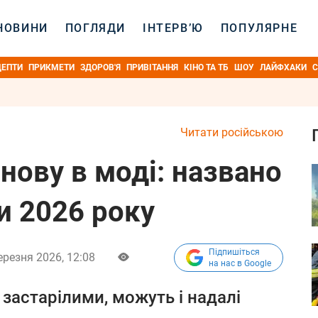
НОВИНИ
ПОГЛЯДИ
ІНТЕРВ’Ю
ПОПУЛЯРНЕ
ЦЕПТИ
ПРИКМЕТИ
ЗДОРОВ'Я
ПРИВІТАННЯ
КІНО ТА ТБ
ШОУ
ЛАЙФХАКИ
С
Читати російською
знову в моді: названо
ди 2026 року
Підпишіться
ерезня 2026, 12:08
на нас в Google
 застарілими, можуть і надалі