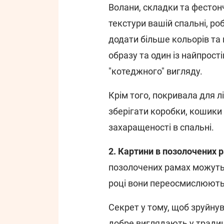
Волани, складки та фестонч
текстури вашій спальні, р
додати більше кольорів та
образу та один із найпрост
"котеджного" вигляду.
Крім того, покривала для 
зберігати коробки, кошики
захаращеності в спальні.
2. Картини в позолочених 
позолочених рамах можуть 
році вони переосмислюют
Секрет у тому, щоб зруйнув
добре виглядають у традиц