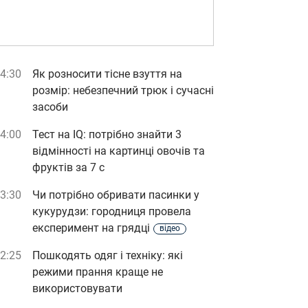
4:30
Як розносити тісне взуття на
розмір: небезпечний трюк і сучасні
засоби
4:00
Тест на IQ: потрібно знайти 3
відмінності на картинці овочів та
фруктів за 7 с
3:30
Чи потрібно обривати пасинки у
кукурудзи: городниця провела
експеримент на грядці
відео
2:25
Пошкодять одяг і техніку: які
режими прання краще не
використовувати