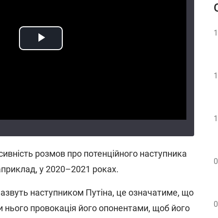
1
1
1
нсивність розмов про потенційного наступника
0
априклад, у 2020–2021 роках.
назвуть наступником Путіна, це означатиме, що
0
и нього провокація його опонентами, щоб його