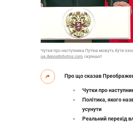
Чутки про наступника Путіна можуть бути озна
ua.depositphotos.com
, скріншот
Про що сказав Преображе
Чутки про наступни
Політика, якого на
усунути
Реальний перехід в