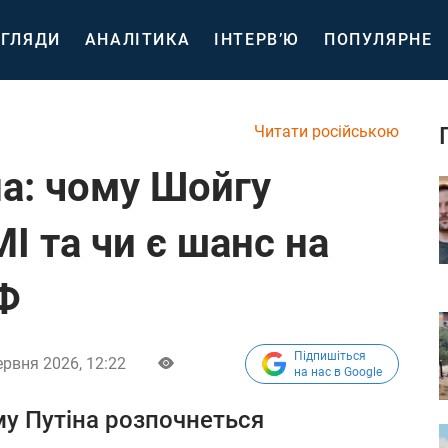
ГЛЯДИ
АНАЛІТИКА
ІНТЕРВ’Ю
ПОПУЛЯРНЕ
Читати російською
на: чому Шойгу
І та чи є шанс на
РФ
Підпишіться
ервня 2026, 12:22
на нас в Google
у Путіна розпочнеться