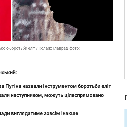
кою боротьби еліт / Колаж: Главред, фото:
нський:
ка Путіна назвали інструментом боротьби еліт
звали наступником, можуть цілеспрямовано
лади виглядатиме зовсім інакше