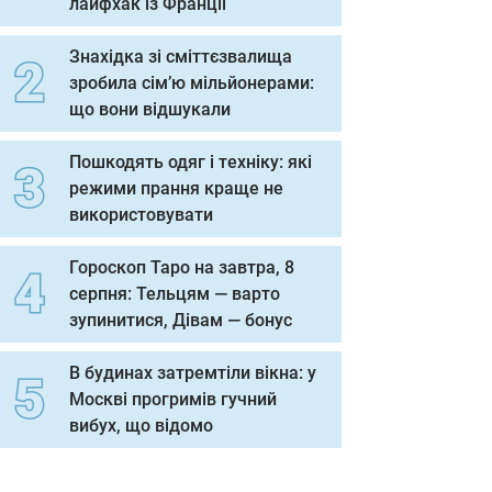
лайфхак із Франції
Знахідка зі сміттєзвалища
зробила сім’ю мільйонерами:
що вони відшукали
Пошкодять одяг і техніку: які
режими прання краще не
використовувати
Гороскоп Таро на завтра, 8
серпня: Тельцям — варто
зупинитися, Дівам — бонус
В будинах затремтіли вікна: у
Москві прогримів гучний
вибух, що відомо