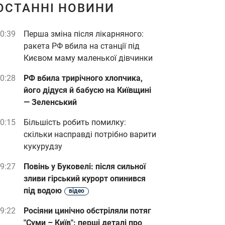
ОСТАННІ НОВИНИ
0:39
Перша зміна після лікарняного:
ракета РФ вбила на станції під
Києвом маму маленької дівчинки
0:28
РФ вбила трирічного хлопчика,
його дідуся й бабусю на Київщині
— Зеленський
0:15
Більшість робить помилку:
скільки насправді потрібно варити
кукурудзу
9:27
Повінь у Буковелі: після сильної
зливи гірський курорт опинився
під водою
відео
9:22
Росіяни цинічно обстріляли потяг
"Суми – Київ": перші деталі про