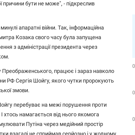
ї причини бути не може", - підкреслив
 минулі апаратні війни. Так, інформаційна
митра Козака свого часу була запущена
ення з адміністрації президента через
ком.
0
ку Преображенського, працює і зараз навколо
ни РФ Сергія Шойгу, якого чутки пророкують
ської змови.
0
 Шойгу перебуває на межі порушення проти
 І хтось намагається від нього якомога
0
мулювати Путіна через медійний простір
утки взагалі не сприймав серйозно і у жодному