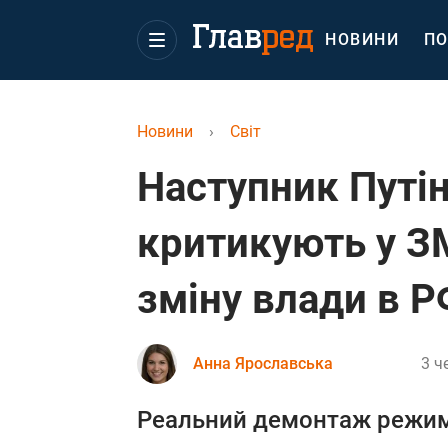
НОВИНИ
ПО
Новини
›
Світ
Наступник Путі
критикують у ЗМ
зміну влади в 
Анна Ярославська
3 ч
Реальний демонтаж режим