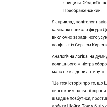
знищити. Жодної іншо
Преображенський.
Як приклад політолог навів
кампанія навколо фігури Д
виключно заради його усун
конфлікт із Сергієм Кирієн
Аналогічна логіка, на дум
колишнього міністра оборо
мало не в лідери антипутін
"Це теж історія про те, що
нього кримінальної справи.
швидше позбутися, прости
добити Шойгу. Тож я б ці ч