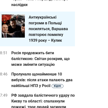
наслідки
Антиукраїнські
погроми в Польщі
посиляться, Варшава
повторює помилку
1939 року – Кулик
8:51
Росія продовжить бити
балістикою: Світан розкрив, що
може змінити ситуацію
8:46
Пролунало щонайменше 10
вибухів: після атаки палають два
найбільші НПЗ у Росії
відео
7:49
РФ завдала балістичного удару по
Києву та області: спалахнули
пожежі, троє людей загинули