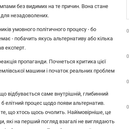
мпами без видимих на те причин. Вона стане
 для незадоволених.
сників умовного політичного процесу - бо
0
немає - побачить якусь альтернативу або кілька
ав експерт.
0
еакція пропаганди. Почнеться критика цієї
ремлівської машини і початок реальних проблем
0
, що відбувається саме внутрішній, глибинний
 б елітний процес щодо появи альтернатив.
0
 те, що хтось щось очолить. Найімовірніше, це
и, які на перший погляд взагалі не виглядають