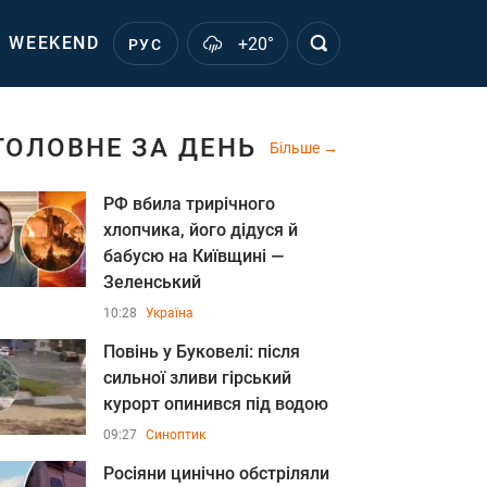
WEEKEND
+20°
РУС
ГОЛОВНЕ ЗА ДЕНЬ
Більше
РФ вбила трирічного
хлопчика, його дідуся й
бабусю на Київщині —
Зеленський
10:28
Україна
Повінь у Буковелі: після
сильної зливи гірський
курорт опинився під водою
09:27
Синоптик
Росіяни цинічно обстріляли