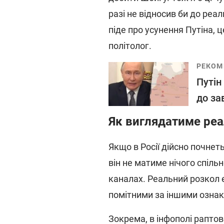
разі не відносив би до реа
піде про усунення Путіна, ц
політолог.
РЕКОМ
Путін
до за
Як виглядатиме ре
Якщо в Росії дійсно почнет
він не матиме нічого спіль
каналах. Реальний розкол е
помітними за іншими озна
Зокрема, в інфополі раптов