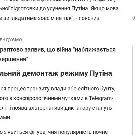
льної підготовки до усунення Путіна. Якщо мова
е виглядатиме зовсім не так", - пояснив
0
ЕНДУЄМО:
 раптово заявив, що війна "наближається
вершення"
альний демонтаж режиму Путіна
ься процес транзиту влади або елітного бунту,
ного з конспірологічними чутками в Telegram-
літ і поява альтернативи диктатору стануть
ками.
о з'явиться фігура, чия популярність почне