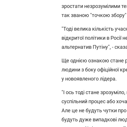
зростати незрозумілими те
так званою "точкою збору"
"Тоді велика кількість уча
відкритої політики в Росії 
альтернатив Путіну", - сказ
Ще однією ознакою стане р
людини з боку офіційної к
у новоявленого лідера.
"І ось тоді стане зрозуміло
суспільний процес або хоча
Але це не будуть чутки про
будуть дуже випадкові люд