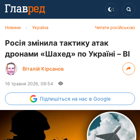
Новини
›
Україна
Читати російською
Росія змінила тактику атак
дронами «Шахед» по Україні – BI
Віталій Кірсанов
16 травня 2026, 09:54
Підпишіться
на нас в Google