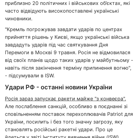
приблизно 20 політичних і військових об’єктах, які
часто відвідують високопоставлені українські
чиновники.
"Кремль погрожував завдати ударів по центрах
прийняття рішень у Києві, якщо українські війська
завдадуть ударів під час святкування Дня
Перемоги в Москві 9 травня. Росія не відмовилася
від своїх планів щодо таких ударів у майбутньому -
навіть після закінчення терміну припинення вогню",
- підсумували в ISW.
Удари РФ - останні новини України
Росія зараз запускає ракети майже "з конвеєра".
Але послаблення санкцій, особливо в поєднанні зі
сповільненням поставок перехоплювачів Patriot для
України, посилить і без того значну загрозу, яку
становлять російські ракетні удари. Про це
йдеться у звіті Інституту вивчення війни (ISW).