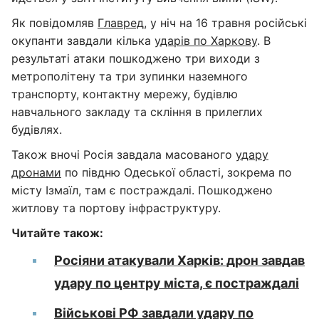
Як повідомляв
Главред
, у ніч на 16 травня російські
окупанти завдали кілька
ударів по Харкову
. В
результаті атаки пошкоджено три виходи з
метрополітену та три зупинки наземного
транспорту, контактну мережу, будівлю
навчального закладу та скління в прилеглих
будівлях.
Також вночі Росія завдала масованого
удару
дронами
по півдню Одеської області, зокрема по
місту Ізмаїл, там є постраждалі. Пошкоджено
житлову та портову інфраструктуру.
Читайте також:
Росіяни атакували Харків: дрон завдав
удару по центру міста, є постраждалі
Військові РФ завдали удару по