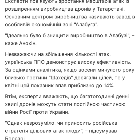
Експерти пов'язують зростання масштабів атак із
розширенням виробництва дронів у Татарстані.
Основним центром виробництва називають завод в
особливій економічній зоні "Алабуга".
"Ідеально було б знищити виробництво в Алабузі", –
каже Анохін.
Незважаючи на збільшення кількості атак,
українська ППО демонструє високу ефективність.
За оцінками аналітика, якщо восени минулого року
близько третини "Шахедів" досягали цілей, то у
квітні цей показник впав приблизно до 14%.
Втім, експерти вважають, що багатогодинні денні
хвилі дронів можуть стати постійною частиною
війни Росії проти України.
"Однак незрозуміло, чи приносить російська
стратегія цільових атак плоди", – підсумував
Борсарі.